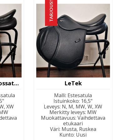
TARJOUS!
LeTek Islanninhevossatula
LeTek
ssatula
Malli
:
Estesatula
5"
Istuinkoko
:
16,5"
 W, XW
Leveys
:
N, M, MW, W, XW
MW
Merkitty leveys
:
MW
dettava
Muokattavuus
:
Vaihdettava
etukaari
Väri
:
Musta, Ruskea
Kunto
:
Uusi