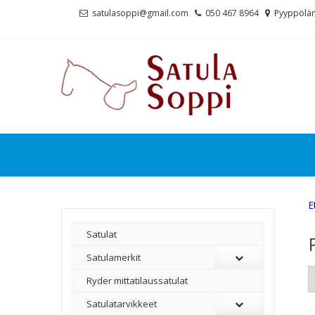
Skip
Skip
satulasoppi@gmail.com
050 467 8964
Pyyppölän
to
to
navigation
content
E
Satulat
Satulamerkit
Ryder mittatilaussatulat
Satulatarvikkeet
–