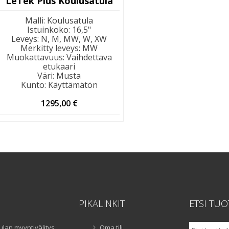
LeTek Plus Koulusatula
Malli
:
Koulusatula
Istuinkoko
:
16,5"
Leveys
:
N, M, MW, W, XW
Merkitty leveys
:
MW
Muokattavuus
:
Vaihdettava
etukaari
Väri
:
Musta
Kunto
:
Käyttämätön
1295,00
€
PIKALINKIT
ETSI TUO
Etsi:
ulan myyntivälitys
Oma tili