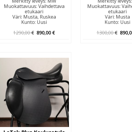
Merkitty leveys
:
MW
Merkitty leveys
Muokattavuus
:
Vaihdettava
Muokattavuus
:
Vaih
etukaari
etukaari
Väri
:
Musta, Ruskea
Väri
:
Musta
Kunto
:
Uusi
Kunto
:
Uusi
Alkuperäinen
Nykyinen
Alkup
1290,00
€
890,00
€
1300,00
€
890,
hinta
hinta
hinta
oli:
on:
oli:
1290,00 €.
890,00 €.
1300,