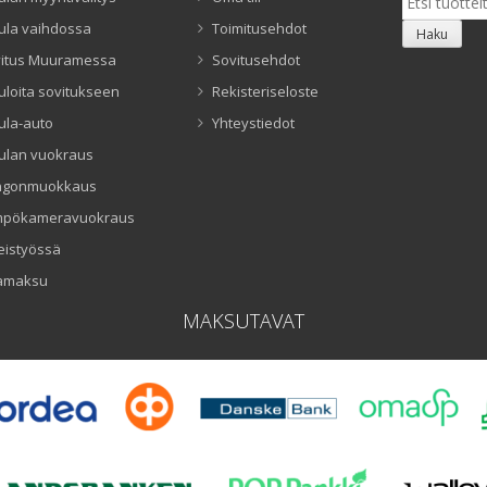
ula vaihdossa
Toimitusehdot
Haku
itus Muuramessa
Sovitusehdot
uloita sovitukseen
Rekisteriseloste
ula-auto
Yhteystiedot
ulan vuokraus
ngonmuokkaus
mpökameravuokraus
eistyössä
amaksu
MAKSUTAVAT