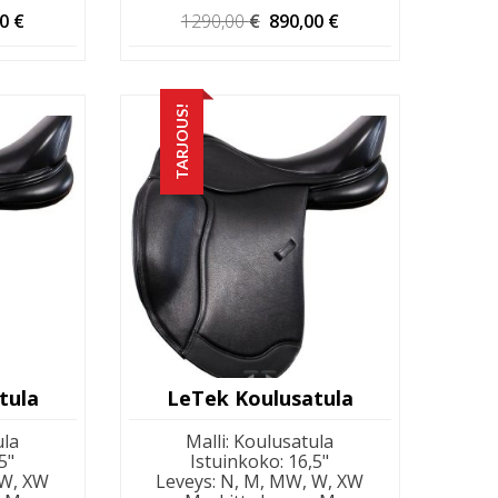
eräinen
Nykyinen
Alkuperäinen
Nykyinen
00
€
1290,00
€
890,00
€
hinta
hinta
hinta
on:
oli:
on:
00 €.
790,00 €.
1290,00 €.
890,00 €.
TARJOUS!
tula
LeTek Koulusatula
ula
Malli
:
Koulusatula
5"
Istuinkoko
:
16,5"
 W, XW
Leveys
:
N, M, MW, W, XW