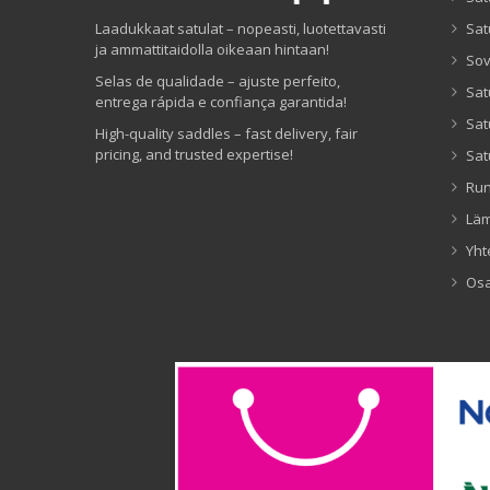
Laadukkaat satulat – nopeasti, luotettavasti
Sat
ja ammattitaidolla oikeaan hintaan!
Sov
Selas de qualidade – ajuste perfeito,
Sat
entrega rápida e confiança garantida!
Sat
High-quality saddles – fast delivery, fair
pricing, and trusted expertise!
Sat
Ru
Lä
Yht
Os