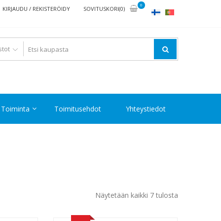
0
KIRJAUDU / REKISTERÖIDY
SOVITUSKORI(0)
Toiminta
Toimitusehdot
Yhteystiedot
Halvin
Näytetään kaikki 7 tulosta
ensin