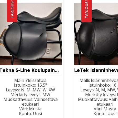
TARJOUS!
TARJOUS!
Tekna S-Line Koulupainotteinen Yleissatula
Malli
:
Yleissatula
Malli
:
Islanninhevo
Istuinkoko
:
15,5"
Istuinkoko
:
16,
Leveys
:
N, M, MW, W, XW
Leveys
:
N, M, MW,
Merkitty leveys
:
MW
Merkitty leveys
:
Muokattavuus
:
Vaihdettava
Muokattavuus
:
Vaih
etukaari
etukaari
Väri
:
Musta
Väri
:
Musta
Kunto
:
Uusi
Kunto
:
Uusi