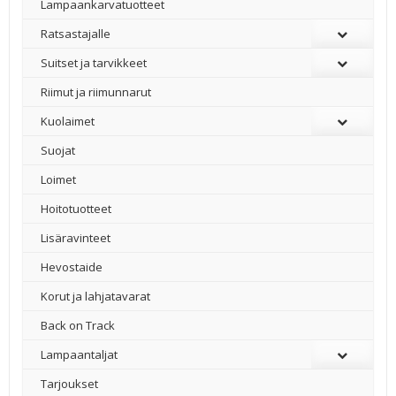
Lampaankarvatuotteet
Ratsastajalle
Suitset ja tarvikkeet
Riimut ja riimunnarut
Kuolaimet
Suojat
Loimet
Hoitotuotteet
Lisäravinteet
Hevostaide
Korut ja lahjatavarat
Back on Track
Lampaantaljat
Tarjoukset