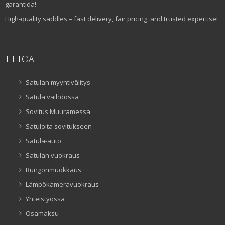
garantida!
High-quality saddles – fast delivery, fair pricing, and trusted expertise!
TIETOA
Satulan myyntivälitys
Satula vaihdossa
Sovitus Muuramessa
Satuloita sovitukseen
Satula-auto
Satulan vuokraus
Rungonmuokkaus
Lämpökameravuokraus
Yhteistyössä
Osamaksu