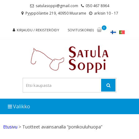
Skip
Skip
satulasoppi@gmail.com
050 467 8964
to
to
Pyyppöläntie 219, 40950 Muurame
arkisin 10 - 17
navigation
content
0
KIRJAUDU / REKISTERÖIDY
SOVITUSKORI(0)
Valikko
Etusivu
> Tuotteet avainsanalla “ponikouluhuopa”