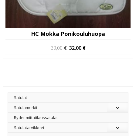
HC Mokka Ponikouluhuopa
Alkuperäinen
Nykyinen
39,00
€
32,00
€
hinta
hinta
oli:
on:
39,00 €.
32,00 €.
Satulat
Satulamerkit
Ryder mittatilaussatulat
Satulatarvikkeet
–