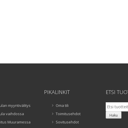
PIKALINKIT
ETSI TUO
Etsi:
ulan myyntivälitys
Oma tili
ula vaihdossa
Toimitusehdot
Haku
itus Muuramessa
Sovitusehdot