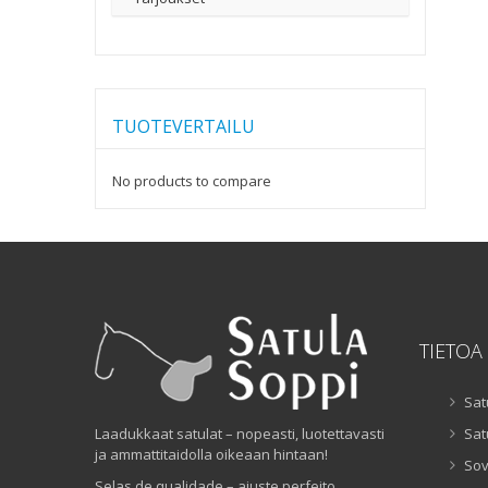
TUOTEVERTAILU
No products to compare
TIETOA
Sat
Laadukkaat satulat – nopeasti, luotettavasti
Sat
ja ammattitaidolla oikeaan hintaan!
Sov
Selas de qualidade – ajuste perfeito,