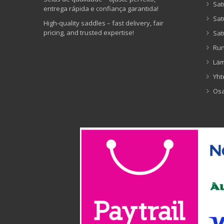
Sat
entrega rápida e confiança garantida!
Sat
High-quality saddles – fast delivery, fair
pricing, and trusted expertise!
Sat
Ru
Lä
Yht
Os