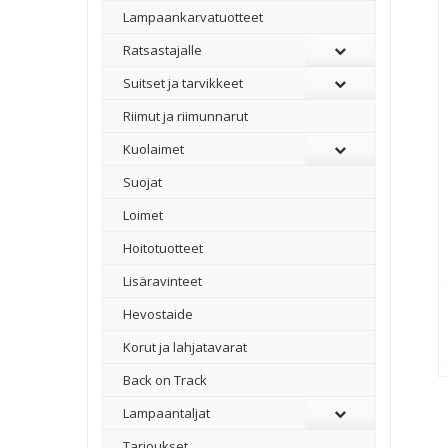
Lampaankarvatuotteet
Ratsastajalle
Suitset ja tarvikkeet
Riimut ja riimunnarut
Kuolaimet
Suojat
Loimet
Hoitotuotteet
Lisäravinteet
Hevostaide
Korut ja lahjatavarat
Back on Track
Lampaantaljat
Tarjoukset