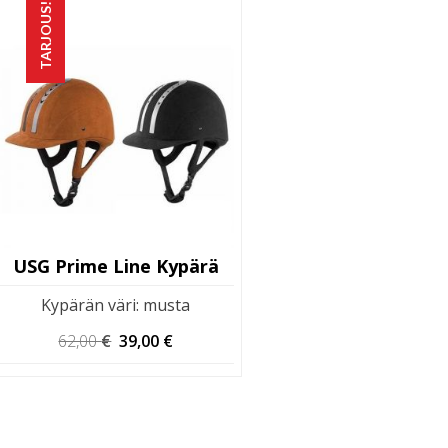
TARJOUS!
USG Prime Line Kypärä
Kypärän väri
:
musta
Alkuperäinen
Nykyinen
62,00
€
39,00
€
hinta
hinta
oli:
on:
62,00 €.
39,00 €.