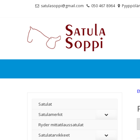
Skip
Skip
satulasoppi@gmail.com
050 467 8964
Pyyppölän
to
to
navigation
content
E
Satulat
Satulamerkit
Ryder mittatilaussatulat
Satulatarvikkeet
–