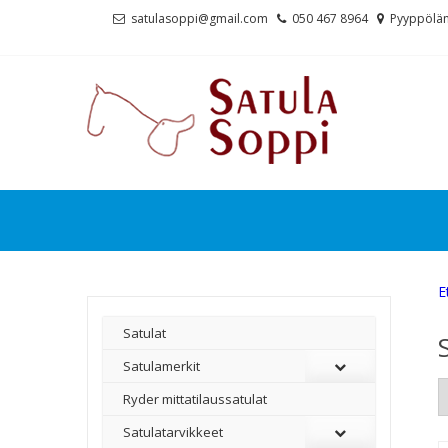
Skip
Skip
satulasoppi@gmail.com
050 467 8964
Pyyppölän
to
to
navigation
content
E
Satulat
Satulamerkit
Ryder mittatilaussatulat
Satulatarvikkeet
–