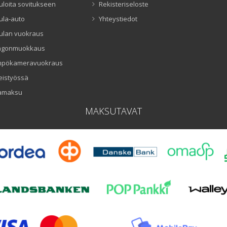
uloita sovitukseen
Rekisteriseloste
ula-auto
Yhteystiedot
ulan vuokraus
ngonmuokkaus
mpökameravuokraus
eistyössä
amaksu
MAKSUTAVAT