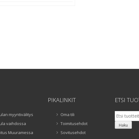
hinta
hinta
oli:
on:
800,00 €.
400,00 €.
PIKALINKIT
ETSI TUO
Etsi:
ulan myyntivälitys
Oma tili
ula vaihdossa
Toimitusehdot
Haku
itus Muuramessa
Sovitusehdot