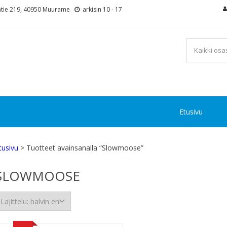
tie 219, 40950 Muurame
arkisin 10 - 17
Etusivu
tusivu
> Tuotteet avainsanalla “Slowmoose”
SLOWMOOSE