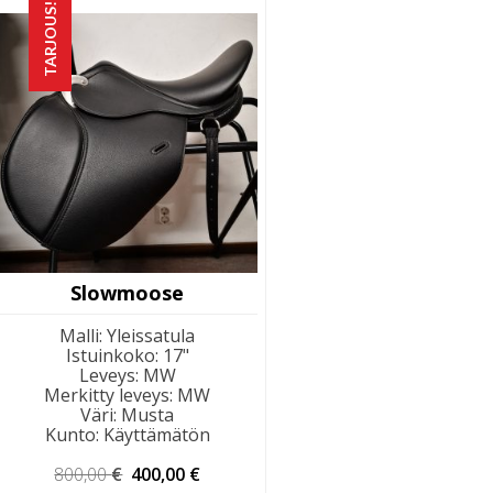
TARJOUS!
Slowmoose
Malli
:
Yleissatula
Istuinkoko
:
17"
Leveys
:
MW
Merkitty leveys
:
MW
Väri
:
Musta
Kunto
:
Käyttämätön
Alkuperäinen
Nykyinen
800,00
€
400,00
€