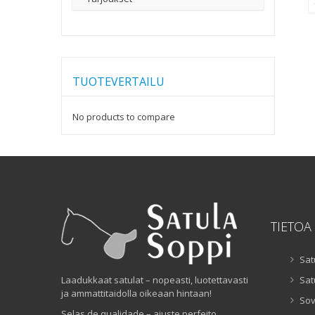
TUOTEVERTAILU
No products to compare
TIETOA
Sat
Laadukkaat satulat – nopeasti, luotettavasti
Sat
ja ammattitaidolla oikeaan hintaan!
Sov
Selas de qualidade – ajuste perfeito,