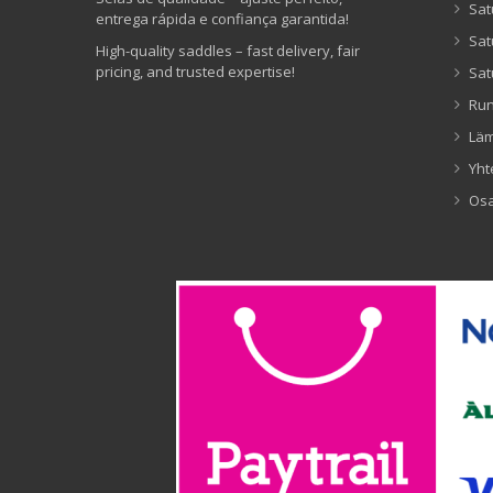
Sat
entrega rápida e confiança garantida!
Sat
High-quality saddles – fast delivery, fair
pricing, and trusted expertise!
Sat
Ru
Lä
Yht
Os