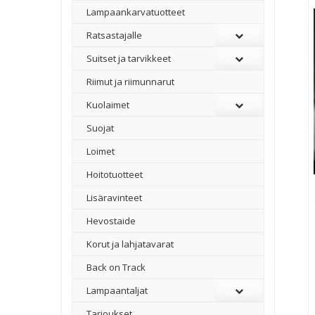
Lampaankarvatuotteet
Ratsastajalle
Suitset ja tarvikkeet
Riimut ja riimunnarut
Kuolaimet
Suojat
Loimet
Hoitotuotteet
Lisäravinteet
Hevostaide
Korut ja lahjatavarat
Back on Track
Lampaantaljat
Tarjoukset