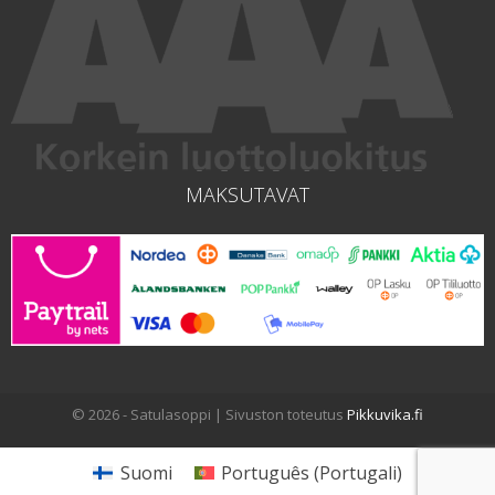
MAKSUTAVAT
© 2026 - Satulasoppi | Sivuston toteutus
Pikkuvika.fi
Suomi
Português
(
Portugali
)