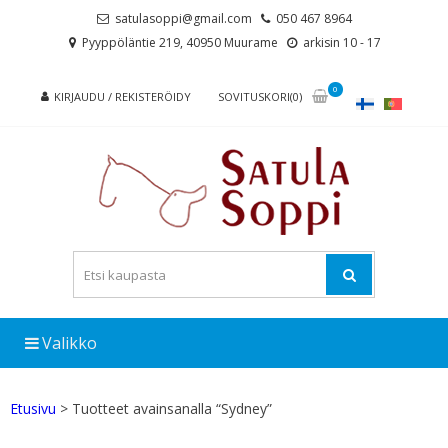
Skip
Skip
satulasoppi@gmail.com
050 467 8964
to
to
Pyyppöläntie 219, 40950 Muurame
arkisin 10 - 17
navigation
content
0
KIRJAUDU / REKISTERÖIDY
SOVITUSKORI(0)
Valikko
Etusivu
> Tuotteet avainsanalla “Sydney”