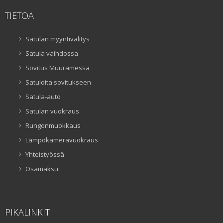
TIETOA
Satulan myyntivälitys
Satula vaihdossa
Sovitus Muuramessa
Satuloita sovitukseen
Satula-auto
Satulan vuokraus
Rungonmuokkaus
Lämpökameravuokraus
Yhteistyössä
Osamaksu
PIKALINKIT