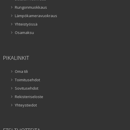
Rungonmuokkaus
Lämpökameravuokraus
Yhteistyössä
Osamaksu
PIKALINKIT
Oma tili
Toimitusehdot
Sovitusehdot
Rekisteriseloste
Yhteystiedot