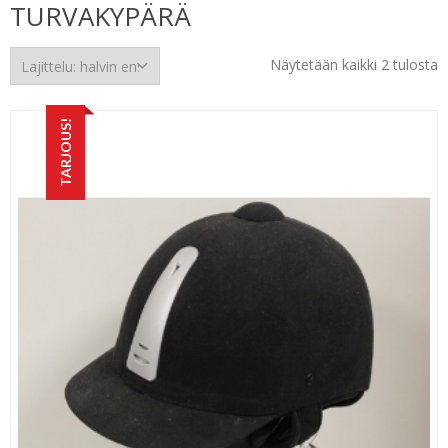
TURVAKYPÄRÄ
H
Näytetään kaikki 2 tulosta
e
TARJOUS!