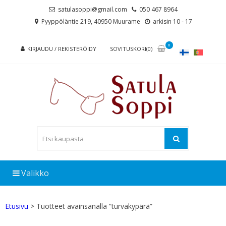
Skip
Skip
satulasoppi@gmail.com
050 467 8964
to
to
Pyyppöläntie 219, 40950 Muurame
arkisin 10 - 17
navigation
content
0
KIRJAUDU / REKISTERÖIDY
SOVITUSKORI(0)
Valikko
Etusivu
> Tuotteet avainsanalla “turvakypärä”