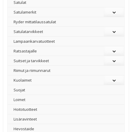
Satulat
Satulamerkit
Ryder mittatilaussatulat
Satulatarvikkeet
–
Lampaankarvatuotteet
Ratsastajalle
Suitset ja tarvikkeet
Riimut ja riimunnarut
Kuolaimet
Suojat
Loimet
Hoitotuotteet
Lisäravinteet
Hevostaide