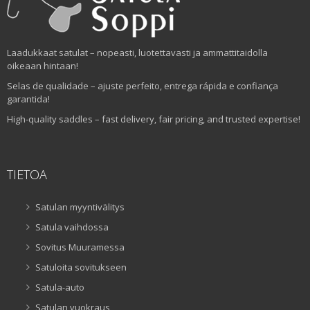
Laadukkaat satulat – nopeasti, luotettavasti ja ammattitaidolla
oikeaan hintaan!
Selas de qualidade – ajuste perfeito, entrega rápida e confiança
garantida!
High-quality saddles – fast delivery, fair pricing, and trusted expertise!
TIETOA
Satulan myyntivälitys
Satula vaihdossa
Sovitus Muuramessa
Satuloita sovitukseen
Satula-auto
Satulan vuokraus