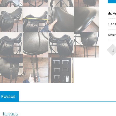
V
Osas
Avai
Kuvaus
Kuvaus