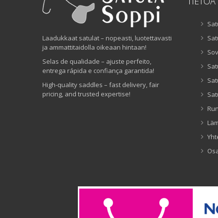
TIETOA
Sat
Laadukkaat satulat – nopeasti, luotettavasti
Sat
ja ammattitaidolla oikeaan hintaan!
Sov
Selas de qualidade – ajuste perfeito,
Sat
entrega rápida e confiança garantida!
Sat
High-quality saddles – fast delivery, fair
pricing, and trusted expertise!
Sat
Ru
Lä
Yht
Os