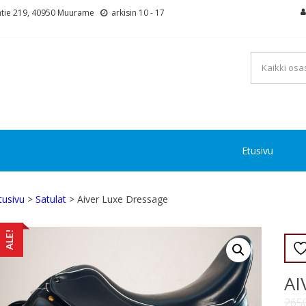
tie 219, 40950 Muurame
arkisin 10 - 17
Etusivu
tusivu
>
Satulat
> Aiver Luxe Dressage
ALE!
AI
265