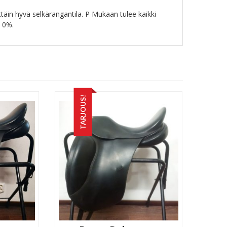
ttäin hyvä selkärangantila. P Mukaan tulee kaikki
v 0%.
TARJOUS!