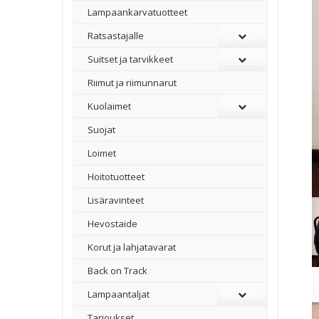
Lampaankarvatuotteet
Ratsastajalle
Suitset ja tarvikkeet
Riimut ja riimunnarut
Kuolaimet
Suojat
Loimet
Hoitotuotteet
Lisäravinteet
Hevostaide
Korut ja lahjatavarat
Back on Track
Lampaantaljat
Tarjoukset