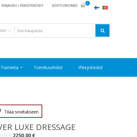
0
KIRJAUDU / REKISTERÖIDY
SOVITUSKORI(0)
Toiminta
Toimitusehdot
Yhteystiedot
Tilaa sovitukseen
VER LUXE DRESSAGE
Alkuperäinen
Nykyinen
0,00
€
2250,00
€