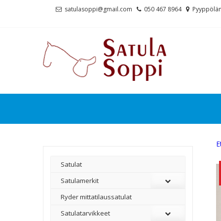
Skip
Skip
satulasoppi@gmail.com
050 467 8964
Pyyppölän
to
to
navigation
content
E
Satulat
Satulamerkit
Ryder mittatilaussatulat
Satulatarvikkeet
–