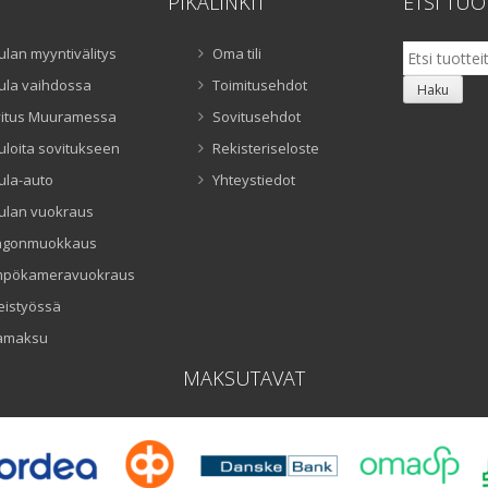
PIKALINKIT
ETSI TUO
Etsi:
ulan myyntivälitys
Oma tili
ula vaihdossa
Toimitusehdot
Haku
itus Muuramessa
Sovitusehdot
uloita sovitukseen
Rekisteriseloste
ula-auto
Yhteystiedot
ulan vuokraus
ngonmuokkaus
mpökameravuokraus
eistyössä
amaksu
MAKSUTAVAT