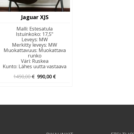
Jaguar XJS
Malli
:
Estesatula
Istuinkoko
:
17,5"
Leveys
:
MW
Merkitty leveys
:
MW
Muokattavuus
:
Muokattava
runko
Väri
:
Ruskea
Kunto
:
Lähes uutta vastaava
Alkuperäinen
Nykyinen
1490,00
€
990,00
€
hinta
hinta
oli:
on:
1490,00 €.
990,00 €.