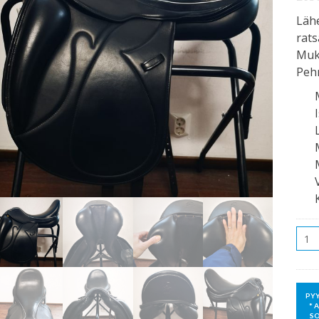
Lähe
rats
Muka
Pehm
Mää