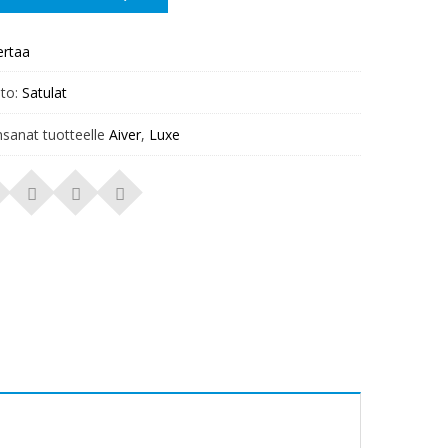
ertaa
to:
Satulat
nsanat tuotteelle
Aiver
,
Luxe