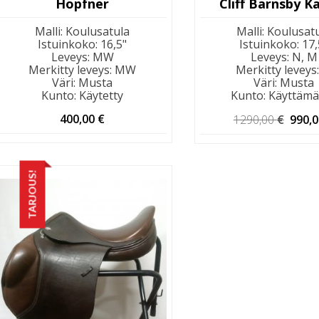
Höpfner
Cliff Barnsby K
Malli
:
Koulusatula
Malli
:
Koulusat
Istuinkoko
:
16,5"
Istuinkoko
:
17,
Leveys
:
MW
Leveys
:
N, M
Merkitty leveys
:
MW
Merkitty leveys
Väri
:
Musta
Väri
:
Musta
Kunto
:
Käytetty
Kunto
:
Käyttämä
Alkup
400,00
€
1290,00
€
990,
hinta
oli:
1290,
TARJOUS!