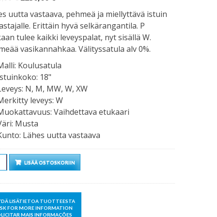
hinta
hinta
s uutta vastaava, pehmeä ja miellyttävä istuin
oli:
on:
astajalle. Erittäin hyvä selkärangantila. P
2650,00 €.
2250,00 €.
an tulee kaikki leveyspalat, nyt sisällä W.
eää vasikannahkaa. Välityssatula alv 0%.
Malli
:
Koulusatula
Istuinkoko
:
18"
Leveys
:
N, M, MW, W, XW
Merkitty leveys
:
W
Muokattavuus
:
Vaihdettava etukaari
Väri
:
Musta
Kunto
:
Lähes uutta vastaava
rä
LISÄÄ OSTOSKORIIN