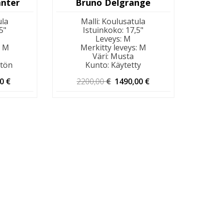
anter
Bruno Delgrange
ula
Malli
:
Koulusatula
5"
Istuinkoko
:
17,5"
Leveys
:
M
:
M
Merkitty leveys
:
M
Väri
:
Musta
tön
Kunto
:
Käytetty
eräinen
Nykyinen
Alkuperäinen
Nykyinen
00
€
2200,00
€
1490,00
€
hinta
hinta
hinta
on:
oli:
on:
00 €.
990,00 €.
2200,00 €.
1490,00 €.