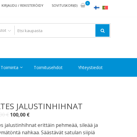
0
KIRJAUDU / REKISTERÖIDY
SOVITUSKORI(0)
Toiminta
Toimitusehdot
Yhteystiedot
TES JALUSTINHIHNAT
Alkuperäinen
Nykyinen
,90
€
100,00
€
hinta
hinta
s jalustinhihnat erittäin pehmeää, sileää ja
oli:
on:
mätöntä nahkaa. Säästävät satulan siipiä
119,90 €.
100,00 €.