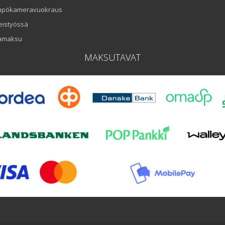
mpökameravuokraus
eistyössä
amaksu
MAKSUTAVAT