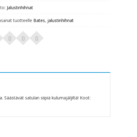
to:
Jalustinhihnat
nsanat tuotteelle
Bates
,
jalustinhihnat
 Säästävät satulan siipiä kulumajäljiltä! Koot: