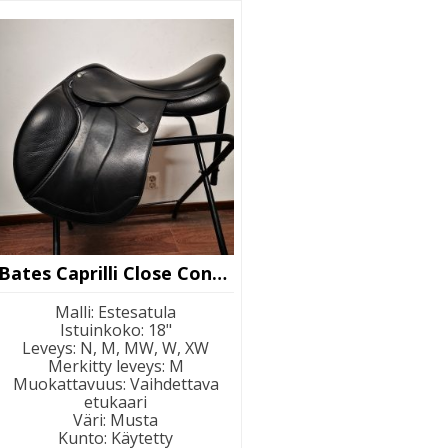
Bates Caprilli Close Contact
Malli
:
Estesatula
Istuinkoko
:
18"
Leveys
:
N, M, MW, W, XW
Merkitty leveys
:
M
Muokattavuus
:
Vaihdettava
etukaari
Väri
:
Musta
Kunto
:
Käytetty