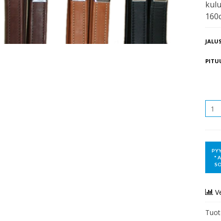
kulu
160c
JALU
PITU
MÄÄR
V
Tuot