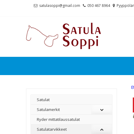
Skip
Skip
satulasoppi@gmail.com
050 467 8964
Pyyppölän
to
to
navigation
content
E
Satulat
Satulamerkit
Ryder mittatilaussatulat
Satulatarvikkeet
–