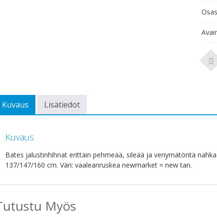
Osas
Avai
Kuvaus
Lisätiedot
Kuvaus
Bates jalustinhihnat erittäin pehmeää, sileää ja venymätöntä nahkaa.
137/147/160 cm. Väri: vaaleanruskea newmarket = new tan.
Tutustu Myös