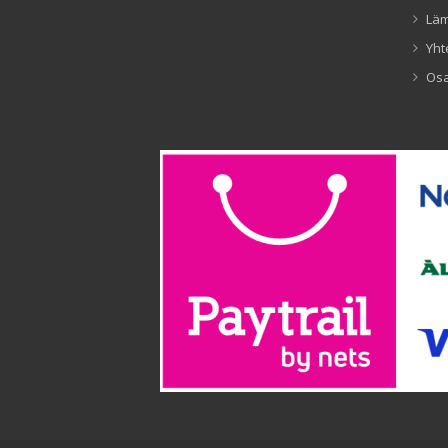
Lä
Yht
Os