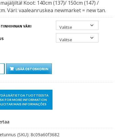
majäljiltä! Koot: 140cm (137)/ 150cm (147) /
m. Väri: vaaleanruskea newmarket = new tan.
STINHIHNAN VÄRI
US
Ä
LISÄÄ OSTOSKORIIN
ertaa
etunnus (SKU):
8c09a60f3682