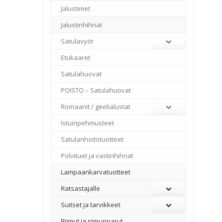
Jalustimet
Jalustinhihnat
Satulavyöt
Etukaaret
Satulahuovat
POISTO – Satulahuovat
Romaanit / geelialustat
Istuinpehmusteet
Satulanhoitotuotteet
Polvituet ja vastinhihnat
Lampaankarvatuotteet
Ratsastajalle
Suitset ja tarvikkeet
Riimut ja riimunnarut