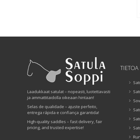
TIETOA
Sat
Laadukkaat satulat – nopeasti, luotettavasti
Sat
ja ammattitaidolla oikeaan hintaan!
Sov
Selas de qualidade – ajuste perfeito,
Sat
entrega rápida e confiança garantida!
Sat
High-quality saddles – fast delivery, fair
pricing, and trusted expertise!
Sat
Ru