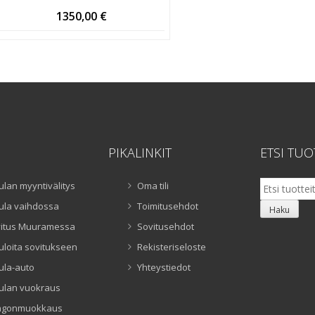
1350,00
€
PIKALINKIT
ETSI TUO
Etsi:
ulan myyntivälitys
Oma tili
ula vaihdossa
Toimitusehdot
Haku
itus Muuramessa
Sovitusehdot
uloita sovitukseen
Rekisteriseloste
ula-auto
Yhteystiedot
ulan vuokraus
ngonmuokkaus