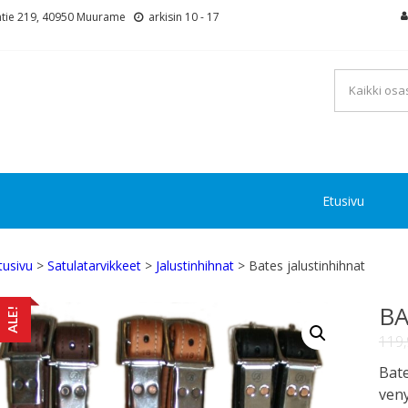
tie 219, 40950 Muurame
arkisin 10 - 17
Etusivu
tusivu
>
Satulatarvikkeet
>
Jalustinhihnat
> Bates jalustinhihnat
BA
ALE!
119
Bate
veny