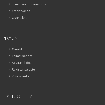
Lämpökameravuokraus
Yhteistyössä
Osamaksu
PIKALINKIT
Oma tili
Toimitusehdot
Sovitusehdot
Rekisteriseloste
Yhteystiedot
ETSI TUOTTEITA