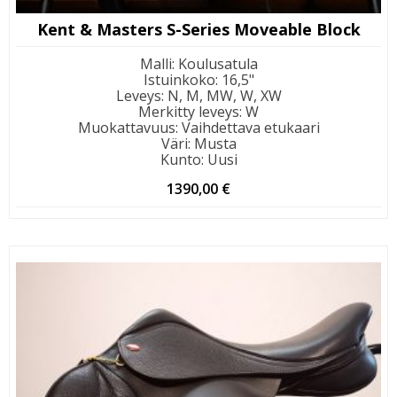
Kent & Masters S-Series Moveable Block
Malli
:
Koulusatula
Istuinkoko
:
16,5"
Leveys
:
N, M, MW, W, XW
Merkitty leveys
:
W
Muokattavuus
:
Vaihdettava etukaari
Väri
:
Musta
Kunto
:
Uusi
1390,00
€