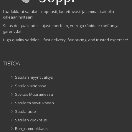
Laadukkaat satulat – nopeasti, luotettavasti ja ammattitaidolla
oikeaan hintaan!
Selas de qualidade – ajuste perfeito, entrega rápida e confiança
garantida!
High-quality saddles – fast delivery, fair pricing, and trusted expertise!
TIETOA
Satulan myyntivälitys
Satula vaihdossa
Sovitus Muuramessa
Satuloita sovitukseen
Satula-auto
Satulan vuokraus
Rungonmuokkaus