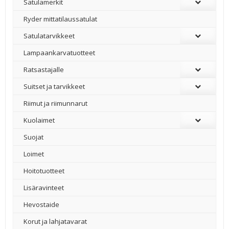
Satulamerkit
Ryder mittatilaussatulat
Satulatarvikkeet
–
Lampaankarvatuotteet
Ratsastajalle
Suitset ja tarvikkeet
Riimut ja riimunnarut
Kuolaimet
Suojat
Loimet
Hoitotuotteet
Lisäravinteet
Hevostaide
Korut ja lahjatavarat