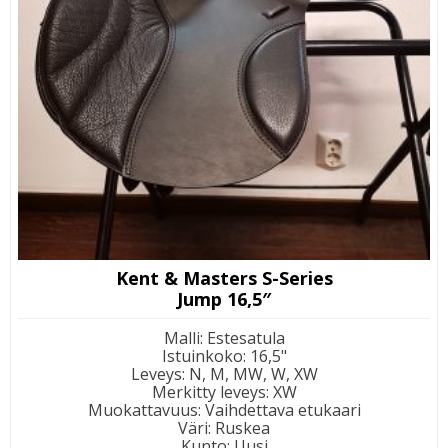
Kent & Masters S-Series
Jump 16,5″
Malli
:
Estesatula
Istuinkoko
:
16,5"
Leveys
:
N, M, MW, W, XW
Merkitty leveys
:
XW
Muokattavuus
:
Vaihdettava etukaari
Väri
:
Ruskea
Kunto
:
Uusi