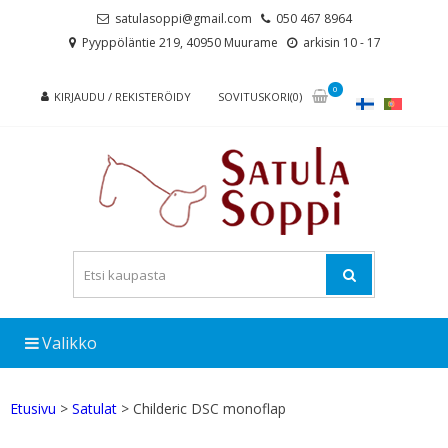
Skip
Skip
satulasoppi@gmail.com
050 467 8964
to
to
Pyyppöläntie 219, 40950 Muurame
arkisin 10 - 17
navigation
content
0
KIRJAUDU / REKISTERÖIDY
SOVITUSKORI(0)
Valikko
Etusivu
>
Satulat
> Childeric DSC monoflap