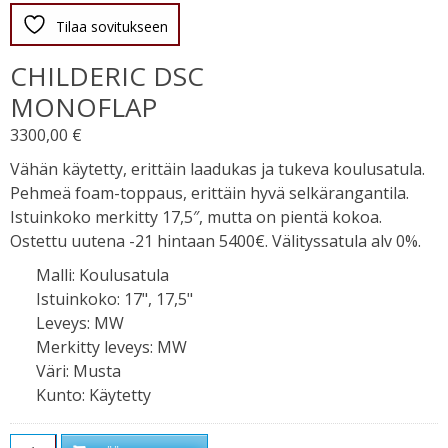
Tilaa sovitukseen
CHILDERIC DSC
MONOFLAP
3300,00
€
Vähän käytetty, erittäin laadukas ja tukeva koulusatula.
Pehmeä foam-toppaus, erittäin hyvä selkärangantila.
Istuinkoko merkitty 17,5″, mutta on pientä kokoa.
Ostettu uutena -21 hintaan 5400€. Välityssatula alv 0%.
Malli
:
Koulusatula
Istuinkoko
:
17", 17,5"
Leveys
:
MW
Merkitty leveys
:
MW
Väri
:
Musta
Kunto
:
Käytetty
Määrä