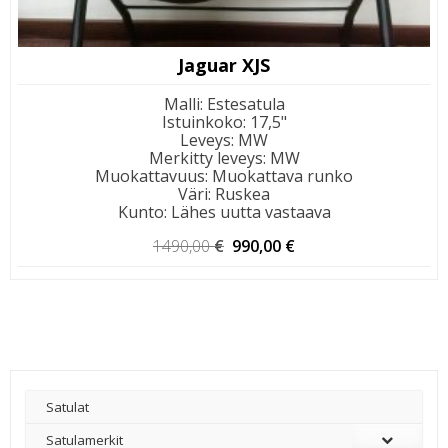
Jaguar XJS
Malli
:
Estesatula
Istuinkoko
:
17,5"
Leveys
:
MW
Merkitty leveys
:
MW
Muokattavuus
:
Muokattava runko
Väri
:
Ruskea
Kunto
:
Lähes uutta vastaava
Alkuperäinen
Nykyinen
1490,00
€
990,00
€
hinta
hinta
oli:
on:
1490,00 €.
990,00 €.
Satulat
Satulamerkit