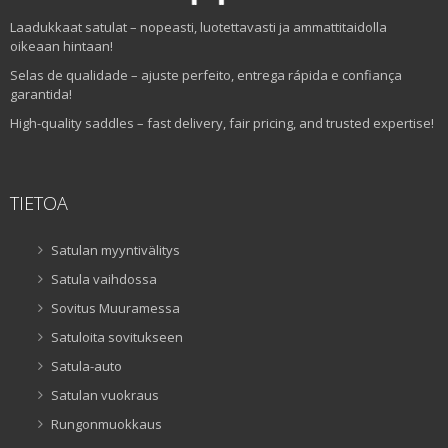
Laadukkaat satulat – nopeasti, luotettavasti ja ammattitaidolla
oikeaan hintaan!
Selas de qualidade – ajuste perfeito, entrega rápida e confiança
garantida!
High-quality saddles – fast delivery, fair pricing, and trusted expertise!
TIETOA
Satulan myyntivälitys
Satula vaihdossa
Sovitus Muuramessa
Satuloita sovitukseen
Satula-auto
Satulan vuokraus
Rungonmuokkaus