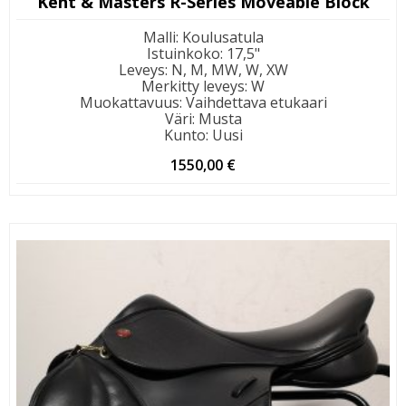
Kent & Masters R-Series Moveable Block
Malli
:
Koulusatula
Istuinkoko
:
17,5"
Leveys
:
N, M, MW, W, XW
Merkitty leveys
:
W
Muokattavuus
:
Vaihdettava etukaari
Väri
:
Musta
Kunto
:
Uusi
1550,00
€