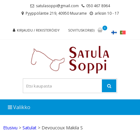
Skip
Skip
satulasoppi@gmail.com
050 467 8964
to
to
Pyyppöläntie 219, 40950 Muurame
arkisin 10 - 17
navigation
content
0
KIRJAUDU / REKISTERÖIDY
SOVITUSKORI(0)
Valikko
Etusivu
>
Satulat
> Devoucoux Makila S