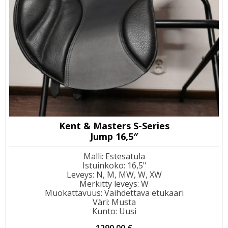
Kent & Masters S-Series
Jump 16,5″
Malli
:
Estesatula
Istuinkoko
:
16,5"
Leveys
:
N, M, MW, W, XW
Merkitty leveys
:
W
Muokattavuus
:
Vaihdettava etukaari
Väri
:
Musta
Kunto
:
Uusi
1290,00
€