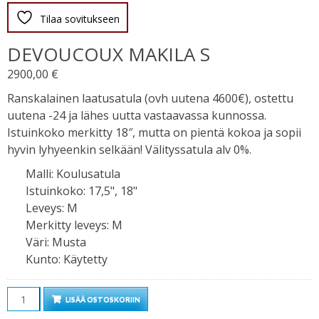
Tilaa sovitukseen
DEVOUCOUX MAKILA S
2900,00
€
Ranskalainen laatusatula (ovh uutena 4600€), ostettu
uutena -24 ja lähes uutta vastaavassa kunnossa.
Istuinkoko merkitty 18″, mutta on pientä kokoa ja sopii
hyvin lyhyeenkin selkään! Välityssatula alv 0%.
Malli
:
Koulusatula
Istuinkoko
:
17,5", 18"
Leveys
:
M
Merkitty leveys
:
M
Väri
:
Musta
Kunto
:
Käytetty
Määrä
LISÄÄ OSTOSKORIIN