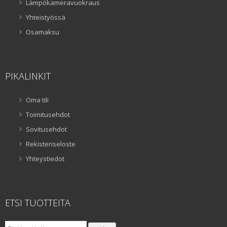
Lämpökameravuokraus
Yhteistyössä
Osamaksu
PIKALINKIT
Oma tili
Toimitusehdot
Sovitusehdot
Rekisteriseloste
Yhteystiedot
ETSI TUOTTEITA
Etsi: