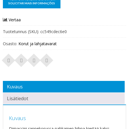
Vertaa
Tuotetunnus (SKU):
cc549cdec6e0
Osasto:
Korut ja lahjatavarat
Kuvaus
Lisätiedot
Kuvaus
Dimaccini rannekorussa nahkainen hihna kiertää kaksi