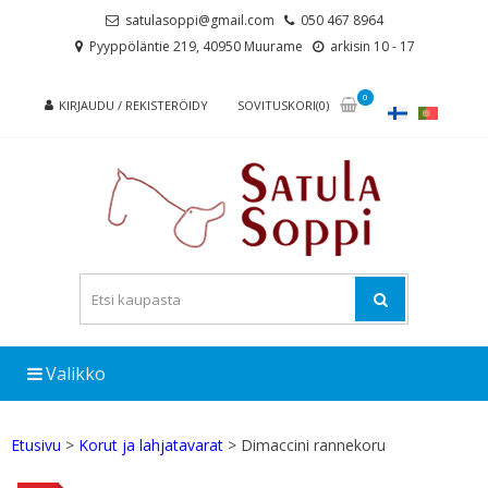
Skip
Skip
satulasoppi@gmail.com
050 467 8964
to
to
Pyyppöläntie 219, 40950 Muurame
arkisin 10 - 17
navigation
content
0
KIRJAUDU / REKISTERÖIDY
SOVITUSKORI(0)
Valikko
Etusivu
>
Korut ja lahjatavarat
> Dimaccini rannekoru