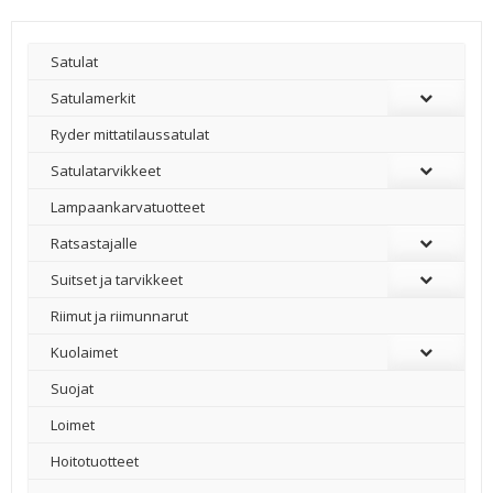
Satulat
Satulamerkit
Ryder mittatilaussatulat
Satulatarvikkeet
–
Lampaankarvatuotteet
Ratsastajalle
Suitset ja tarvikkeet
Riimut ja riimunnarut
Kuolaimet
Suojat
Loimet
Hoitotuotteet