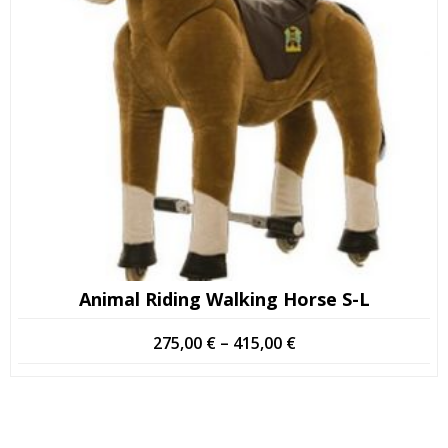
Animal Riding Walking Horse S-L
Hintaluokka:
275,00
€
–
415,00
€
275,00 €
-
415,00 €