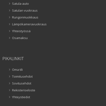
Satula-auto
Satulan vuokraus
Rungonmuokkaus
Lämpökameravuokraus
Yhteistyössä
Osamaksu
PIKALINKIT
Oma tili
Toimitusehdot
Sovitusehdot
Rekisteriseloste
Yhteystiedot