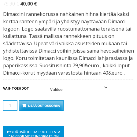
Alkuperäinen
Nykyinen
79,90
€
40,00
€
hinta
hinta
Dimaccini rannekorussa nahkainen hihna kiertää kaksi
oli:
on:
kertaa ranteen ympäri ja yhdistyy näyttävään Dimacci
79,90 €.
40,00 €.
logoon. Logo saatavilla ruostumattomana teräksenä tai
kullattuna. Tässä mallissa rannekkeen pituus on
säädettävisä. Upeat väri vaikka asusteiden mukaan tai
yhdistettävissä Dimacci vöihin joissa sama hevosaiheinen
logo. Koru toimitetaan kauniissa Dimacci lahjarasiassa ja
paperikassissa. Suositushinta 79,90&euro , kaikki loput
Dimacci-korut myydään varastosta hintaan 40&euro .
VAIHTOEHDOT
MÄÄRÄ
LISÄÄ OSTOSKORIIN