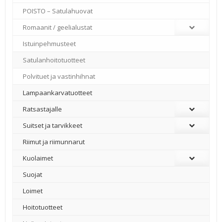
POISTO – Satulahuovat
Romaanit / geelialustat
Istuinpehmusteet
Satulanhoitotuotteet
Polvituet ja vastinhihnat
Lampaankarvatuotteet
Ratsastajalle
Suitset ja tarvikkeet
Riimut ja riimunnarut
Kuolaimet
Suojat
Loimet
Hoitotuotteet