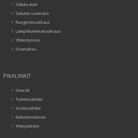
Satula-auto
Satulan vuokraus
Rungonmuokkaus
Lämpökameravuokraus
Yhteistyössä
Osamaksu
PIKALINKIT
Oma tili
Toimitusehdot
Sovitusehdot
Rekisteriseloste
Yhteystiedot