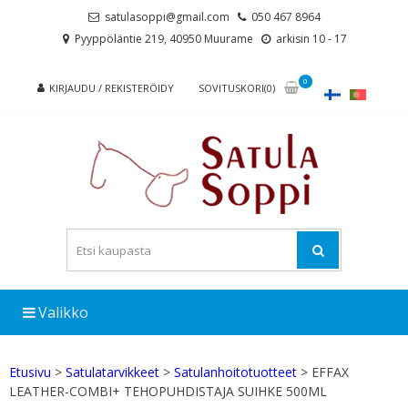
Skip
Skip
satulasoppi@gmail.com
050 467 8964
to
to
Pyyppöläntie 219, 40950 Muurame
arkisin 10 - 17
navigation
content
0
KIRJAUDU / REKISTERÖIDY
SOVITUSKORI(0)
Valikko
Etusivu
>
Satulatarvikkeet
>
Satulanhoitotuotteet
> EFFAX
LEATHER-COMBI+ TEHOPUHDISTAJA SUIHKE 500ML