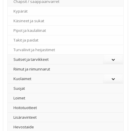
Chapsit / saappaanvarret
Kypärät
Käsineet ja sukat
Pipot ja kaulaliinat
Takit ja paidat
Turvaliivit ja heijastimet
Suitset ja tarvikkeet
Riimut ja riimunnarut
Kuolaimet
Suojat
Loimet
Hoitotuotteet
Lisäravinteet
Hevostaide