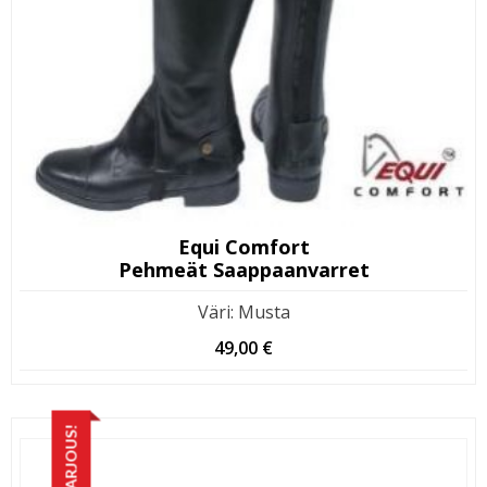
Equi Comfort
Pehmeät Saappaanvarret
Väri
:
Musta
49,00
€
TARJOUS!