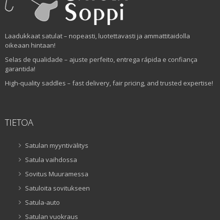
Laadukkaat satulat – nopeasti, luotettavasti ja ammattitaidolla
oikeaan hintaan!
Selas de qualidade – ajuste perfeito, entrega rápida e confiança
garantida!
High-quality saddles – fast delivery, fair pricing, and trusted expertise!
TIETOA
Satulan myyntivälitys
Satula vaihdossa
Sovitus Muuramessa
Satuloita sovitukseen
Satula-auto
Satulan vuokraus