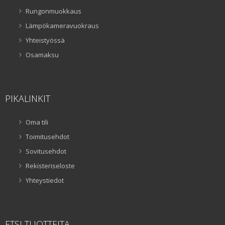
Rungonmuokkaus
Lämpökameravuokraus
Yhteistyössä
Osamaksu
PIKALINKIT
Oma tili
Toimitusehdot
Sovitusehdot
Rekisteriseloste
Yhteystiedot
ETSI TUOTTEITA