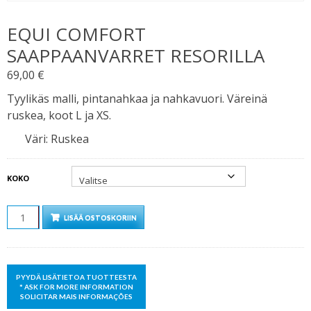
EQUI COMFORT
SAAPPAANVARRET RESORILLA
69,00
€
Tyylikäs malli, pintanahkaa ja nahkavuori. Väreinä
ruskea, koot L ja XS.
Väri
:
Ruskea
KOKO
MÄÄRÄ
LISÄÄ OSTOSKORIIN