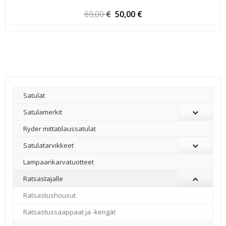
Alkuperäinen
Nykyinen
69,00
€
50,00
€
hinta
hinta
oli:
on:
69,00 €.
50,00 €.
Satulat
Satulamerkit
Ryder mittatilaussatulat
Satulatarvikkeet
–
Lampaankarvatuotteet
Ratsastajalle
Ratsastushousut
Ratsastussaappaat ja -kengät