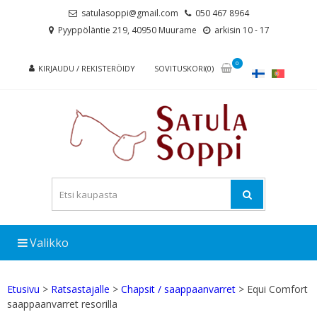
Skip
Skip
satulasoppi@gmail.com
050 467 8964
to
to
Pyyppöläntie 219, 40950 Muurame
arkisin 10 - 17
navigation
content
0
KIRJAUDU / REKISTERÖIDY
SOVITUSKORI(0)
Valikko
Etusivu
>
Ratsastajalle
>
Chapsit / saappaanvarret
> Equi Comfort
saappaanvarret resorilla