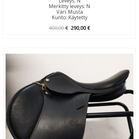
Leveys
:
N
Merkitty leveys
:
N
Väri
:
Musta
Kunto
:
Käytetty
Alkuperäinen
Nykyinen
400,00
€
290,00
€
hinta
hinta
oli:
on:
400,00 €.
290,00 €.