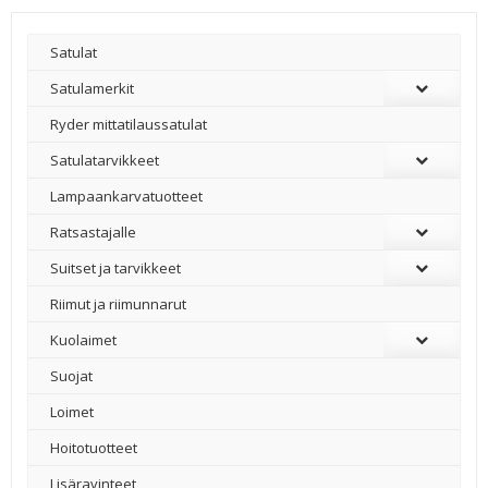
Satulat
Satulamerkit
Ryder mittatilaussatulat
Satulatarvikkeet
–
Lampaankarvatuotteet
Ratsastajalle
Suitset ja tarvikkeet
Riimut ja riimunnarut
Kuolaimet
Suojat
Loimet
Hoitotuotteet
Lisäravinteet