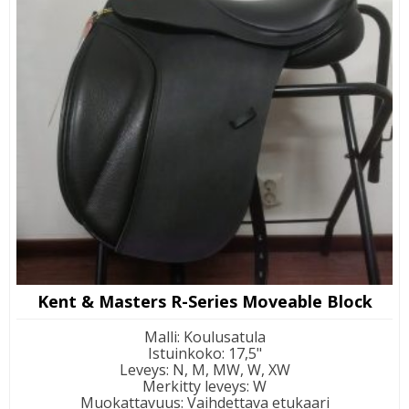
Kent & Masters R-Series Moveable Block
Malli
:
Koulusatula
Istuinkoko
:
17,5"
Leveys
:
N, M, MW, W, XW
Merkitty leveys
:
W
Muokattavuus
:
Vaihdettava etukaari