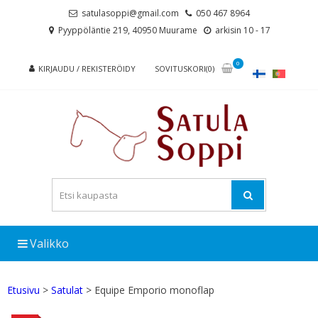
Skip
Skip
satulasoppi@gmail.com
050 467 8964
to
to
Pyyppöläntie 219, 40950 Muurame
arkisin 10 - 17
navigation
content
0
KIRJAUDU / REKISTERÖIDY
SOVITUSKORI(0)
Valikko
Etusivu
>
Satulat
> Equipe Emporio monoflap