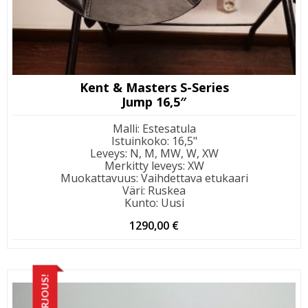
Kent & Masters S-Series
Jump 16,5″
Malli
:
Estesatula
Istuinkoko
:
16,5"
Leveys
:
N, M, MW, W, XW
Merkitty leveys
:
XW
Muokattavuus
:
Vaihdettava etukaari
Väri
:
Ruskea
Kunto
:
Uusi
1290,00
€
TARJOUS!