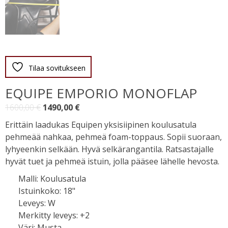
Tilaa sovitukseen
EQUIPE EMPORIO MONOFLAP
Alkuperäinen
Nykyinen
1600,00
€
1490,00
€
hinta
hinta
Erittäin laadukas Equipen yksisiipinen koulusatula
oli:
on:
pehmeää nahkaa, pehmeä foam-toppaus. Sopii suoraan,
1600,00 €.
1490,00 €.
lyhyeenkin selkään. Hyvä selkärangantila. Ratsastajalle
hyvät tuet ja pehmeä istuin, jolla pääsee lähelle hevosta.
Malli
:
Koulusatula
Istuinkoko
:
18"
Leveys
:
W
Merkitty leveys
:
+2
Väri
:
Musta