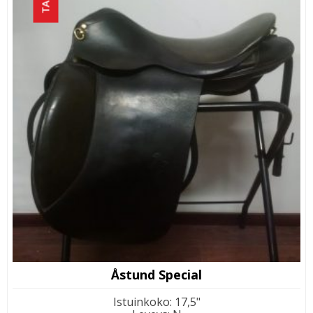
Åstund Special
Istuinkoko
:
17,5"