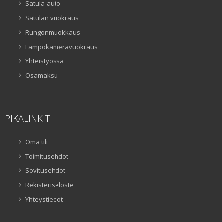
Satula-auto
Satulan vuokraus
Rungonmuokkaus
Lämpökameravuokraus
Yhteistyössä
Osamaksu
PIKALINKIT
Oma tili
Toimitusehdot
Sovitusehdot
Rekisteriseloste
Yhteystiedot