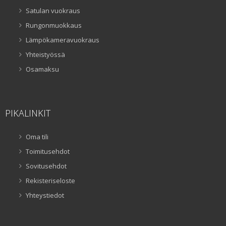
Satulan vuokraus
Rungonmuokkaus
Lämpökameravuokraus
Yhteistyössä
Osamaksu
PIKALINKIT
Oma tili
Toimitusehdot
Sovitusehdot
Rekisteriseloste
Yhteystiedot