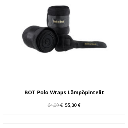
BOT Polo Wraps Lämpöpintelit
Alkuperäinen
Nykyinen
64,00
€
55,00
€
hinta
hinta
oli:
on:
64,00 €.
55,00 €.