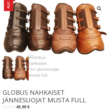
ALE!
GLOBUS NAHKAISET
JÄNNESUOJAT MUSTA FULL
Alkuperäinen
Nykyinen
69,90
€
45,90
€