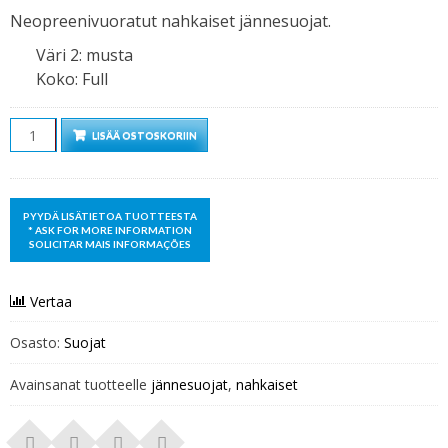
hinta
hinta
Neopreenivuoratut nahkaiset jännesuojat.
oli:
on:
Väri 2
:
musta
69,90 €.
45,90 €.
Koko
:
Full
Määrä
LISÄÄ OSTOSKORIIN
Vertaa
Osasto:
Suojat
Avainsanat tuotteelle
jännesuojat
,
nahkaiset