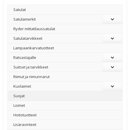
Satulat
Satulamerkit
Ryder mittatilaussatulat
Satulatarvikkeet
–
Lampaankarvatuotteet
Ratsastajalle
Suitset ja tarvikkeet
Riimut ja riimunnarut
Kuolaimet
Suojat
Loimet
Hoitotuotteet
Lisäravinteet