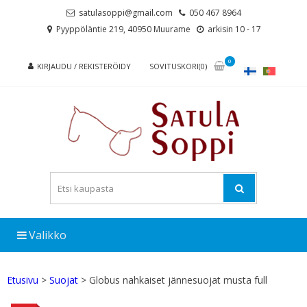
Skip
Skip
satulasoppi@gmail.com
050 467 8964
to
to
Pyyppöläntie 219, 40950 Muurame
arkisin 10 - 17
navigation
content
0
KIRJAUDU / REKISTERÖIDY
SOVITUSKORI(0)
Valikko
Etusivu
>
Suojat
> Globus nahkaiset jännesuojat musta full