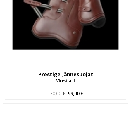
Prestige Jännesuojat
Musta L
Alkuperäinen
Nykyinen
130,00
€
99,00
€
hinta
hinta
oli:
on:
130,00 €.
99,00 €.