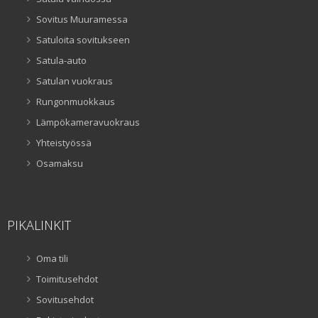
Sovitus Muuramessa
Satuloita sovitukseen
Satula-auto
Satulan vuokraus
Rungonmuokkaus
Lämpökameravuokraus
Yhteistyössä
Osamaksu
PIKALINKIT
Oma tili
Toimitusehdot
Sovitusehdot