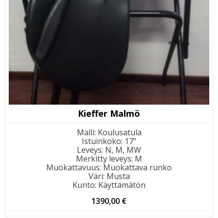
Kieffer Malmö
Malli
:
Koulusatula
Istuinkoko
:
17"
Leveys
:
N, M, MW
Merkitty leveys
:
M
Muokattavuus
:
Muokattava runko
Väri
:
Musta
Kunto
:
Käyttämätön
1390,00
€