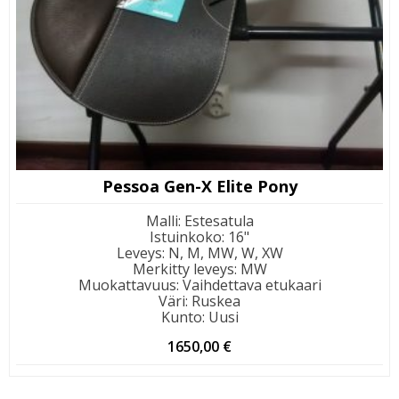
Pessoa Gen-X Elite Pony
Malli
:
Estesatula
Istuinkoko
:
16"
Leveys
:
N, M, MW, W, XW
Merkitty leveys
:
MW
Muokattavuus
:
Vaihdettava etukaari
Väri
:
Ruskea
Kunto
:
Uusi
1650,00
€