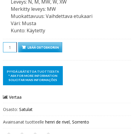
Leveys
:
N, M, MW, W, XW
Merkitty leveys
:
MW
Muokattavuus
:
Vaihdettava etukaari
Väri
:
Musta
Kunto
:
Käytetty
Määrä
LISÄÄ OSTOSKORIIN
Vertaa
Osasto:
Satulat
Avainsanat tuotteelle
henri de rivel
,
Sorrento