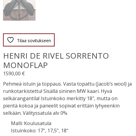
Tilaa sovitukseen
HENRI DE RIVEL SORRENTO
MONOFLAP
1590,00
€
Pehmeä istuin ja toppaus. Vasta topattu (Jacob’s wool) ja
runkotarkistettu! Sisällä sininen MW kaari. Hyvä
selkärangantila! Istuinkoko merkitty 18″, mutta on
pientä kokoa ja paneelit sopivat erittäin lyhyeenkin
selkään. Välityssatula alv 0%.
Malli
:
Koulusatula
Istuinkoko
:
17", 17,5", 18"