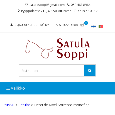
Skip
Skip
satulasoppi@gmail.com
050 467 8964
to
to
Pyyppöläntie 219, 40950 Muurame
arkisin 10 - 17
navigation
content
0
KIRJAUDU / REKISTERÖIDY
SOVITUSKORI(0)
Valikko
Etusivu
>
Satulat
> Henri de Rivel Sorrento monoflap