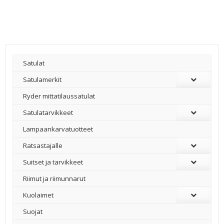
Satulat
Satulamerkit
Ryder mittatilaussatulat
Satulatarvikkeet
–
Lampaankarvatuotteet
Ratsastajalle
Suitset ja tarvikkeet
Riimut ja riimunnarut
Kuolaimet
Suojat