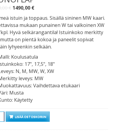
Alkuperäinen
Nykyinen
0,00
€
1490,00
€
hinta
hinta
eä istuin ja toppaus. Sisällä sininen MW kaari.
oli:
on:
ettavissa mukaan punainen W tai valkoinen XW
1900,00 €.
1490,00 €.
kpl. Hyvä selkärangantila! Istuinkoko merkitty
 mutta on pientä kokoa ja paneelit sopivat
täin lyhyeenkin selkään.
Malli
:
Koulusatula
Istuinkoko
:
17", 17,5", 18"
Leveys
:
N, M, MW, W, XW
Merkitty leveys
:
MW
Muokattavuus
:
Vaihdettava etukaari
Väri
:
Musta
Kunto
:
Käytetty
rä
LISÄÄ OSTOSKORIIN