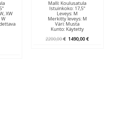
ula
Malli
:
Koulusatula
5"
Istuinkoko
:
17,5"
 W, XW
Leveys
:
M
:
W
Merkitty leveys
:
M
dettava
Väri
:
Musta
Kunto
:
Käytetty
Alkuperäinen
Nykyinen
2200,00
€
1490,00
€
hinta
hinta
oli:
on:
2200,00 €.
1490,00 €.