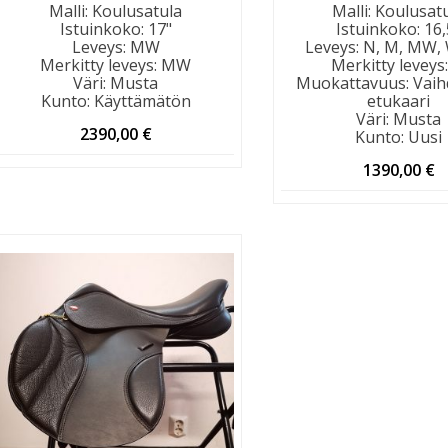
Malli
:
Koulusatula
Malli
:
Koulusat
Istuinkoko
:
17"
Istuinkoko
:
16,
Leveys
:
MW
Leveys
:
N, M, MW,
Merkitty leveys
:
MW
Merkitty leveys
Väri
:
Musta
Muokattavuus
:
Vaih
Kunto
:
Käyttämätön
etukaari
Väri
:
Musta
2390,00
€
Kunto
:
Uusi
1390,00
€