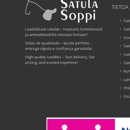
TIETOA
Sat
Laadukkaat satulat – nopeasti, luotettavasti
Sat
ja ammattitaidolla oikeaan hintaan!
Sov
Selas de qualidade – ajuste perfeito,
Sat
entrega rápida e confiança garantida!
Sat
High-quality saddles – fast delivery, fair
pricing, and trusted expertise!
Sat
Ru
Lä
Yht
Os