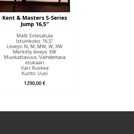
Kent & Masters S-Series
Jump 16,5″
Malli
:
Estesatula
Istuinkoko
:
16,5"
Leveys
:
N, M, MW, W, XW
Merkitty leveys
:
XW
Muokattavuus
:
Vaihdettava
etukaari
Väri
:
Ruskea
Kunto
:
Uusi
1290,00
€