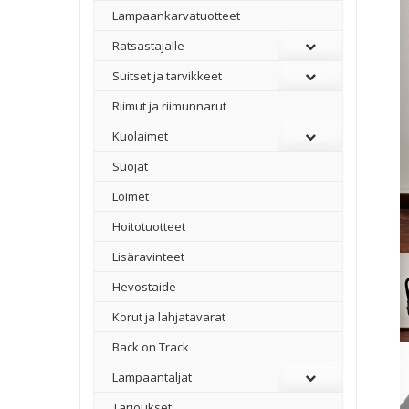
Lampaankarvatuotteet
Ratsastajalle
Suitset ja tarvikkeet
Riimut ja riimunnarut
Kuolaimet
Suojat
Loimet
Hoitotuotteet
Lisäravinteet
Hevostaide
Korut ja lahjatavarat
Back on Track
Lampaantaljat
Tarjoukset