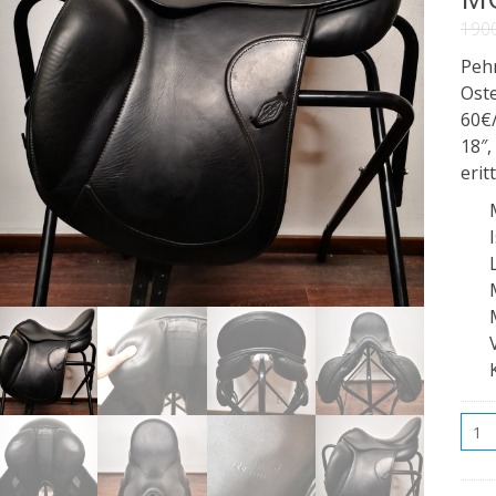
190
Pehm
Ost
60€/
18″,
erit
Mää