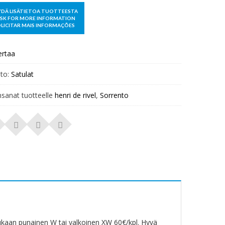
ertaa
to:
Satulat
nsanat tuotteelle
henri de rivel
,
Sorrento
mukaan punainen W tai valkoinen XW 60€/kpl. Hyvä