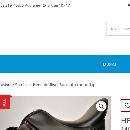
tie 219, 40950 Muurame
arkisin 10 - 17
Etusivu
tusivu
>
Satulat
> Henri de Rivel Sorrento monoflap
ALE!
HE
M