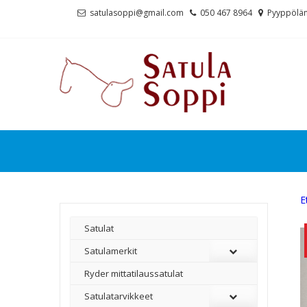
Skip
Skip
satulasoppi@gmail.com
050 467 8964
Pyyppölän
to
to
navigation
content
E
Satulat
Satulamerkit
Ryder mittatilaussatulat
Satulatarvikkeet
–