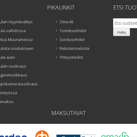
PIKALINKIT
ETSI TUO
Etsi:
ulan myyntivälitys
Oma tili
ula vaihdossa
Toimitusehdot
Haku
itus Muuramessa
Sovitusehdot
uloita sovitukseen
Rekisteriseloste
ula-auto
Yhteystiedot
ulan vuokraus
ngonmuokkaus
mpökameravuokraus
eistyössä
amaksu
MAKSUTAVAT