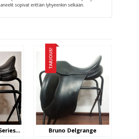
neelit sopivat erittäin lyhyeenkin selkään.
TARJOUS!
Kent & Masters S-Series Moveable Block
Bruno Delgrange