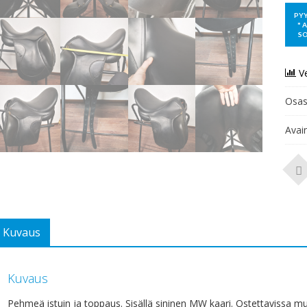
V
Osas
Avai
Kuvaus
Kuvaus
Pehmeä istuin ja toppaus. Sisällä sininen MW kaari. Ostettavissa 