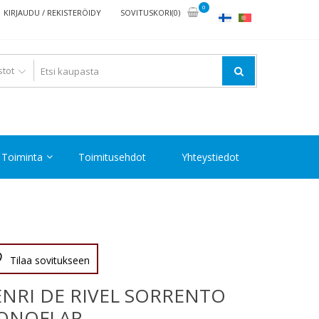
0
KIRJAUDU / REKISTERÖIDY
SOVITUSKORI(0)
Toiminta
Toimitusehdot
Yhteystiedot
Tilaa sovitukseen
NRI DE RIVEL SORRENTO
ONOFLAP