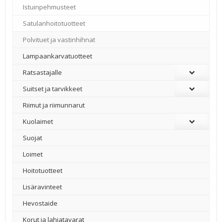
Istuinpehmusteet
Satulanhoitotuotteet
Polvituet ja vastinhihnat
Lampaankarvatuotteet
Ratsastajalle
Suitset ja tarvikkeet
Riimut ja riimunnarut
Kuolaimet
Suojat
Loimet
Hoitotuotteet
Lisäravinteet
Hevostaide
Korut ja lahjatavarat