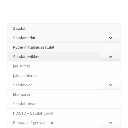
Satulat
Satulamerkit
Ryder mittatilaussatulat
Satulatarvikkeet
–
Jalustimet
Jalustinhihnat
Satulavyöt
Etukaaret
Satulahuovat
POISTO – Satulahuovat
Romaanit / geelialustat