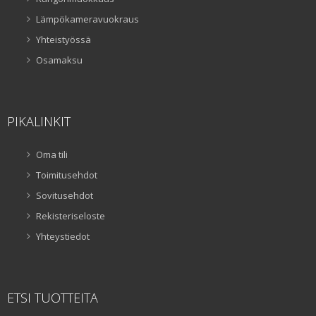
Lämpökameravuokraus
Yhteistyössä
Osamaksu
PIKALINKIT
Oma tili
Toimitusehdot
Sovitusehdot
Rekisteriseloste
Yhteystiedot
ETSI TUOTTEITA