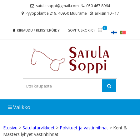
Skip
Skip
satulasoppi@gmail.com
050 467 8964
to
to
Pyyppöläntie 219, 40950 Muurame
arkisin 10 - 17
navigation
content
0
KIRJAUDU / REKISTERÖIDY
SOVITUSKORI(0)
Valikko
Etusivu
>
Satulatarvikkeet
>
Polvituet ja vastinhihnat
> Kent &
Masters lyhyet vastinhihnat