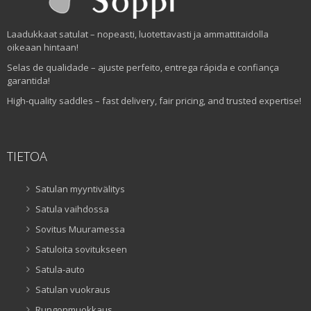
Laadukkaat satulat – nopeasti, luotettavasti ja ammattitaidolla
oikeaan hintaan!
Selas de qualidade – ajuste perfeito, entrega rápida e confiança
garantida!
High-quality saddles – fast delivery, fair pricing, and trusted expertise!
TIETOA
Satulan myyntivälitys
Satula vaihdossa
Sovitus Muuramessa
Satuloita sovitukseen
Satula-auto
Satulan vuokraus
Rungonmuokkaus