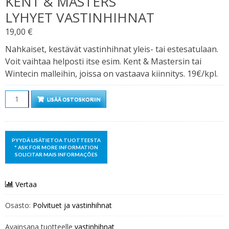
KENT & MASTERS
LYHYET VASTINHIHNAT
19,00
€
Nahkaiset, kestävät vastinhihnat yleis- tai estesatulaan.
Voit vaihtaa helposti itse esim. Kent & Mastersin tai
Wintecin malleihin, joissa on vastaava kiinnitys. 19€/kpl.
Määrä
LISÄÄ OSTOSKORIIN
Vertaa
Osasto:
Polvituet ja vastinhihnat
Avainsana tuotteelle
vastinhihnat