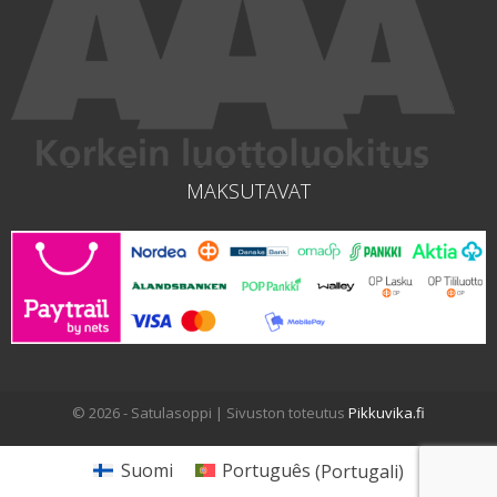
MAKSUTAVAT
© 2026 - Satulasoppi | Sivuston toteutus
Pikkuvika.fi
Suomi
Português
(
Portugali
)