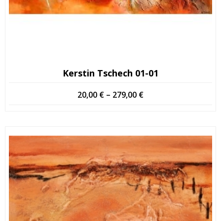
Kerstin Tschech 01-01
Hintaluokka:
20,00
€
–
279,00
€
20,00 €
-
279,00 €