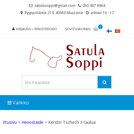
Skip
Skip
satulasoppi@gmail.com
050 467 8964
to
to
Pyyppöläntie 219, 40950 Muurame
arkisin 10 - 17
navigation
content
0
KIRJAUDU / REKISTERÖIDY
SOVITUSKORI(0)
Valikko
Etusivu
>
Hevostaide
> Kerstin Tschech 3 taulua