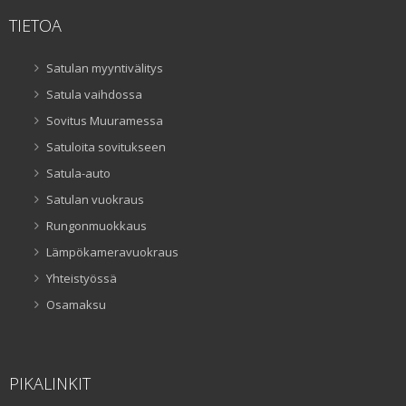
TIETOA
Satulan myyntivälitys
Satula vaihdossa
Sovitus Muuramessa
Satuloita sovitukseen
Satula-auto
Satulan vuokraus
Rungonmuokkaus
Lämpökameravuokraus
Yhteistyössä
Osamaksu
PIKALINKIT