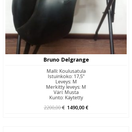
Bruno Delgrange
Malli
:
Koulusatula
Istuinkoko
:
17,5"
Leveys
:
M
Merkitty leveys
:
M
Väri
:
Musta
Kunto
:
Käytetty
Alkuperäinen
Nykyinen
2200,00
€
1490,00
€
hinta
hinta
oli:
on:
2200,00 €.
1490,00 €.