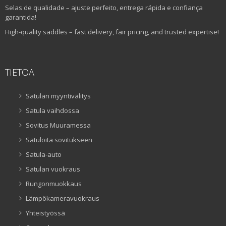
Selas de qualidade – ajuste perfeito, entrega rápida e confiança
garantida!
High-quality saddles – fast delivery, fair pricing, and trusted expertise!
TIETOA
Satulan myyntivälitys
Satula vaihdossa
Sovitus Muuramessa
Satuloita sovitukseen
Satula-auto
Satulan vuokraus
Rungonmuokkaus
Lämpökameravuokraus
Yhteistyössä