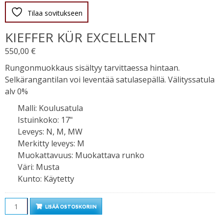
Tilaa sovitukseen
KIEFFER KÜR EXCELLENT
550,00
€
Rungonmuokkaus sisältyy tarvittaessa hintaan.
Selkärangantilan voi leventää satulasepällä. Välityssatula
alv 0%
Malli
:
Koulusatula
Istuinkoko
:
17"
Leveys
:
N, M, MW
Merkitty leveys
:
M
Muokattavuus
:
Muokattava runko
Väri
:
Musta
Kunto
:
Käytetty
Määrä
LISÄÄ OSTOSKORIIN