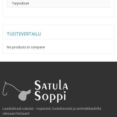
Tarjoukset
TUOTEVERTAILU
No products to compare
Laadukkaat satulat – nopeasti, luotettavasti ja ammattitaidolla
oikeaan hintaan!