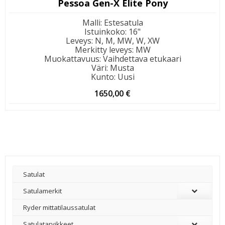
Pessoa Gen-X Elite Pony
Malli
:
Estesatula
Istuinkoko
:
16"
Leveys
:
N, M, MW, W, XW
Merkitty leveys
:
MW
Muokattavuus
:
Vaihdettava etukaari
Väri
:
Musta
Kunto
:
Uusi
1650,00
€
Satulat
Satulamerkit
Ryder mittatilaussatulat
Satulatarvikkeet
–