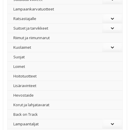
Lampaankarvatuotteet
Ratsastajalle
Suitset ja tarvikkeet
Riimut ja riimunnarut
Kuolaimet
Suojat
Loimet
Hoitotuotteet
Lisäravinteet
Hevostaide
Korut ja lahjatavarat
Back on Track
Lampaantaljat