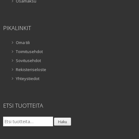
Osamaksu
PIKALINKIT
Oma tili
Toimitusehdot
Sovitusehdot
Rekisteriseloste
Yhteystiedot
ETSI TUOTTEITA
Etsi:
Haku