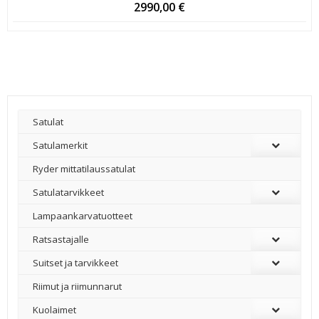
2990,00
€
Satulat
Satulamerkit
Ryder mittatilaussatulat
Satulatarvikkeet
–
Lampaankarvatuotteet
Ratsastajalle
Suitset ja tarvikkeet
Riimut ja riimunnarut
Kuolaimet