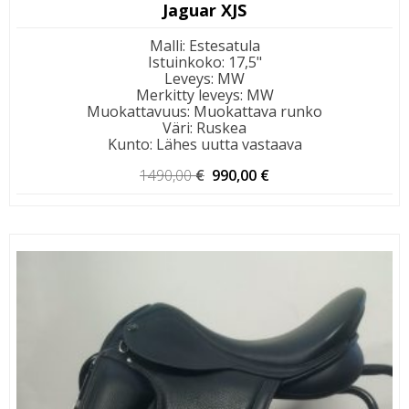
Jaguar XJS
Malli
:
Estesatula
Istuinkoko
:
17,5"
Leveys
:
MW
Merkitty leveys
:
MW
Muokattavuus
:
Muokattava runko
Väri
:
Ruskea
Kunto
:
Lähes uutta vastaava
Alkuperäinen
Nykyinen
1490,00
€
990,00
€
hinta
hinta
oli:
on:
1490,00 €.
990,00 €.