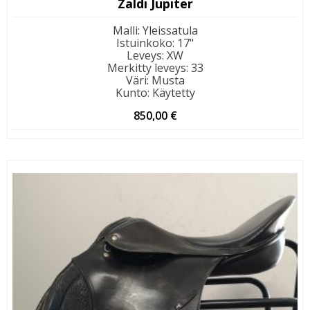
Zaldi Jupiter
Malli
:
Yleissatula
Istuinkoko
:
17"
Leveys
:
XW
Merkitty leveys
:
33
Väri
:
Musta
Kunto
:
Käytetty
850,00
€