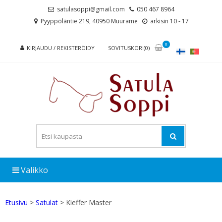
Skip
Skip
satulasoppi@gmail.com
050 467 8964
to
to
Pyyppöläntie 219, 40950 Muurame
arkisin 10 - 17
navigation
content
0
KIRJAUDU / REKISTERÖIDY
SOVITUSKORI(0)
Valikko
Etusivu
>
Satulat
> Kieffer Master