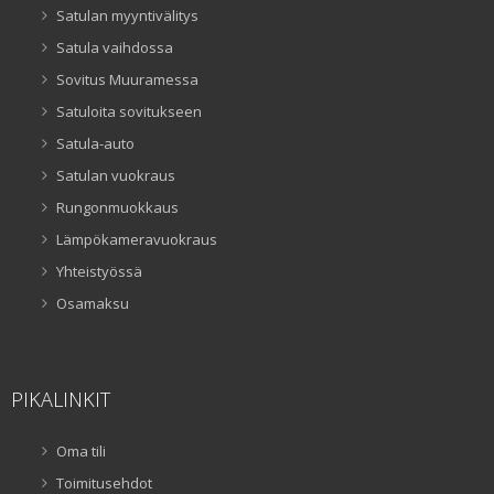
Satulan myyntivälitys
Satula vaihdossa
Sovitus Muuramessa
Satuloita sovitukseen
Satula-auto
Satulan vuokraus
Rungonmuokkaus
Lämpökameravuokraus
Yhteistyössä
Osamaksu
PIKALINKIT
Oma tili
Toimitusehdot