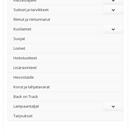
Ratsastajalle
Suitset ja tarvikkeet
Riimut ja riimunnarut
Kuolaimet
Suojat
Loimet
Hoitotuotteet
Lisäravinteet
Hevostaide
Korut ja lahjatavarat
Back on Track
Lampaantaljat
Tarjoukset