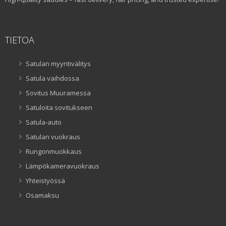
TIETOA
Satulan myyntivälitys
Satula vaihdossa
Sovitus Muuramessa
Satuloita sovitukseen
Satula-auto
Satulan vuokraus
Rungonmuokkaus
Lämpökameravuokraus
Yhteistyössä
Osamaksu