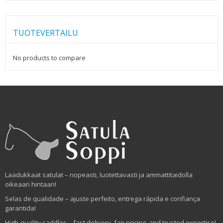
TUOTEVERTAILU
No products to compare
Laadukkaat satulat – nopeasti, luotettavasti ja ammattitaidolla
oikeaan hintaan!
Selas de qualidade – ajuste perfeito, entrega rápida e confiança
garantida!
High-quality saddles – fast delivery, fair pricing, and trusted expertise!