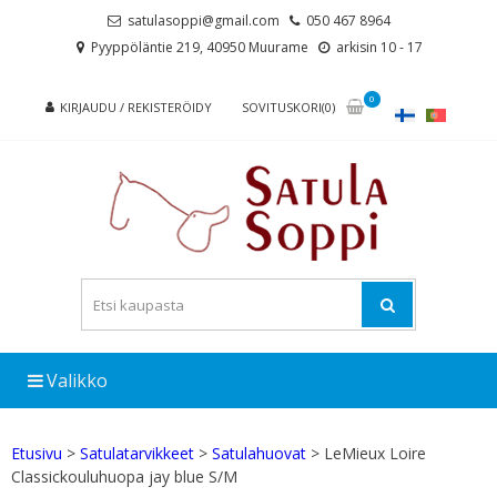
Skip
Skip
satulasoppi@gmail.com
050 467 8964
to
to
Pyyppöläntie 219, 40950 Muurame
arkisin 10 - 17
navigation
content
0
KIRJAUDU / REKISTERÖIDY
SOVITUSKORI(0)
Valikko
Etusivu
>
Satulatarvikkeet
>
Satulahuovat
> LeMieux Loire
Classickouluhuopa jay blue S/M