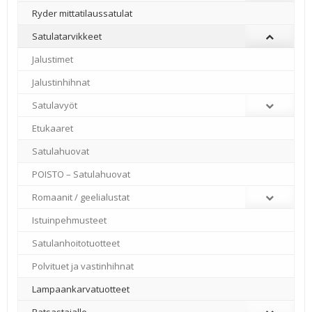
Ryder mittatilaussatulat
Satulatarvikkeet
–
Jalustimet
Jalustinhihnat
Satulavyöt
Etukaaret
Satulahuovat
POISTO – Satulahuovat
Romaanit / geelialustat
Istuinpehmusteet
Satulanhoitotuotteet
Polvituet ja vastinhihnat
Lampaankarvatuotteet