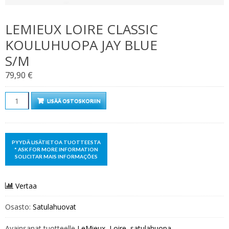
LEMIEUX LOIRE CLASSIC
KOULUHUOPA JAY BLUE
S/M
79,90
€
Määrä
LISÄÄ OSTOSKORIIN
Vertaa
Osasto:
Satulahuovat
Avainsanat tuotteelle
LeMieux
,
Loire
,
satulahuopa