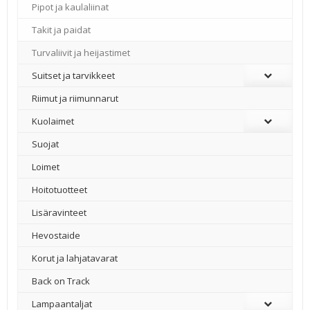
Pipot ja kaulaliinat
Takit ja paidat
Turvaliivit ja heijastimet
Suitset ja tarvikkeet
Riimut ja riimunnarut
Kuolaimet
Suojat
Loimet
Hoitotuotteet
Lisäravinteet
Hevostaide
Korut ja lahjatavarat
Back on Track
Lampaantaljat