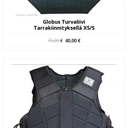
Globus Turvaliivi
Tarrakiinnityksellä XS/S
Alkuperäinen
Nykyinen
75,00
€
40,00
€
hinta
hinta
oli:
on:
75,00 €.
40,00 €.