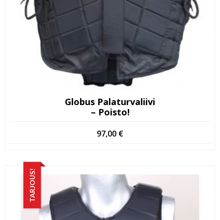
Globus Palaturvaliivi
– Poisto!
97,00
€
TARJOUS!