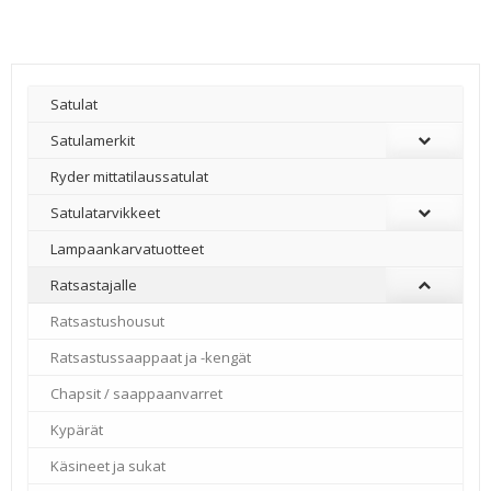
Satulat
Satulamerkit
Ryder mittatilaussatulat
Satulatarvikkeet
–
Lampaankarvatuotteet
Ratsastajalle
Ratsastushousut
Ratsastussaappaat ja -kengät
Chapsit / saappaanvarret
Kypärät
Käsineet ja sukat