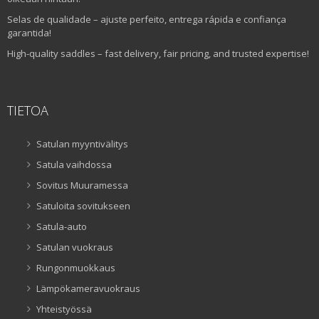
Selas de qualidade – ajuste perfeito, entrega rápida e confiança
garantida!
High-quality saddles – fast delivery, fair pricing, and trusted expertise!
TIETOA
Satulan myyntivälitys
Satula vaihdossa
Sovitus Muuramessa
Satuloita sovitukseen
Satula-auto
Satulan vuokraus
Rungonmuokkaus
Lämpökameravuokraus
Yhteistyössä