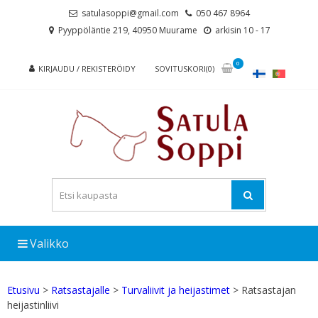
Skip
Skip
satulasoppi@gmail.com
050 467 8964
to
to
Pyyppöläntie 219, 40950 Muurame
arkisin 10 - 17
navigation
content
0
KIRJAUDU / REKISTERÖIDY
SOVITUSKORI(0)
Valikko
Etusivu
>
Ratsastajalle
>
Turvaliivit ja heijastimet
> Ratsastajan
heijastinliivi