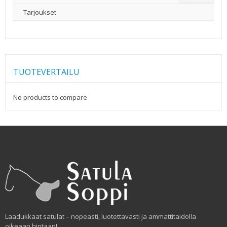
Tarjoukset
TUOTEVERTAILU
No products to compare
Laadukkaat satulat – nopeasti, luotettavasti ja ammattitaidolla
oikeaan hintaan!