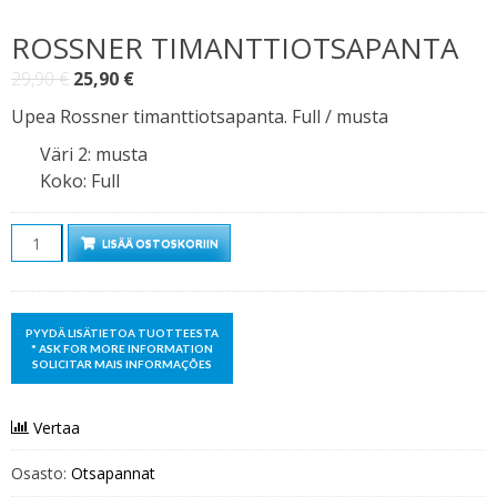
ROSSNER TIMANTTIOTSAPANTA
Alkuperäinen
Nykyinen
29,90
€
25,90
€
hinta
hinta
Upea Rossner timanttiotsapanta. Full / musta
oli:
on:
Väri 2
:
musta
29,90 €.
25,90 €.
Koko
:
Full
Määrä
LISÄÄ OSTOSKORIIN
Vertaa
Osasto:
Otsapannat