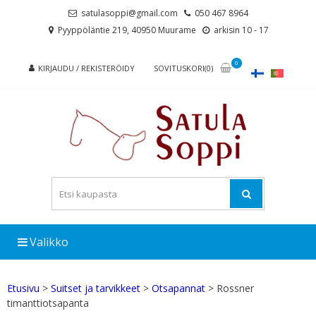
Skip
Skip
satulasoppi@gmail.com
050 467 8964
to
to
Pyyppöläntie 219, 40950 Muurame
arkisin 10 - 17
navigation
content
0
KIRJAUDU / REKISTERÖIDY
SOVITUSKORI(0)
Valikko
Etusivu
>
Suitset ja tarvikkeet
>
Otsapannat
> Rossner
timanttiotsapanta