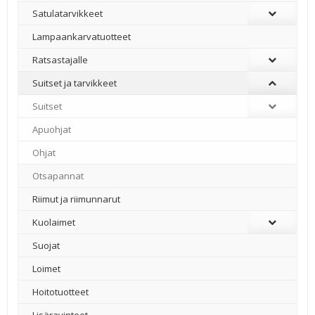
Satulatarvikkeet
–
Lampaankarvatuotteet
Ratsastajalle
Suitset ja tarvikkeet
Suitset
Apuohjat
Ohjat
Otsapannat
Riimut ja riimunnarut
Kuolaimet
Suojat
Loimet
Hoitotuotteet
Lisäravinteet