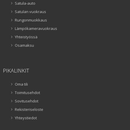
Satula-auto
Satulan vuokraus
Rungonmuokkaus
Lämpökameravuokraus
Yhteistyössä
Osamaksu
PIKALINKIT
Oma tili
Toimitusehdot
Sovitusehdot
Rekisteriseloste
Yhteystiedot