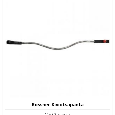
Rossner Kiviotsapanta
Väri 2
:
musta