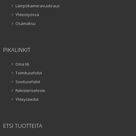
Lämpökameravuokraus
Yhteistyössä
Osamaksu
PIKALINKIT
Oma tili
Toimitusehdot
Sovitusehdot
Rekisteriseloste
Yhteystiedot
ETSI TUOTTEITA