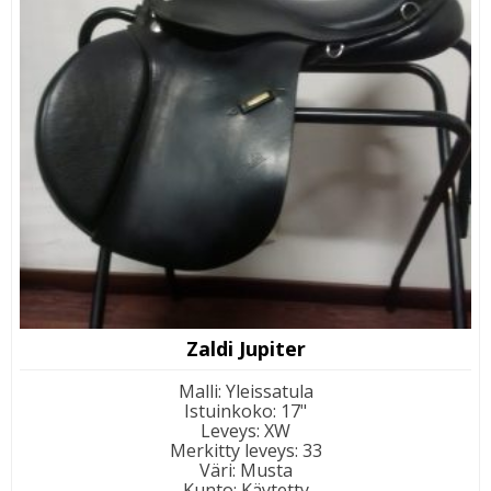
Zaldi Jupiter
Malli
:
Yleissatula
Istuinkoko
:
17"
Leveys
:
XW
Merkitty leveys
:
33
Väri
:
Musta
Kunto
:
Käytetty