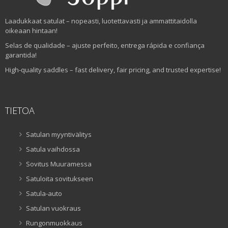
Laadukkaat satulat – nopeasti, luotettavasti ja ammattitaidolla
oikeaan hintaan!
Selas de qualidade – ajuste perfeito, entrega rápida e confiança
garantida!
High-quality saddles – fast delivery, fair pricing, and trusted expertise!
TIETOA
Satulan myyntivälitys
Satula vaihdossa
Sovitus Muuramessa
Satuloita sovitukseen
Satula-auto
Satulan vuokraus
Rungonmuokkaus