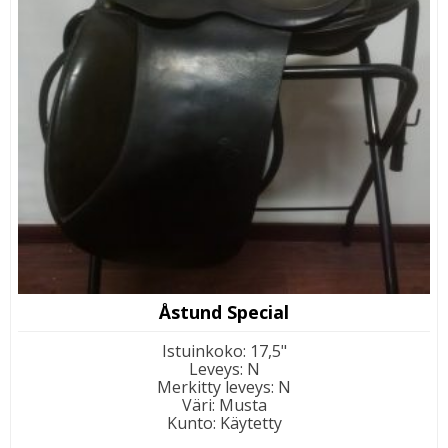
Åstund Special
Istuinkoko
:
17,5"
Leveys
:
N
Merkitty leveys
:
N
Väri
:
Musta
Kunto
:
Käytetty