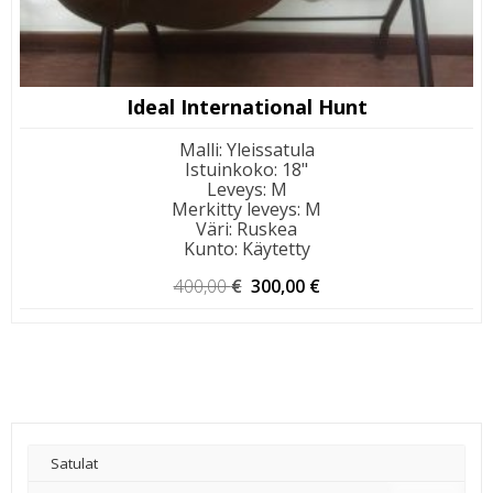
Ideal International Hunt
Malli
:
Yleissatula
Istuinkoko
:
18"
Leveys
:
M
Merkitty leveys
:
M
Väri
:
Ruskea
Kunto
:
Käytetty
Alkuperäinen
Nykyinen
400,00
€
300,00
€
hinta
hinta
oli:
on:
400,00 €.
300,00 €.
Satulat