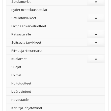
Satulamerkit
Ryder mittatilaussatulat
Satulatarvikkeet
–
Lampaankarvatuotteet
Ratsastajalle
Suitset ja tarvikkeet
Riimut ja riimunnarut
Kuolaimet
Suojat
Loimet
Hoitotuotteet
Lisäravinteet
Hevostaide
Korut ja lahjatavarat