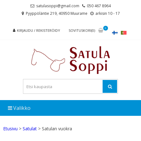
Skip
Skip
satulasoppi@gmail.com
050 467 8964
to
to
Pyyppöläntie 219, 40950 Muurame
arkisin 10 - 17
navigation
content
0
KIRJAUDU / REKISTERÖIDY
SOVITUSKORI(0)
Valikko
Etusivu
>
Satulat
> Satulan vuokra