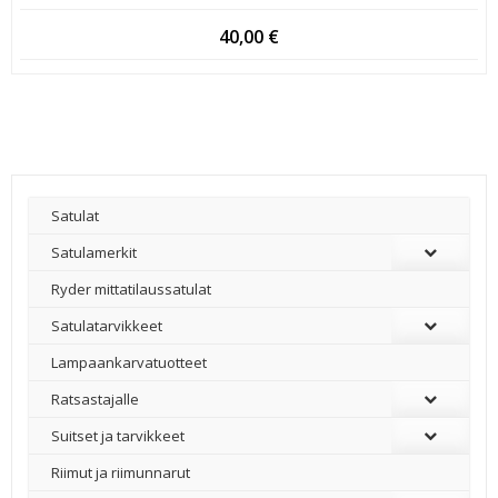
40,00
€
Satulat
Satulamerkit
Ryder mittatilaussatulat
Satulatarvikkeet
–
Lampaankarvatuotteet
Ratsastajalle
Suitset ja tarvikkeet
Riimut ja riimunnarut