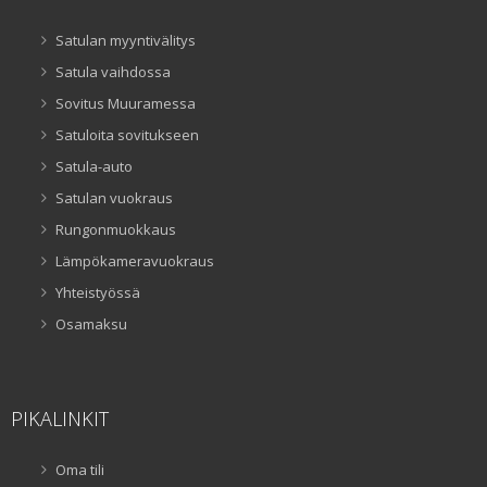
Satulan myyntivälitys
Satula vaihdossa
Sovitus Muuramessa
Satuloita sovitukseen
Satula-auto
Satulan vuokraus
Rungonmuokkaus
Lämpökameravuokraus
Yhteistyössä
Osamaksu
PIKALINKIT
Oma tili