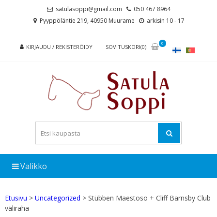
Skip
Skip
satulasoppi@gmail.com
050 467 8964
to
to
Pyyppöläntie 219, 40950 Muurame
arkisin 10 - 17
navigation
content
0
KIRJAUDU / REKISTERÖIDY
SOVITUSKORI(0)
Valikko
Etusivu
>
Uncategorized
> Stübben Maestoso + Cliff Barnsby Club
väliraha