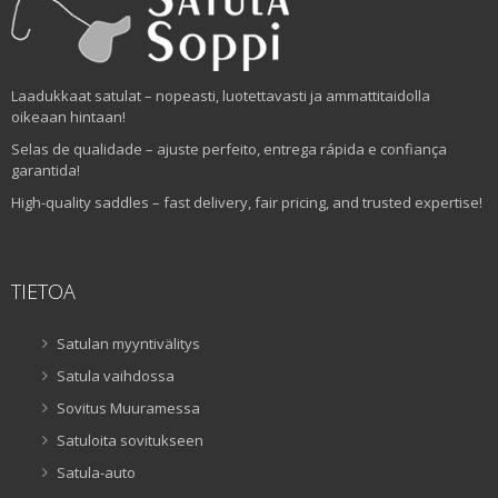
Laadukkaat satulat – nopeasti, luotettavasti ja ammattitaidolla
oikeaan hintaan!
Selas de qualidade – ajuste perfeito, entrega rápida e confiança
garantida!
High-quality saddles – fast delivery, fair pricing, and trusted expertise!
TIETOA
Satulan myyntivälitys
Satula vaihdossa
Sovitus Muuramessa
Satuloita sovitukseen
Satula-auto