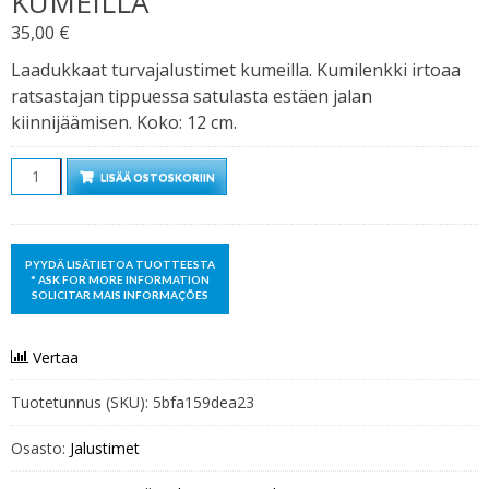
KUMEILLA
35,00
€
Laadukkaat turvajalustimet kumeilla. Kumilenkki irtoaa
ratsastajan tippuessa satulasta estäen jalan
kiinnijäämisen. Koko: 12 cm.
Määrä
LISÄÄ OSTOSKORIIN
Vertaa
Tuotetunnus (SKU):
5bfa159dea23
Osasto:
Jalustimet