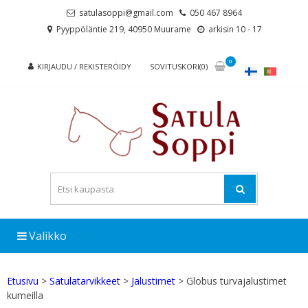
Skip
Skip
satulasoppi@gmail.com
050 467 8964
to
to
Pyyppöläntie 219, 40950 Muurame
arkisin 10 - 17
navigation
content
0
KIRJAUDU / REKISTERÖIDY
SOVITUSKORI(0)
Valikko
Etusivu
>
Satulatarvikkeet
>
Jalustimet
> Globus turvajalustimet
kumeilla