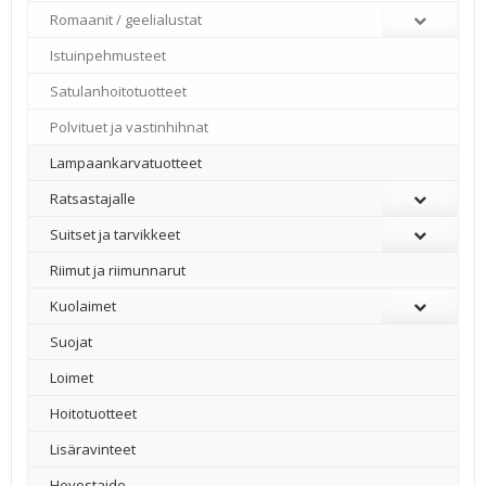
Romaanit / geelialustat
Istuinpehmusteet
Satulanhoitotuotteet
Polvituet ja vastinhihnat
Lampaankarvatuotteet
Ratsastajalle
Suitset ja tarvikkeet
Riimut ja riimunnarut
Kuolaimet
Suojat
Loimet
Hoitotuotteet
Lisäravinteet
Hevostaide