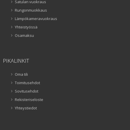
Satulan vuokraus
Rungonmuokkaus
Lämpökameravuokraus
Yhteistyössä
Osamaksu
PIKALINKIT
Oma tili
Toimitusehdot
Sovitusehdot
Rekisteriseloste
Yhteystiedot