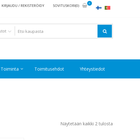
0
KIRJAUDU / REKISTERÖIDY
SOVITUSKORI(0)
Toiminta
Toimitusehdot
Yhteystiedot
Halvin
Näytetään kaikki 2 tulosta
ensin