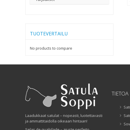
TUOTEVERTAILU
No products to compare
TIETOA
Sat
Laadukkaat satulat – nopeasti, luotettavasti
Sat
ja ammattitaidolla oikeaan hintaan!
Sov
Selas de qualidade – ajuste perfeito,