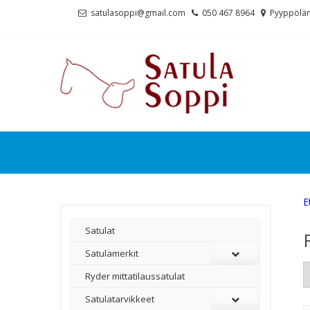
Skip
Skip
satulasoppi@gmail.com
050 467 8964
Pyyppölän
to
to
navigation
content
E
Satulat
Satulamerkit
Ryder mittatilaussatulat
Satulatarvikkeet
–