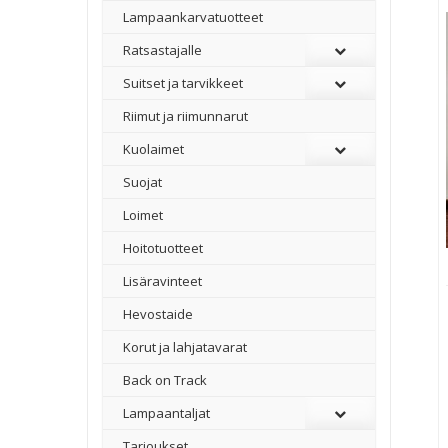
Lampaankarvatuotteet
Ratsastajalle
Suitset ja tarvikkeet
Riimut ja riimunnarut
Kuolaimet
Suojat
Loimet
Hoitotuotteet
Lisäravinteet
Hevostaide
Korut ja lahjatavarat
Back on Track
Lampaantaljat
Tarjoukset