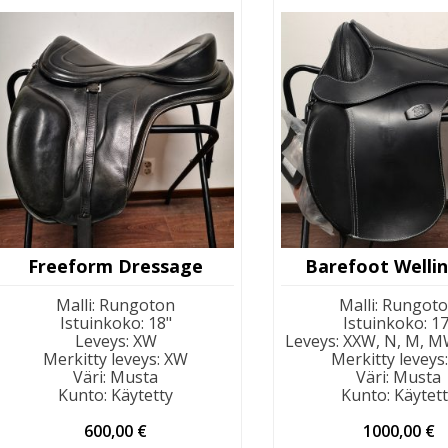
Freeform Dressage
Barefoot Welli
Malli
:
Rungoton
Malli
:
Rungot
Istuinkoko
:
18"
Istuinkoko
:
17
Leveys
:
XW
Leveys
:
XXW, N, M, M
Merkitty leveys
:
XW
Merkitty leveys
Väri
:
Musta
Väri
:
Musta
Kunto
:
Käytetty
Kunto
:
Käytet
600,00
€
1000,00
€