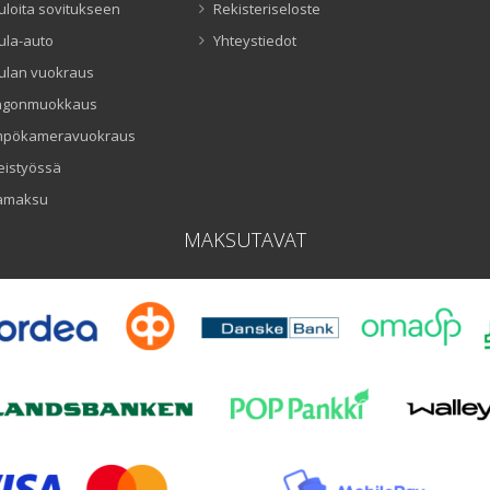
uloita sovitukseen
Rekisteriseloste
ula-auto
Yhteystiedot
ulan vuokraus
ngonmuokkaus
mpökameravuokraus
eistyössä
amaksu
MAKSUTAVAT