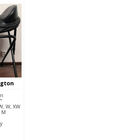
ngton
on
"
W, W, XW
:
M
ty