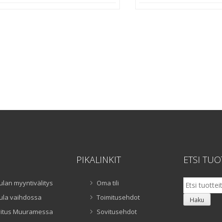
PIKALINKIT
ETSI TUO
Etsi:
ulan myyntivälitys
Oma tili
ula vaihdossa
Toimitusehdot
Haku
itus Muuramessa
Sovitusehdot