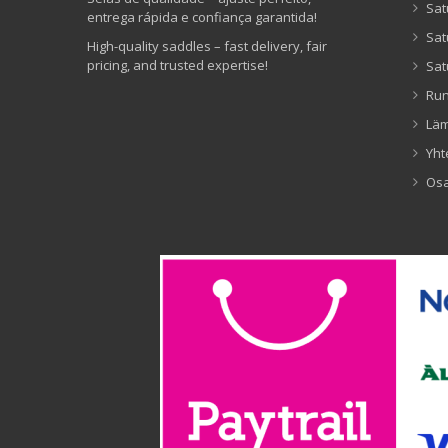
Sat
entrega rápida e confiança garantida!
Sat
High-quality saddles – fast delivery, fair
pricing, and trusted expertise!
Sat
Ru
Lä
Yht
Os