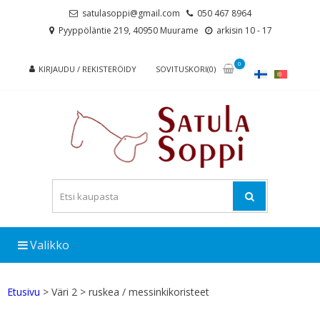
Skip
Skip
satulasoppi@gmail.com
050 467 8964
to
to
Pyyppöläntie 219, 40950 Muurame
arkisin 10 - 17
navigation
content
0
KIRJAUDU / REKISTERÖIDY
SOVITUSKORI(0)
Valikko
Etusivu
> Väri 2 > ruskea / messinkikoristeet