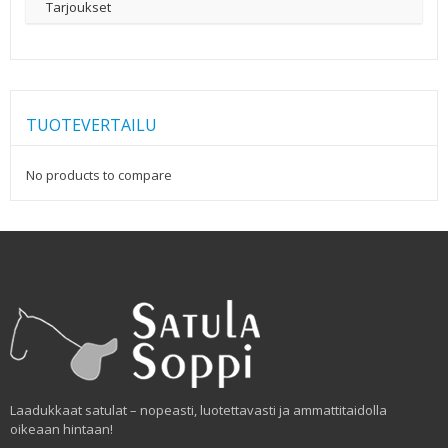
Tarjoukset
TUOTEVERTAILU
No products to compare
Laadukkaat satulat – nopeasti, luotettavasti ja ammattitaidolla
oikeaan hintaan!