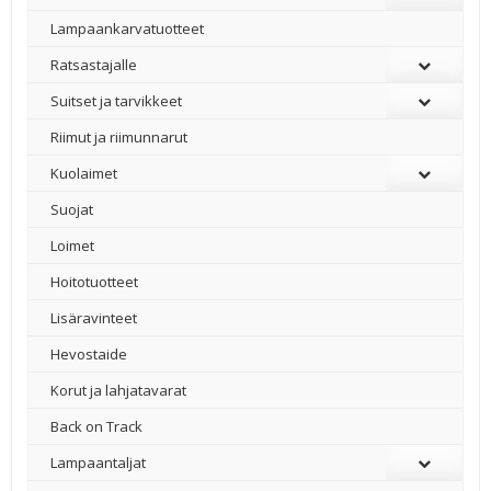
Lampaankarvatuotteet
Ratsastajalle
Suitset ja tarvikkeet
Riimut ja riimunnarut
Kuolaimet
Suojat
Loimet
Hoitotuotteet
Lisäravinteet
Hevostaide
Korut ja lahjatavarat
Back on Track
Lampaantaljat