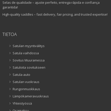
Selas de qualidade – ajuste perfeito, entrega rápida e confiança
garantida!
High-quality saddles – fast delivery, fair pricing, and trusted expertise!
TIETOA
Satulan myyntivälitys
Satula vaihdossa
Sovitus Muuramessa
Satuloita sovitukseen
Satula-auto
Satulan vuokraus
Rungonmuokkaus
Lämpökameravuokraus
Yhteistyössä
Osamaksu