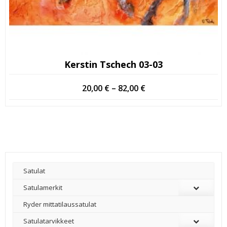
Kerstin Tschech 03-03
Hintaluokka:
20,00
€
–
82,00
€
20,00 €
-
82,00 €
Satulat
Satulamerkit
Ryder mittatilaussatulat
Satulatarvikkeet
–