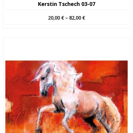
Kerstin Tschech 03-07
Hintaluokka:
20,00
€
–
82,00
€
20,00 €
-
82,00 €