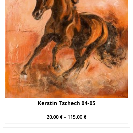
Kerstin Tschech 04-05
Hintaluokka:
20,00
€
–
115,00
€
20,00 €
-