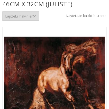
46CM X 32CM (JULISTE)
H
Näytetään kaikki 9 tulosta
e