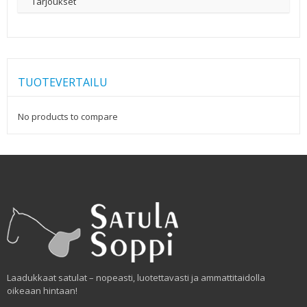
Tarjoukset
TUOTEVERTAILU
No products to compare
Laadukkaat satulat – nopeasti, luotettavasti ja ammattitaidolla
oikeaan hintaan!