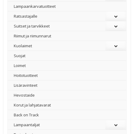
Lampaankarvatuotteet
Ratsastajalle
Suitset ja tarvikkeet
Riimut ja riimunnarut
Kuolaimet
Suojat
Loimet
Hoitotuotteet
Lisäravinteet
Hevostaide
Korut ja lahjatavarat
Back on Track
Lampaantaljat