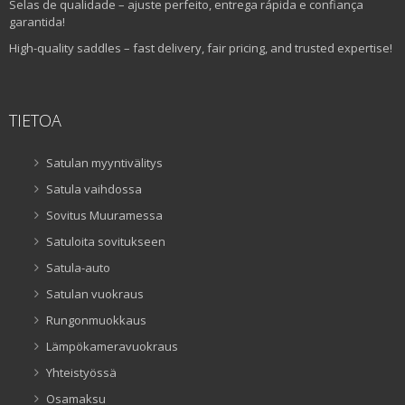
Selas de qualidade – ajuste perfeito, entrega rápida e confiança
garantida!
High-quality saddles – fast delivery, fair pricing, and trusted expertise!
TIETOA
Satulan myyntivälitys
Satula vaihdossa
Sovitus Muuramessa
Satuloita sovitukseen
Satula-auto
Satulan vuokraus
Rungonmuokkaus
Lämpökameravuokraus
Yhteistyössä
Osamaksu