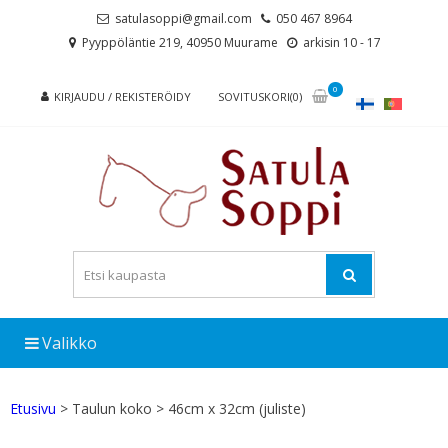
Skip
Skip
satulasoppi@gmail.com
050 467 8964
to
to
Pyyppöläntie 219, 40950 Muurame
arkisin 10 - 17
navigation
content
0
KIRJAUDU / REKISTERÖIDY
SOVITUSKORI(0)
Valikko
Etusivu
> Taulun koko > 46cm x 32cm (juliste)