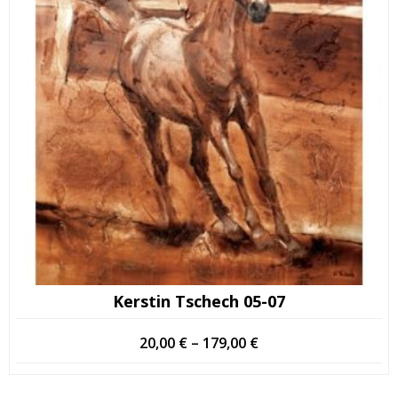
Kerstin Tschech 05-07
Hintaluokka:
20,00
€
–
179,00
€
20,00 €
-