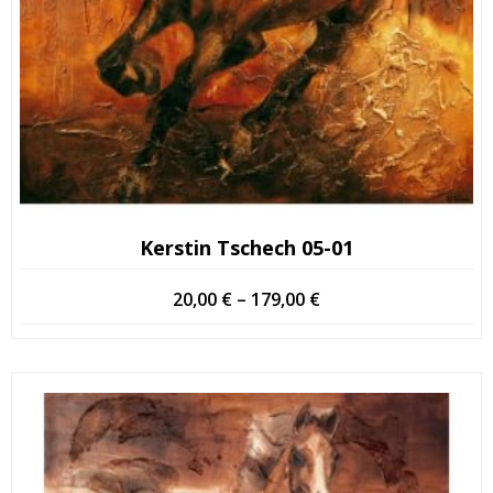
Kerstin Tschech 05-01
Hintaluokka:
20,00
€
–
179,00
€
20,00 €
-
179,00 €