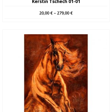
Kerstin Tschech 01-01
Hintaluokka:
20,00
€
–
279,00
€
20,00 €
-
279,00 €