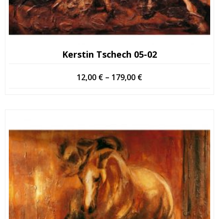
Kerstin Tschech 05-02
Hintaluokka:
12,00
€
–
179,00
€
12,00 €
-
179,00 €