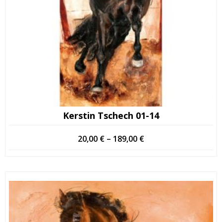
Kerstin Tschech 01-14
Hintaluokka:
20,00
€
–
189,00
€
20,00 €
-
189,00 €