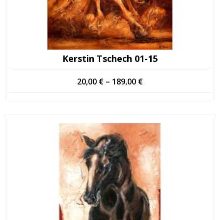
Kerstin Tschech 01-15
Hintaluokka:
20,00
€
–
189,00
€
20,00 €
-
189,00 €