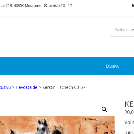
tie 219, 40950 Muurame
arkisin 10 - 17
Etusivu
tusivu
>
Hevostaide
> Kerstin Tschech 03-07
KE
20,
Vali
Juli