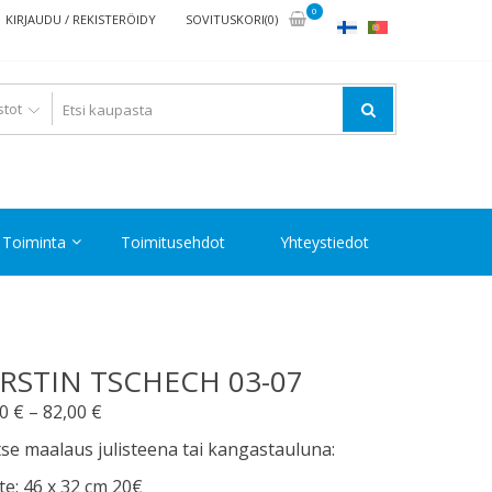
0
KIRJAUDU / REKISTERÖIDY
SOVITUSKORI(0)
Toiminta
Toimitusehdot
Yhteystiedot
RSTIN TSCHECH 03-07
Hintaluokka:
00
€
–
82,00
€
20,00 €
tse maalaus julisteena tai kangastauluna:
-
ste: 46 x 32 cm 20€
82,00 €