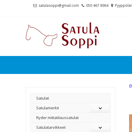
Skip
Skip
satulasoppi@gmail.com
050 467 8964
Pyyppölän
to
to
navigation
content
E
Satulat
Satulamerkit
Ryder mittatilaussatulat
Satulatarvikkeet
–