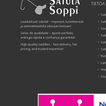
TIETOA
Sat
Laadukkaat satulat – nopeasti, luotettavasti
Sat
ja ammattitaidolla oikeaan hintaan!
Sov
Selas de qualidade – ajuste perfeito,
Sat
entrega rápida e confiança garantida!
Sat
High-quality saddles – fast delivery, fair
pricing, and trusted expertise!
Sat
Ru
Lä
Yht
Os