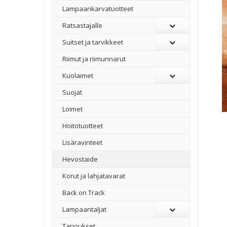
Lampaankarvatuotteet
Ratsastajalle
Suitset ja tarvikkeet
Riimut ja riimunnarut
Kuolaimet
Suojat
Loimet
Hoitotuotteet
Lisäravinteet
Hevostaide
Korut ja lahjatavarat
Back on Track
Lampaantaljat
Tarjoukset