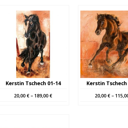
Kerstin Tschech 01-14
Kerstin Tschech
Hintaluokka:
20,00
€
–
189,00
€
20,00
€
–
115,0
20,00 €
-
189,00 €