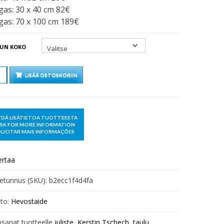
as: 30 x 40 cm 82€
as: 70 x 100 cm 189€
UN KOKO
Ä
LISÄÄ OSTOSKORIIN
ertaa
etunnus (SKU):
b2ecc1f4d4fa
to:
Hevostaide
nsanat tuotteelle
juliste
,
Kerstin Tschech
,
taulu