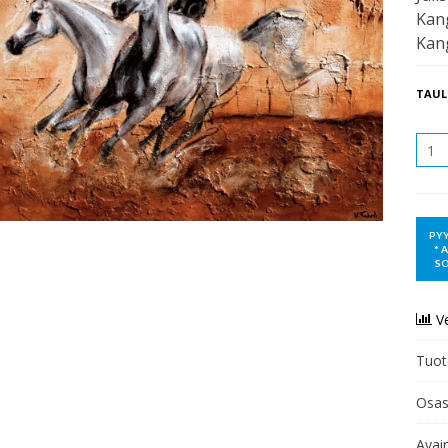
Kang
Kang
TAUL
MÄÄR
V
Tuot
Osas
Avai