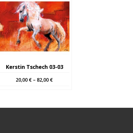
Kerstin Tschech 03-03
Hintaluokka:
20,00
€
–
82,00
€
20,00 €
-
82,00 €