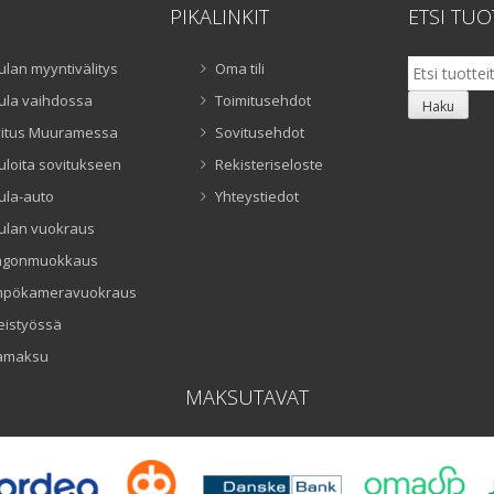
PIKALINKIT
ETSI TUO
Etsi:
ulan myyntivälitys
Oma tili
ula vaihdossa
Toimitusehdot
Haku
itus Muuramessa
Sovitusehdot
uloita sovitukseen
Rekisteriseloste
ula-auto
Yhteystiedot
ulan vuokraus
ngonmuokkaus
mpökameravuokraus
eistyössä
amaksu
MAKSUTAVAT