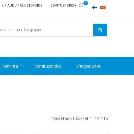
0
KIRJAUDU / REKISTERÖIDY
SOVITUSKORI(0)
Toiminta
Toimitusehdot
Yhteystiedot
Halvin
Näytetään tulokset 1–12 / 16
ensin