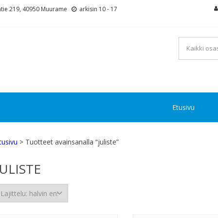
tie 219, 40950 Muurame
arkisin 10 - 17
Etusivu
tusivu
> Tuotteet avainsanalla “juliste”
JULISTE