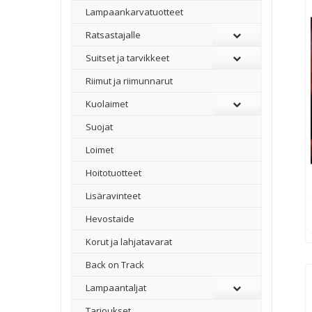
Lampaankarvatuotteet
Ratsastajalle
Suitset ja tarvikkeet
Riimut ja riimunnarut
Kuolaimet
Suojat
Loimet
Hoitotuotteet
Lisäravinteet
Hevostaide
Korut ja lahjatavarat
Back on Track
Lampaantaljat
Tarjoukset