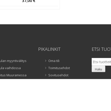
37,00
€
PIKALINKIT
ETSI TUO
Etsi:
ulan myyntivälitys
Oma tili
ula vaihdossa
Toimitusehdot
Haku
itus Muuramessa
Sovitusehdot
uloita sovitukseen
Rekisteriseloste
ula-auto
Yhteystiedot
ulan vuokraus
ngonmuokkaus
mpökameravuokraus