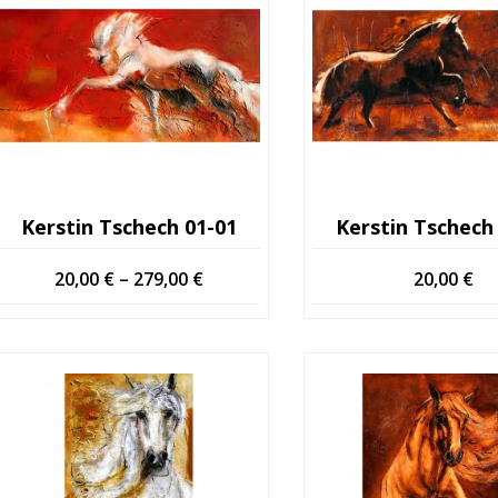
Kerstin Tschech 01-01
Kerstin Tschech
Hintaluokka:
20,00
€
–
279,00
€
20,00
€
20,00 €
-
279,00 €