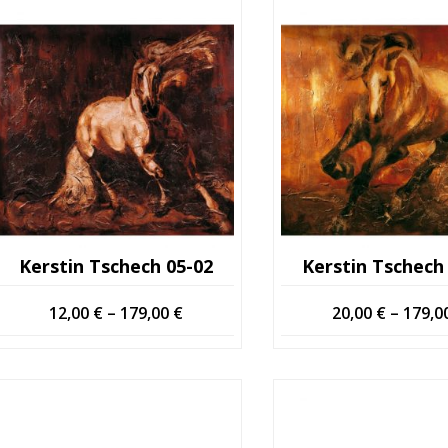
Kerstin Tschech 05-02
Kerstin Tschech
Hintaluokka:
12,00
€
–
179,00
€
20,00
€
–
179,0
12,00 €
-
179,00 €