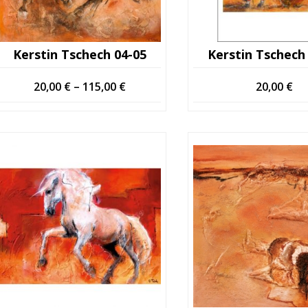
Kerstin Tschech 04-05
Kerstin Tschech
Hintaluokka:
20,00
€
–
115,00
€
20,00
€
20,00 €
-
115,00 €