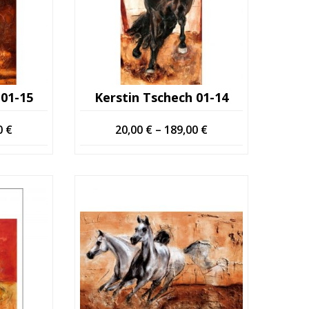
 01-15
Kerstin Tschech 01-14
Hintaluokka:
Hintaluokka:
0
€
20,00
€
–
189,00
€
20,00 €
20,00 €
-
-
189,00 €
189,00 €