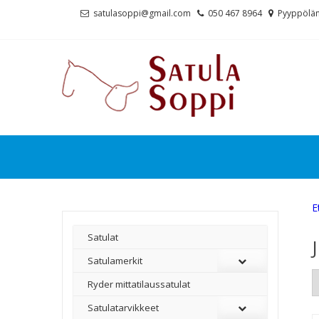
Skip
Skip
satulasoppi@gmail.com
050 467 8964
Pyyppölän
to
to
navigation
content
E
Satulat
Satulamerkit
Ryder mittatilaussatulat
Satulatarvikkeet
–