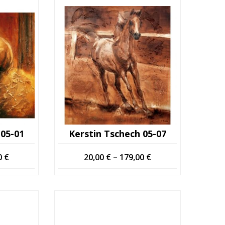
 05-01
Kerstin Tschech 05-07
Hintaluokka:
Hintaluokka:
0
€
20,00
€
–
179,00
€
20,00 €
20,00 €
-
-
179,00 €
179,00 €