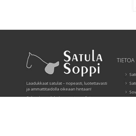
TIETOA
Sat
Laadukkaat satulat – nopeasti, luotettavasti
Sat
ja ammattitaidolla oikeaan hintaan!
Sov
Selas de qualidade – ajuste perfeito,
Sat
entrega rápida e confiança garantida!
Sat
High-quality saddles – fast delivery, fair
pricing, and trusted expertise!
Sat
Ru
Lä