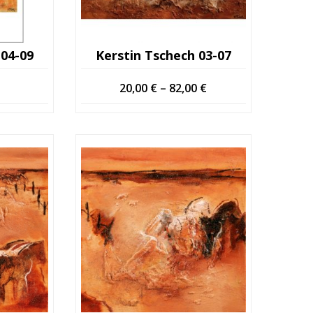
 04-09
Kerstin Tschech 03-07
Hintaluokka:
20,00
€
–
82,00
€
20,00 €
-
82,00 €