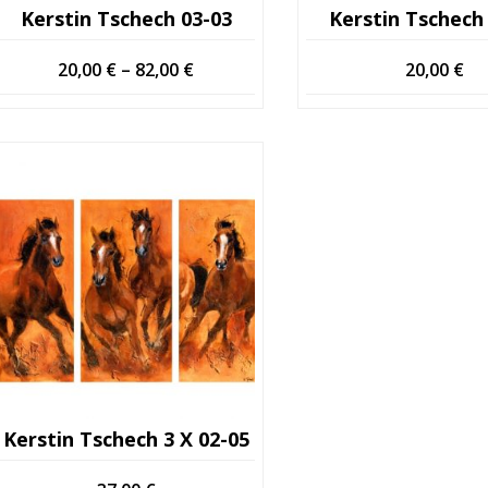
Kerstin Tschech 03-03
Kerstin Tschech
Hintaluokka:
20,00
€
–
82,00
€
20,00
€
20,00 €
-
82,00 €
Kerstin Tschech 3 X 02-05