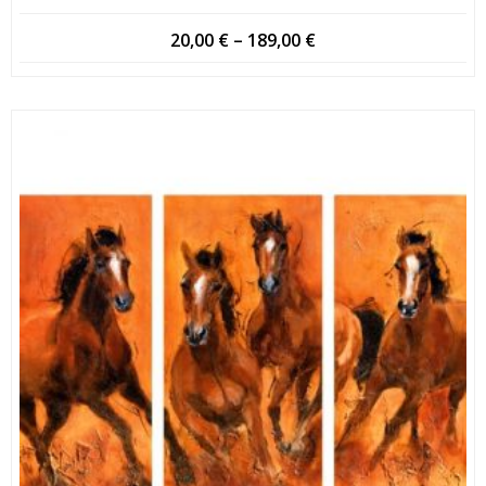
Hintaluokka:
20,00
€
–
189,00
€
20,00 €
-
189,00 €