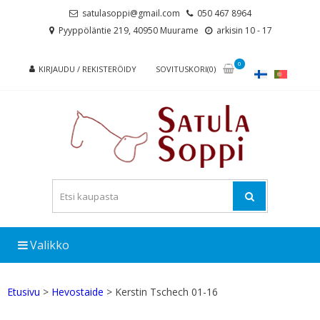
Skip
Skip
satulasoppi@gmail.com
050 467 8964
to
to
Pyyppöläntie 219, 40950 Muurame
arkisin 10 - 17
navigation
content
0
KIRJAUDU / REKISTERÖIDY
SOVITUSKORI(0)
Valikko
Etusivu
>
Hevostaide
> Kerstin Tschech 01-16