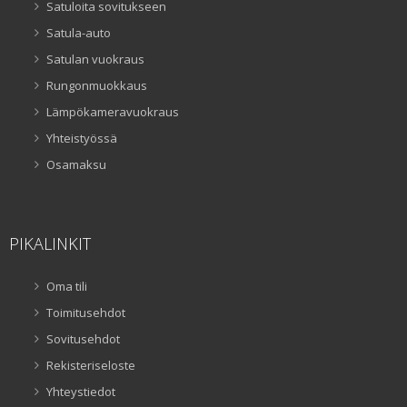
Satuloita sovitukseen
Satula-auto
Satulan vuokraus
Rungonmuokkaus
Lämpökameravuokraus
Yhteistyössä
Osamaksu
PIKALINKIT
Oma tili
Toimitusehdot
Sovitusehdot
Rekisteriseloste
Yhteystiedot