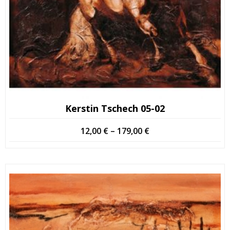
Kerstin Tschech 05-02
Hintaluokka:
12,00
€
–
179,00
€
12,00 €
-
179,00 €