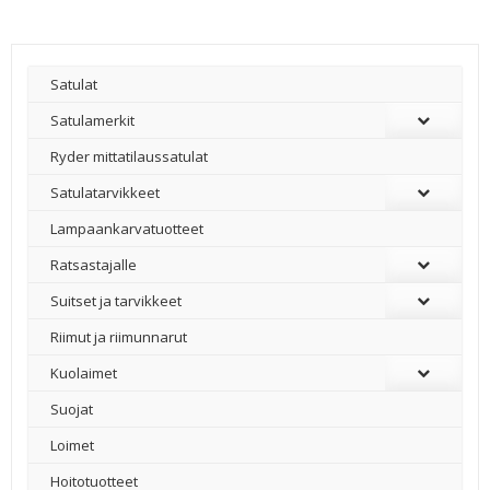
Satulat
Satulamerkit
Ryder mittatilaussatulat
Satulatarvikkeet
–
Lampaankarvatuotteet
Ratsastajalle
Suitset ja tarvikkeet
Riimut ja riimunnarut
Kuolaimet
Suojat
Loimet
Hoitotuotteet