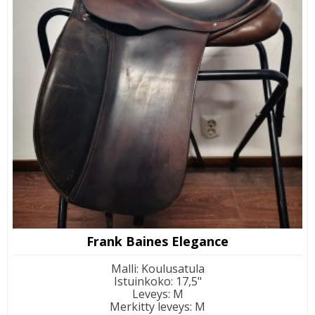
Frank Baines Elegance
Malli
:
Koulusatula
Istuinkoko
:
17,5"
Leveys
:
M
Merkitty leveys
:
M