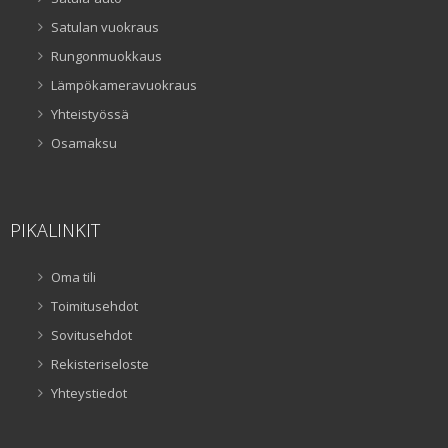
Satulan vuokraus
Rungonmuokkaus
Lämpökameravuokraus
Yhteistyössä
Osamaksu
PIKALINKIT
Oma tili
Toimitusehdot
Sovitusehdot
Rekisteriseloste
Yhteystiedot