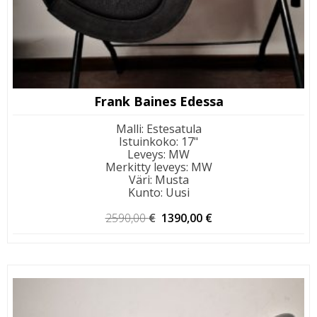
Frank Baines Edessa
Malli
:
Estesatula
Istuinkoko
:
17"
Leveys
:
MW
Merkitty leveys
:
MW
Väri
:
Musta
Kunto
:
Uusi
Alkuperäinen
Nykyinen
2590,00
€
1390,00
€
hinta
hinta
oli:
on:
2590,00 €.
1390,00 €.