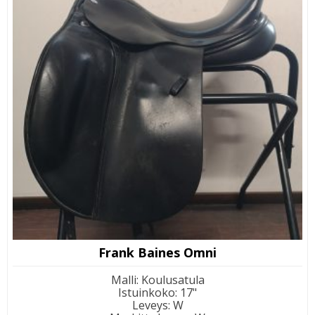
Frank Baines Omni
Malli
:
Koulusatula
Istuinkoko
:
17"
Leveys
:
W