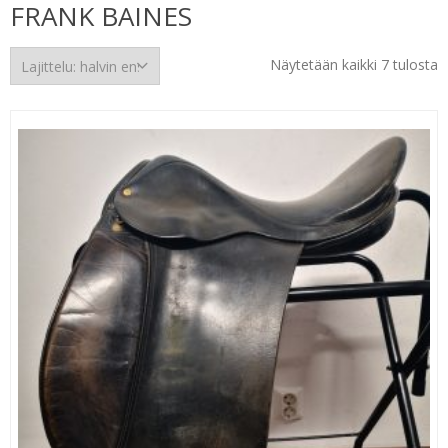
FRANK BAINES
H
Näytetään kaikki 7 tulosta
e