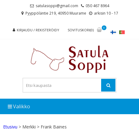
Skip
Skip
satulasoppi@gmail.com
050 467 8964
to
to
Pyyppöläntie 219, 40950 Muurame
arkisin 10 - 17
navigation
content
0
KIRJAUDU / REKISTERÖIDY
SOVITUSKORI(0)
Valikko
Etusivu
> Merkki > Frank Baines