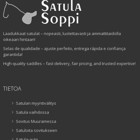
Laadukkaat satulat – nopeasti, luotettavasti ja ammattitaidolla
oikeaan hintaan!
Selas de qualidade – ajuste perfeito, entrega rápida e confiança
garantida!
High-quality saddles – fast delivery, fair pricing, and trusted expertise!
TIETOA
Satulan myyntivälitys
Satula vaihdossa
Sovitus Muuramessa
Satuloita sovitukseen
Satula-auto