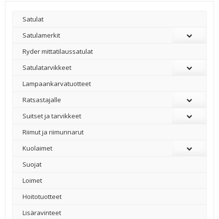
Satulat
Satulamerkit
Ryder mittatilaussatulat
Satulatarvikkeet
–
Lampaankarvatuotteet
Ratsastajalle
Suitset ja tarvikkeet
Riimut ja riimunnarut
Kuolaimet
Suojat
Loimet
Hoitotuotteet
Lisäravinteet