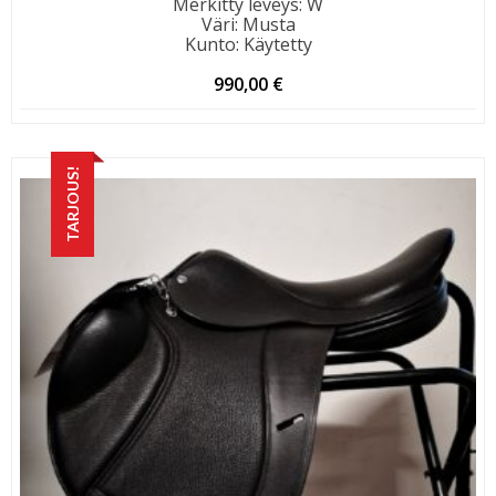
Merkitty leveys
:
W
Väri
:
Musta
Kunto
:
Käytetty
990,00
€
TARJOUS!