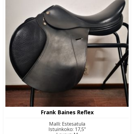
Frank Baines Reflex
Malli
:
Estesatula
Istuinkoko
:
17,5"