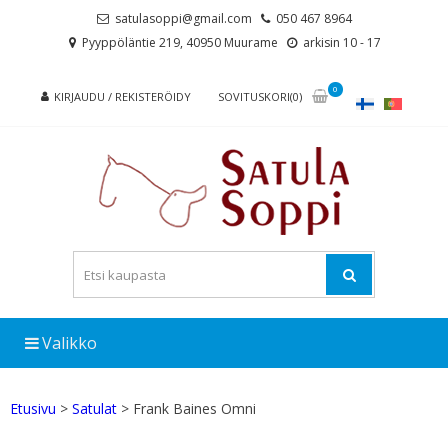
Skip
Skip
satulasoppi@gmail.com
050 467 8964
to
to
Pyyppöläntie 219, 40950 Muurame
arkisin 10 - 17
navigation
content
0
KIRJAUDU / REKISTERÖIDY
SOVITUSKORI(0)
Valikko
Etusivu
>
Satulat
> Frank Baines Omni