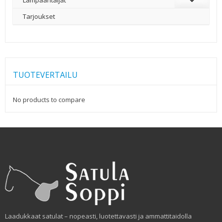
Tarjoukset
TUOTEVERTAILU
No products to compare
Laadukkaat satulat – nopeasti, luotettavasti ja ammattitaidolla