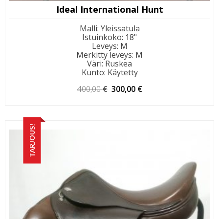
Ideal International Hunt
Malli
:
Yleissatula
Istuinkoko
:
18"
Leveys
:
M
Merkitty leveys
:
M
Väri
:
Ruskea
Kunto
:
Käytetty
Alkuperäinen
Nykyinen
400,00
€
300,00
€
hinta
hinta
oli:
on:
400,00 €.
300,00 €.
TARJOUS!