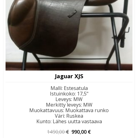
Jaguar XJS
Malli
:
Estesatula
Istuinkoko
:
17,5"
Leveys
:
MW
Merkitty leveys
:
MW
Muokattavuus
:
Muokattava runko
Väri
:
Ruskea
Kunto
:
Lähes uutta vastaava
Alkuperäinen
Nykyinen
1490,00
€
990,00
€
hinta
hinta