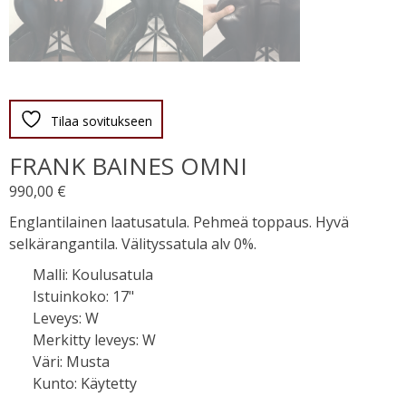
Tilaa sovitukseen
FRANK BAINES OMNI
990,00
€
Englantilainen laatusatula. Pehmeä toppaus. Hyvä
selkärangantila. Välityssatula alv 0%.
Malli
:
Koulusatula
Istuinkoko
:
17"
Leveys
:
W
Merkitty leveys
:
W
Väri
:
Musta
Kunto
:
Käytetty