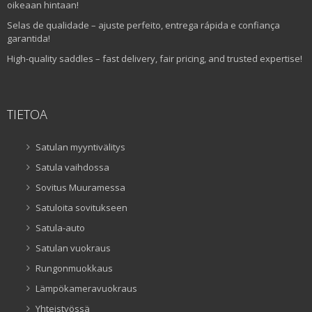
oikeaan hintaan!
Selas de qualidade – ajuste perfeito, entrega rápida e confiança
garantida!
High-quality saddles – fast delivery, fair pricing, and trusted expertise!
TIETOA
Satulan myyntivälitys
Satula vaihdossa
Sovitus Muuramessa
Satuloita sovitukseen
Satula-auto
Satulan vuokraus
Rungonmuokkaus
Lämpökameravuokraus
Yhteistyössä