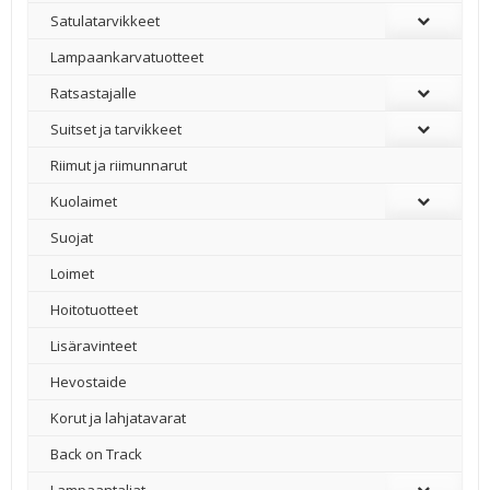
Satulatarvikkeet
–
Lampaankarvatuotteet
Ratsastajalle
Suitset ja tarvikkeet
Riimut ja riimunnarut
Kuolaimet
Suojat
Loimet
Hoitotuotteet
Lisäravinteet
Hevostaide
Korut ja lahjatavarat
Back on Track
Lampaantaljat