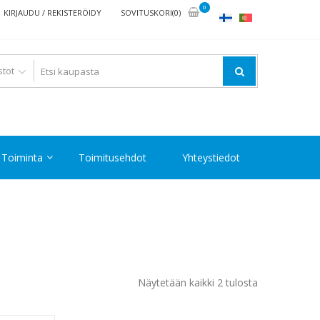
0
KIRJAUDU / REKISTERÖIDY
SOVITUSKORI(0)
Toiminta
Toimitusehdot
Yhteystiedot
Halvin
Näytetään kaikki 2 tulosta
ensin