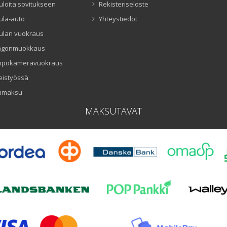
uloita sovitukseen
Rekisteriseloste
ula-auto
Yhteystiedot
ulan vuokraus
ngonmuokkaus
mpökameravuokraus
eistyössä
amaksu
MAKSUTAVAT