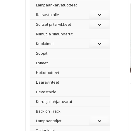
Lampaankarvatuotteet
Ratsastajalle
Suitset ja tarvikkeet
Riimut ja riimunnarut
Kuolaimet
Suojat
Loimet
Hoitotuotteet
Lisäravinteet
Hevostaide
Korut ja lahjatavarat
Back on Track
Lampaantaljat
Tarjoukset