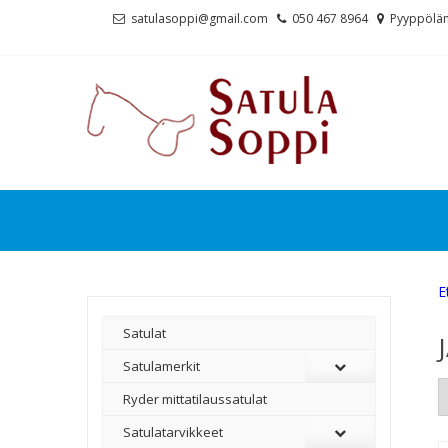
Skip
Skip
satulasoppi@gmail.com
050 467 8964
Pyyppölän
to
to
navigation
content
E
Satulat
Satulamerkit
Ryder mittatilaussatulat
Satulatarvikkeet
–