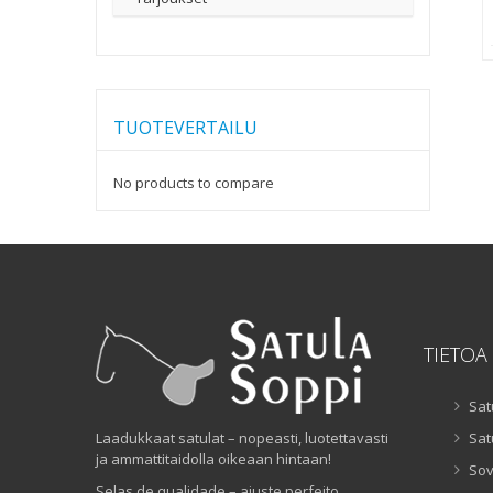
TUOTEVERTAILU
No products to compare
TIETOA
Sat
Laadukkaat satulat – nopeasti, luotettavasti
Sat
ja ammattitaidolla oikeaan hintaan!
Sov
Selas de qualidade – ajuste perfeito,