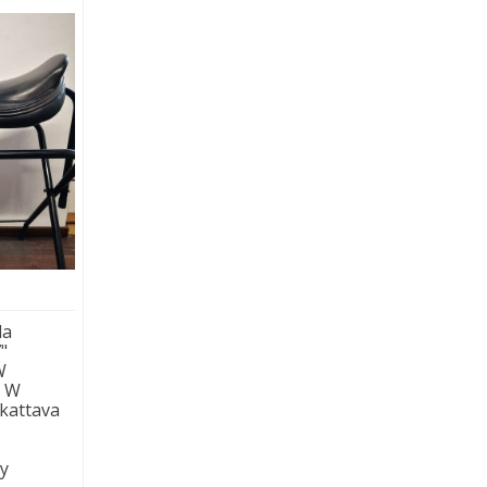
la
"
W
:
W
kattava
ty