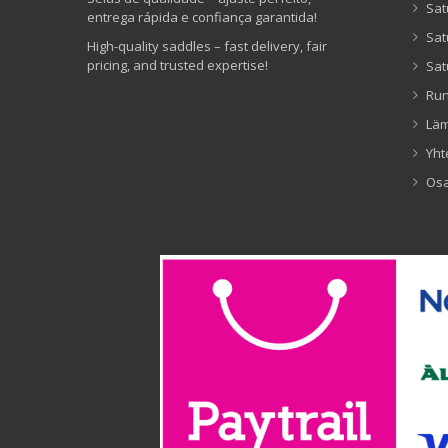
Sat
entrega rápida e confiança garantida!
Sat
High-quality saddles – fast delivery, fair
pricing, and trusted expertise!
Sat
Ru
Lä
Yht
Os