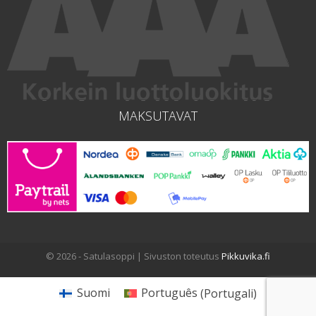
MAKSUTAVAT
© 2026 - Satulasoppi | Sivuston toteutus
Pikkuvika.fi
Suomi
Português
(
Portugali
)