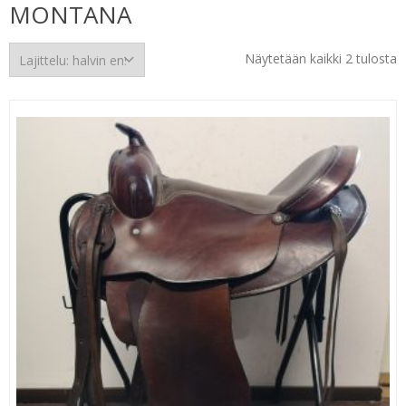
MONTANA
H
Näytetään kaikki 2 tulosta
e