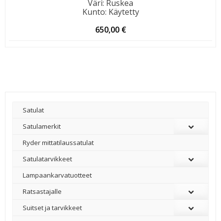
Väri
:
Ruskea
Kunto
:
Käytetty
650,00
€
Satulat
Satulamerkit
Ryder mittatilaussatulat
Satulatarvikkeet
–
Lampaankarvatuotteet
Ratsastajalle
Suitset ja tarvikkeet