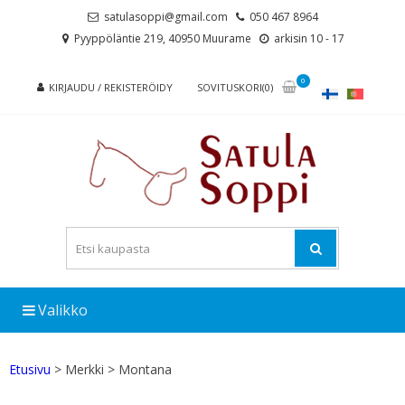
Skip
Skip
satulasoppi@gmail.com
050 467 8964
to
to
Pyyppöläntie 219, 40950 Muurame
arkisin 10 - 17
navigation
content
0
KIRJAUDU / REKISTERÖIDY
SOVITUSKORI(0)
Valikko
Etusivu
> Merkki > Montana