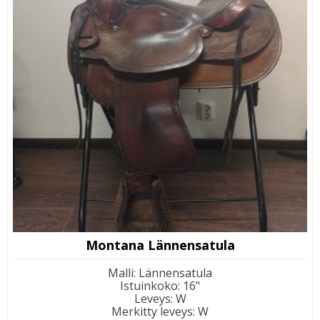
Montana Lännensatula
Malli
:
Lännensatula
Istuinkoko
:
16"
Leveys
:
W
Merkitty leveys
:
W