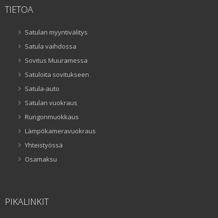
TIETOA
Satulan myyntivälitys
Satula vaihdossa
Sovitus Muuramessa
Satuloita sovitukseen
Satula-auto
Satulan vuokraus
Rungonmuokkaus
Lämpökameravuokraus
Yhteistyössä
Osamaksu
PIKALINKIT