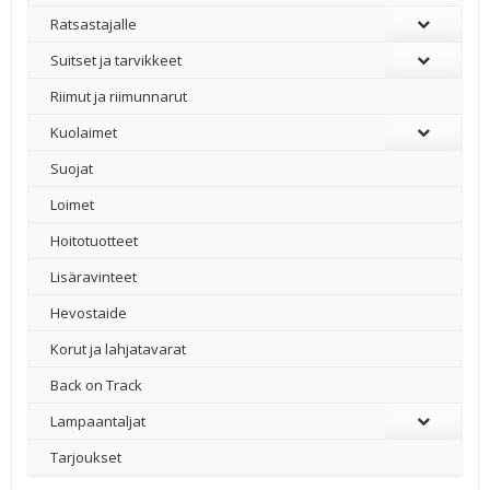
Ratsastajalle
Suitset ja tarvikkeet
Riimut ja riimunnarut
Kuolaimet
Suojat
Loimet
Hoitotuotteet
Lisäravinteet
Hevostaide
Korut ja lahjatavarat
Back on Track
Lampaantaljat
Tarjoukset