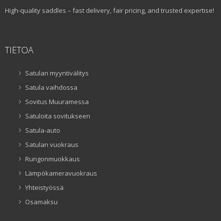
High-quality saddles – fast delivery, fair pricing, and trusted expertise!
TIETOA
Satulan myyntivälitys
Satula vaihdossa
Sovitus Muuramessa
Satuloita sovitukseen
Satula-auto
Satulan vuokraus
Rungonmuokkaus
Lämpökameravuokraus
Yhteistyössä
Osamaksu