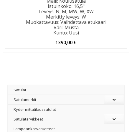
Malli
:
Koulusatula
Istuinkoko
:
16,5"
Leveys
:
N, M, MW, W, XW
Merkitty leveys
:
W
Muokattavuus
:
Vaihdettava etukaari
Väri
:
Musta
Kunto
:
Uusi
1390,00
€
Satulat
Satulamerkit
Ryder mittatilaussatulat
Satulatarvikkeet
–
Lampaankarvatuotteet