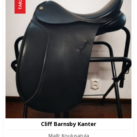
Cliff Barnsby Kanter
Malli
:
Koulusatula