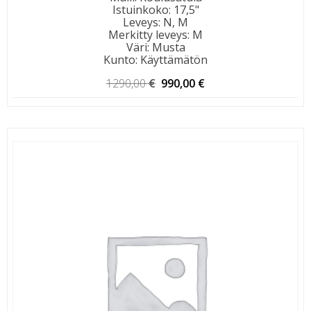
Istuinkoko
:
17,5"
Leveys
:
N, M
Merkitty leveys
:
M
Väri
:
Musta
Kunto
:
Käyttämätön
Alkuperäinen
Nykyinen
1290,00
€
990,00
€
hinta
hinta
oli:
on:
1290,00 €.
990,00 €.