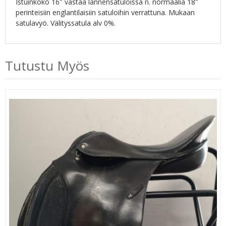
Istuinkoko 16″ vastaa lännensatuloissa n. normaalia 18″
perinteisiin englantilaisiin satuloihin verrattuna. Mukaan
satulavyö. Välityssatula alv 0%.
Tutustu Myös