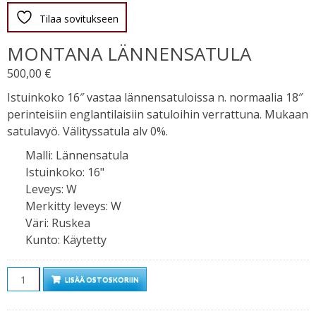
Tilaa sovitukseen
MONTANA LÄNNENSATULA
500,00
€
Istuinkoko 16″ vastaa lännensatuloissa n. normaalia 18″
perinteisiin englantilaisiin satuloihin verrattuna. Mukaan
satulavyö. Välityssatula alv 0%.
Malli
:
Lännensatula
Istuinkoko
:
16"
Leveys
:
W
Merkitty leveys
:
W
Väri
:
Ruskea
Kunto
:
Käytetty
Määrä
LISÄÄ OSTOSKORIIN