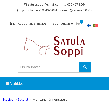
Skip
Skip
satulasoppi@gmail.com
050 467 8964
to
to
Pyyppöläntie 219, 40950 Muurame
arkisin 10 - 17
navigation
content
0
KIRJAUDU / REKISTERÖIDY
SOVITUSKORI(0)
Valikko
Etusivu
>
Satulat
> Montana lännensatula