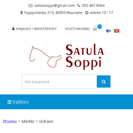
Skip
Skip
satulasoppi@gmail.com
050 467 8964
to
to
Pyyppöläntie 219, 40950 Muurame
arkisin 10 - 17
navigation
content
0
KIRJAUDU / REKISTERÖIDY
SOVITUSKORI(0)
Valikko
Etusivu
> Merkki > Voltaire