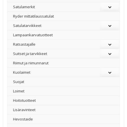
Satulamerkit
Ryder mittatilaussatulat
Satulatarvikkeet
–
Lampaankarvatuotteet
Ratsastajalle
Suitset ja tarvikkeet
Riimut ja riimunnarut
Kuolaimet
Suojat
Loimet
Hoitotuotteet
Lisäravinteet
Hevostaide