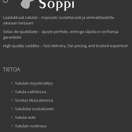
Laadukkaat satulat – nopeasti, luotettavasti ja ammattitaidolla
oikeaan hintaan!
Selas de qualidade – ajuste perfeito, entrega rápida e confiança
garantida!
High-quality saddles – fast delivery, fair pricing, and trusted expertise!
TIETOA
Satulan myyntivälitys
Satula vaihdossa
Sovitus Muuramessa
Satuloita sovitukseen
Satula-auto
Satulan vuokraus