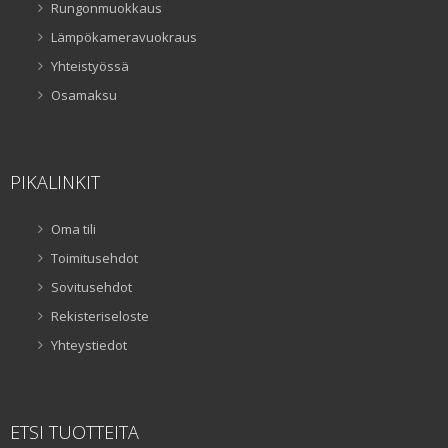
Rungonmuokkaus
Lämpökameravuokraus
Yhteistyössä
Osamaksu
PIKALINKIT
Oma tili
Toimitusehdot
Sovitusehdot
Rekisteriseloste
Yhteystiedot
ETSI TUOTTEITA