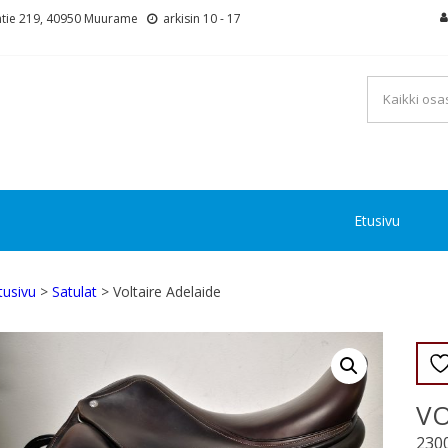
tie 219, 40950 Muurame
arkisin 10 - 17
Etusivu
tusivu
>
Satulat
> Voltaire Adelaide
VO
230