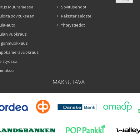
itus Muuramessa
Sovitusehdot
uloita sovitukseen
Rekisteriseloste
ula-auto
Yhteystiedot
ulan vuokraus
ngonmuokkaus
mpökameravuokraus
eistyössä
amaksu
MAKSUTAVAT