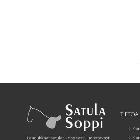
TIETOA
Sat
Laadukkaat satulat – nopeasti, luotettavasti
Sat