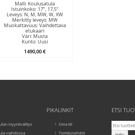
Malli
:
Koulusatula
Istuinkoko
:
17", 17,5"
Leveys
:
N, M, MW, W, XW
Merkitty leveys
:
MW
Muokattavuus
:
Vaihdettava
etukaari
Väri
:
Musta
Kunto
:
Uusi
1490,00
€
PIKALINKIT
ETSI TUO
Etsi:
ulan myyntivälitys
Oma tili
ula vaihdossa
Toimitusehdot
Haku