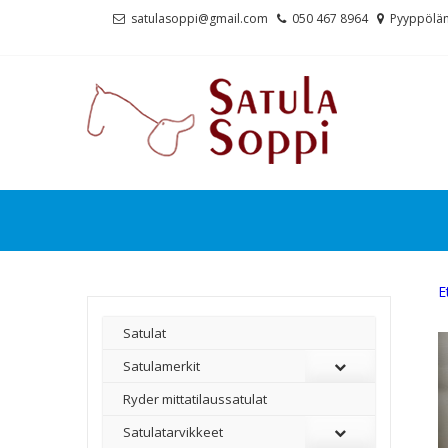
Skip
Skip
satulasoppi@gmail.com
050 467 8964
Pyyppölän
to
to
navigation
content
E
Satulat
Satulamerkit
Ryder mittatilaussatulat
Satulatarvikkeet
–