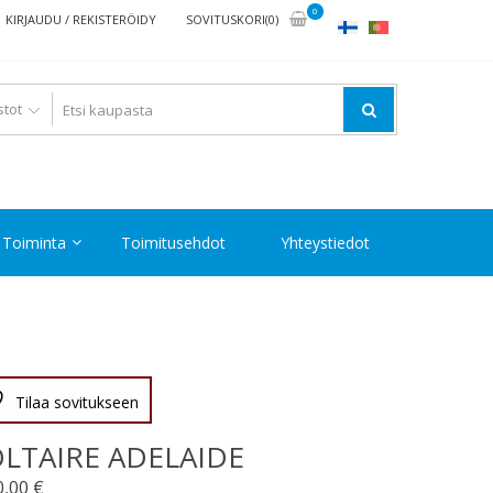
0
KIRJAUDU / REKISTERÖIDY
SOVITUSKORI(0)
Toiminta
Toimitusehdot
Yhteystiedot
Tilaa sovitukseen
LTAIRE ADELAIDE
0,00
€