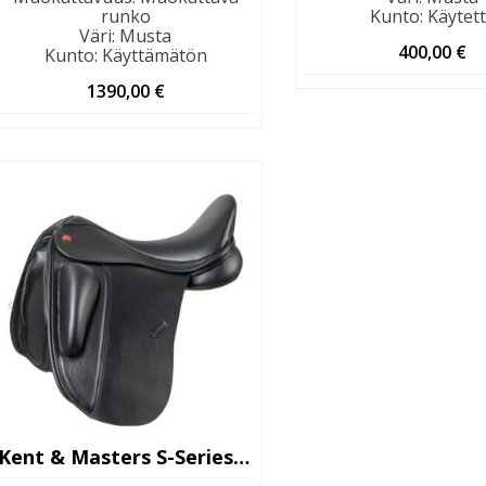
runko
Kunto
:
Käytet
Väri
:
Musta
400,00
€
Kunto
:
Käyttämätön
1390,00
€
Kent & Masters S-Series Surface Block