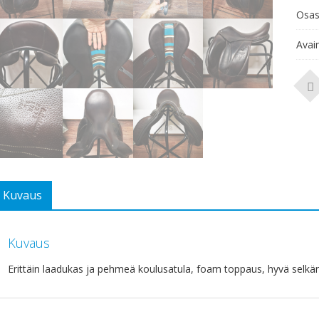
Osas
Avai
Kuvaus
Kuvaus
Erittäin laadukas ja pehmeä koulusatula, foam toppaus, hyvä selkära