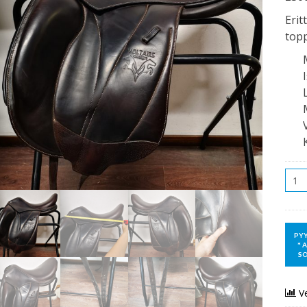
Erit
topp
Mää
V