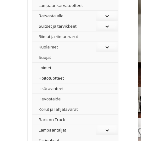
Lampaankarvatuotteet
Ratsastajalle
Suitset ja tarvikkeet
Riimut ja riimunnarut
Kuolaimet
Suojat
Loimet
Hoitotuotteet
Lisäravinteet
Hevostaide
Korut ja lahjatavarat
Back on Track
Lampaantaljat
Tarjoukset