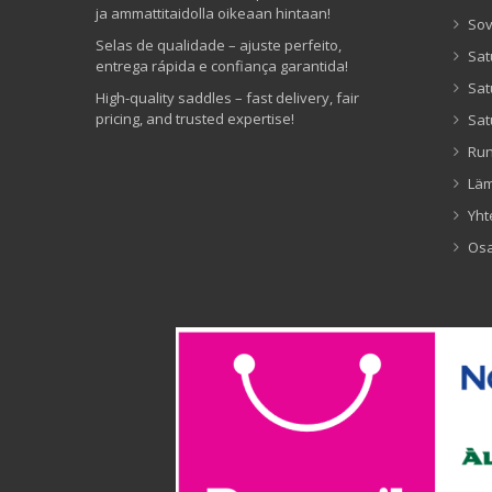
ja ammattitaidolla oikeaan hintaan!
Sov
Selas de qualidade – ajuste perfeito,
Sat
entrega rápida e confiança garantida!
Sat
High-quality saddles – fast delivery, fair
pricing, and trusted expertise!
Sat
Ru
Lä
Yht
Os