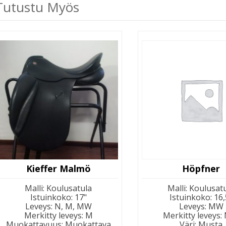
Tutustu Myös
Kieffer Malmö
Höpfner
Malli
:
Koulusatula
Malli
:
Koulusat
Istuinkoko
:
17"
Istuinkoko
:
16,
Leveys
:
N, M, MW
Leveys
:
MW
Merkitty leveys
:
M
Merkitty leveys
:
Muokattavuus
:
Muokattava
Väri
:
Musta