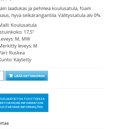
täin laadukas ja pehmeä koulusatula, foam
aus, hyvä selkärangantila. Välityssatula alv 0%.
Malli
:
Koulusatula
Istuinkoko
:
17,5"
Leveys
:
M, MW
Merkitty leveys
:
M
Väri
:
Ruskea
Kunto
:
Käytetty
rä
LISÄÄ OSTOSKORIIN
ertaa