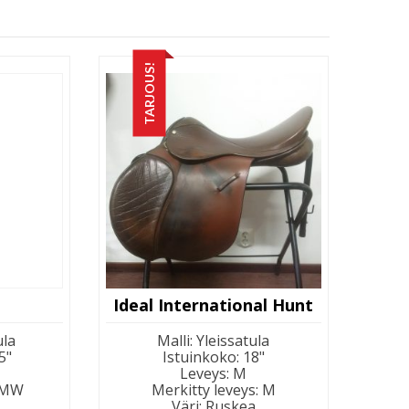
TARJOUS!
Ideal International Hunt
ula
Malli
:
Yleissatula
5"
Istuinkoko
:
18"
Leveys
:
M
MW
Merkitty leveys
:
M
Väri
:
Ruskea