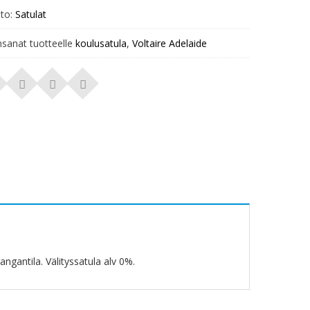
to:
Satulat
nsanat tuotteelle
koulusatula
,
Voltaire Adelaide
ngantila. Välityssatula alv 0%.