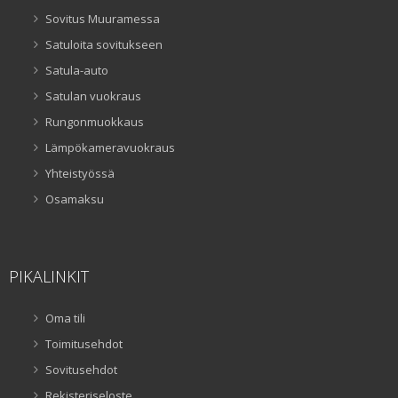
Sovitus Muuramessa
Satuloita sovitukseen
Satula-auto
Satulan vuokraus
Rungonmuokkaus
Lämpökameravuokraus
Yhteistyössä
Osamaksu
PIKALINKIT
Oma tili
Toimitusehdot
Sovitusehdot
Rekisteriseloste