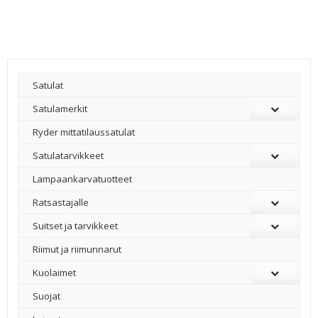
Satulat
Satulamerkit
Ryder mittatilaussatulat
Satulatarvikkeet
–
Lampaankarvatuotteet
Ratsastajalle
Suitset ja tarvikkeet
Riimut ja riimunnarut
Kuolaimet
Suojat