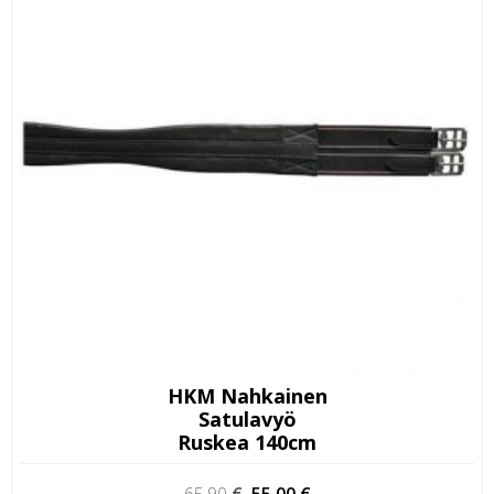
HKM Nahkainen
Satulavyö
Ruskea 140cm
Alkuperäinen
Nykyinen