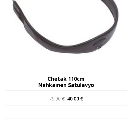
Chetak 110cm
Nahkainen Satulavyö
Alkuperäinen
Nykyinen
79,90
€
40,00
€
hinta
hinta
oli:
on:
79,90 €.
40,00 €.