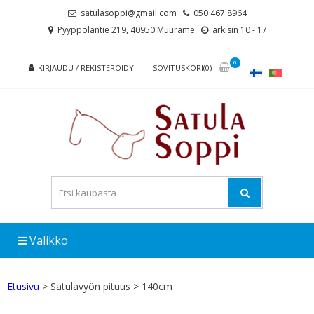
Skip
Skip
satulasoppi@gmail.com
050 467 8964
to
to
Pyyppöläntie 219, 40950 Muurame
arkisin 10 - 17
navigation
content
0
KIRJAUDU / REKISTERÖIDY
SOVITUSKORI(0)
Valikko
Etusivu
> Satulavyön pituus > 140cm