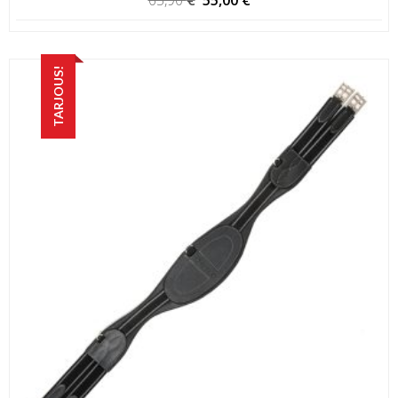
65,90
€
55,00
€
hinta
hinta
oli:
on:
65,90 €.
55,00 €.
TARJOUS!