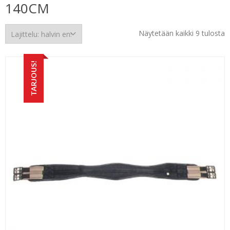
140CM
H
Näytetään kaikki 9 tulosta
e
TARJOUS!