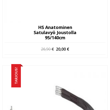
HS Anatominen
Satulavyö Joustolla
95/140cm
Alkuperäinen
Nykyinen
26,90
€
20,00
€
hinta
hinta
oli:
on:
26,90 €.
20,00 €.
TARJOUS!