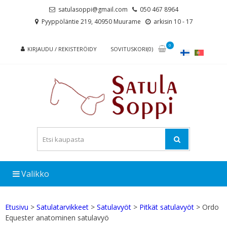
Skip
Skip
satulasoppi@gmail.com
050 467 8964
to
to
Pyyppöläntie 219, 40950 Muurame
arkisin 10 - 17
navigation
content
0
KIRJAUDU / REKISTERÖIDY
SOVITUSKORI(0)
Valikko
Etusivu
>
Satulatarvikkeet
>
Satulavyöt
>
Pitkät satulavyöt
> Ordo
Equester anatominen satulavyö