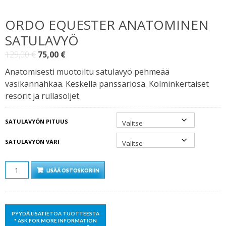
ORDO EQUESTER ANATOMINEN
SATULAVYÖ
Alkuperäinen
Nykyinen
129,00
€
75,00
€
hinta
hinta
Anatomisesti muotoiltu satulavyö pehmeää
oli:
on:
vasikannahkaa. Keskellä panssariosa. Kolminkertaiset
129,00 €.
75,00 €.
resorit ja rullasoljet.
SATULAVYÖN PITUUS
SATULAVYÖN VÄRI
MÄÄRÄ
LISÄÄ OSTOSKORIIN