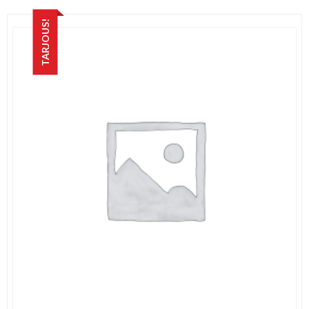
26,90 €.
20,00 €.
TARJOUS!