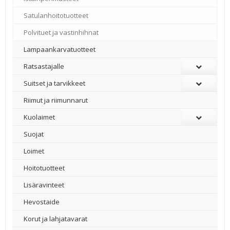
Satulanhoitotuotteet
Polvituet ja vastinhihnat
Lampaankarvatuotteet
Ratsastajalle
Suitset ja tarvikkeet
Riimut ja riimunnarut
Kuolaimet
Suojat
Loimet
Hoitotuotteet
Lisäravinteet
Hevostaide
Korut ja lahjatavarat