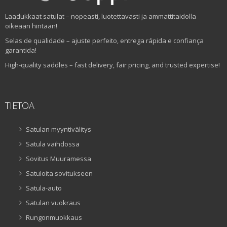
Laadukkaat satulat – nopeasti, luotettavasti ja ammattitaidolla
oikeaan hintaan!
Selas de qualidade – ajuste perfeito, entrega rápida e confiança
garantida!
High-quality saddles – fast delivery, fair pricing, and trusted expertise!
TIETOA
Satulan myyntivälitys
Satula vaihdossa
Sovitus Muuramessa
Satuloita sovitukseen
Satula-auto
Satulan vuokraus
Rungonmuokkaus