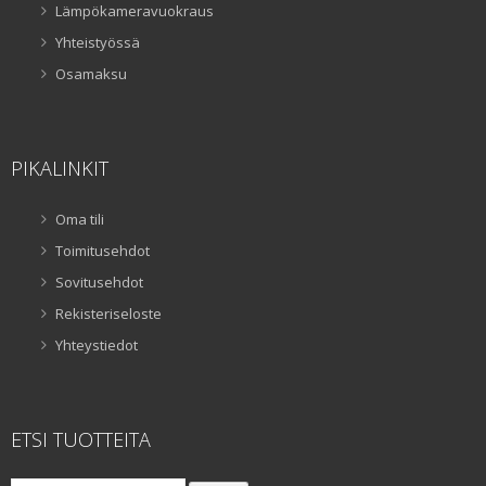
Lämpökameravuokraus
Yhteistyössä
Osamaksu
PIKALINKIT
Oma tili
Toimitusehdot
Sovitusehdot
Rekisteriseloste
Yhteystiedot
ETSI TUOTTEITA