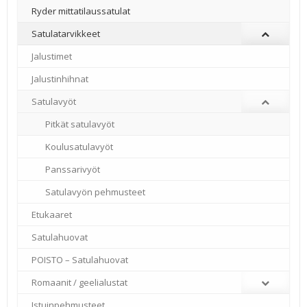
Ryder mittatilaussatulat
Satulatarvikkeet
–
Jalustimet
Jalustinhihnat
Satulavyöt
Pitkät satulavyöt
Koulusatulavyöt
Panssarivyöt
Satulavyön pehmusteet
Etukaaret
Satulahuovat
POISTO – Satulahuovat
Romaanit / geelialustat
Istuinpehmusteet