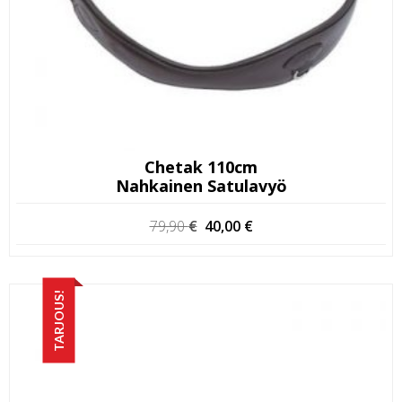
Chetak 110cm
Nahkainen Satulavyö
Alkuperäinen
Nykyinen
79,90
€
40,00
€
hinta
hinta
oli:
on:
79,90 €.
40,00 €.
TARJOUS!