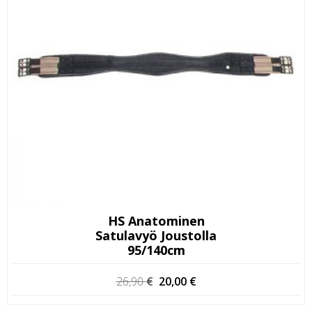
HS Anatominen
Satulavyö Joustolla
95/140cm
Alkuperäinen
Nykyinen
26,90
€
20,00
€
hinta
hinta
oli:
on: