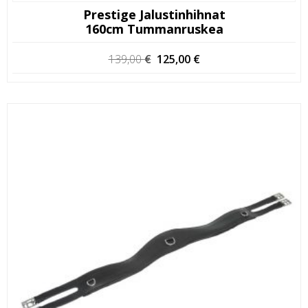
Prestige Jalustinhihnat
160cm Tummanruskea
Alkuperäinen
Nykyinen
139,00
€
125,00
€
hinta
hinta
oli:
on:
139,00 €.
125,00 €.