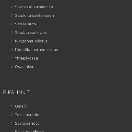
Sovitus Muuramessa
Satuloita sovitukseen
Satula-auto
Satulan vuokraus
Rungonmuokkaus
Lämpökameravuokraus
Yhteistyössä
Osamaksu
PIKALINKIT
Oma tili
Toimitusehdot
Sovitusehdot
Rekisteriseloste