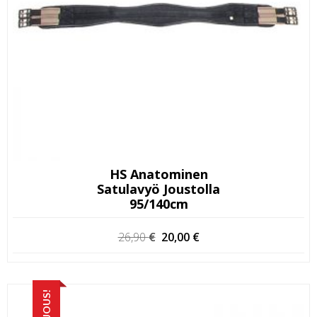
HS Anatominen
Satulavyö Joustolla
95/140cm
Alkuperäinen
Nykyinen
26,90
€
20,00
€
hinta
hinta
oli:
on:
26,90 €.
20,00 €.
TARJOUS!