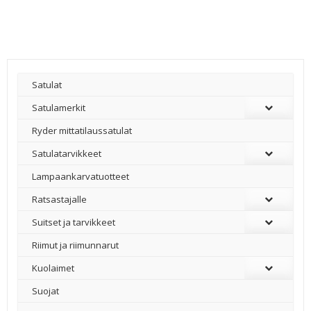
Satulat
Satulamerkit
Ryder mittatilaussatulat
Satulatarvikkeet
–
Lampaankarvatuotteet
Ratsastajalle
Suitset ja tarvikkeet
Riimut ja riimunnarut
Kuolaimet
Suojat