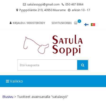
Skip
Skip
satulasoppi@gmail.com
050 467 8964
to
to
Pyyppöläntie 219, 40950 Muurame
arkisin 10 - 17
navigation
content
0
KIRJAUDU / REKISTERÖIDY
SOVITUSKORI(0)
Valikko
Etusivu
> Tuotteet avainsanalla “satulavyö”