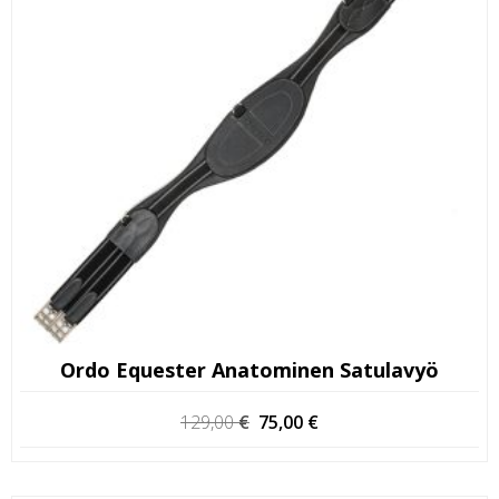
Ordo Equester Anatominen Satulavyö
Alkuperäinen
Nykyinen
129,00
€
75,00
€
hinta
hinta
oli:
on: