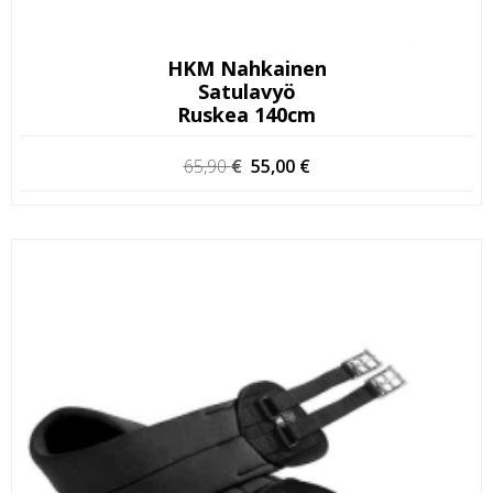
HKM Nahkainen
Satulavyö
Ruskea 140cm
Alkuperäinen
Nykyinen
65,90
€
55,00
€
hinta
hinta
oli:
on:
65,90 €.
55,00 €.