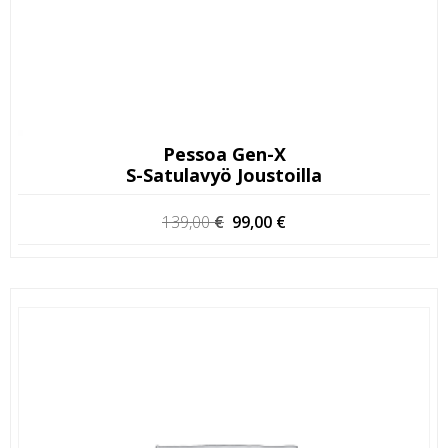
Pessoa Gen-X
S-Satulavyö Joustoilla
Alkuperäinen
Nykyinen
139,00
€
99,00
€
hinta
hinta
oli:
on:
139,00 €.
99,00 €.