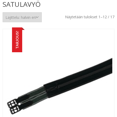
SATULAVYÖ
H
Näytetään tulokset 1–12 / 17
e
TARJOUS!