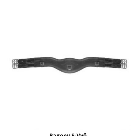
129,00 €.
75,00 €.
Pagony S-Vyö