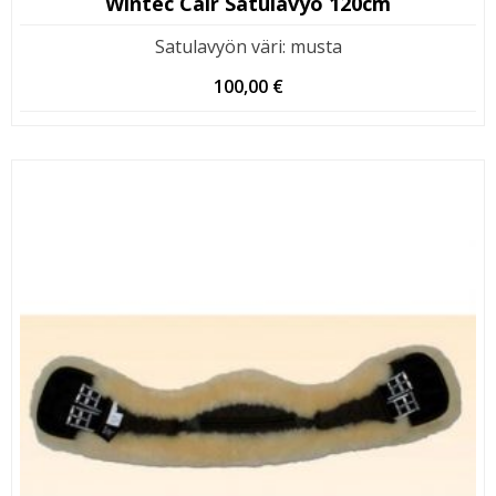
Wintec Cair Satulavyö 120cm
Satulavyön väri
:
musta
100,00
€