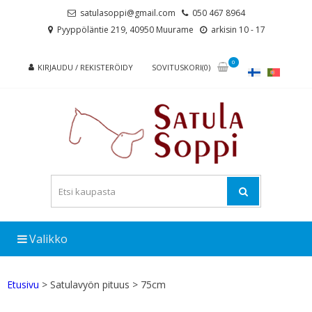
Skip
Skip
satulasoppi@gmail.com
050 467 8964
to
to
Pyyppöläntie 219, 40950 Muurame
arkisin 10 - 17
navigation
content
0
KIRJAUDU / REKISTERÖIDY
SOVITUSKORI(0)
Valikko
Etusivu
> Satulavyön pituus > 75cm