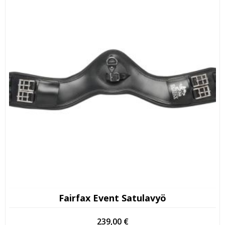
Fairfax Event Satulavyö
239,00
€