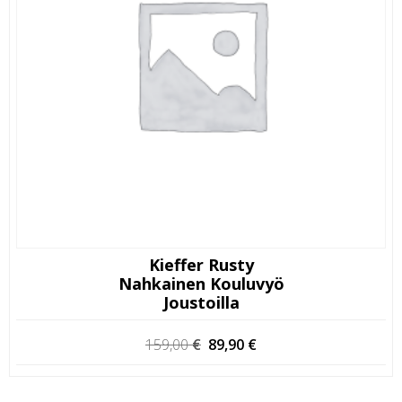
Kieffer Rusty
Nahkainen Kouluvyö
Joustoilla
Alkuperäinen
Nykyinen
159,00
€
89,90
€
hinta
hinta
oli:
on: