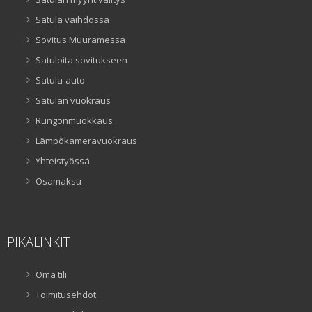
Satula vaihdossa
Sovitus Muuramessa
Satuloita sovitukseen
Satula-auto
Satulan vuokraus
Rungonmuokkaus
Lämpökameravuokraus
Yhteistyössä
Osamaksu
PIKALINKIT
Oma tili
Toimitusehdot