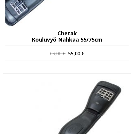
Chetak
Kouluvyö Nahkaa 55/75cm
Alkuperäinen
Nykyinen
69,00
€
55,00
€
hinta
hinta
oli:
on:
69,00 €.
55,00 €.