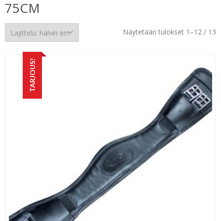
75CM
H
Näytetään tulokset 1–12 / 13
e
TARJOUS!