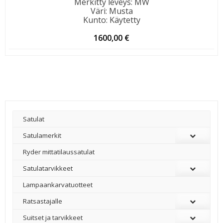
Merkitty leveys
:
MW
Väri
:
Musta
Kunto
:
Käytetty
1600,00
€
Satulat
Satulamerkit
Ryder mittatilaussatulat
Satulatarvikkeet
–
Lampaankarvatuotteet
Ratsastajalle
Suitset ja tarvikkeet