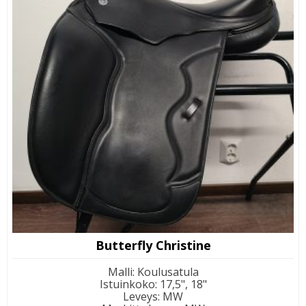
Butterfly Christine
Malli
:
Koulusatula
Istuinkoko
:
17,5", 18"
Leveys
:
MW