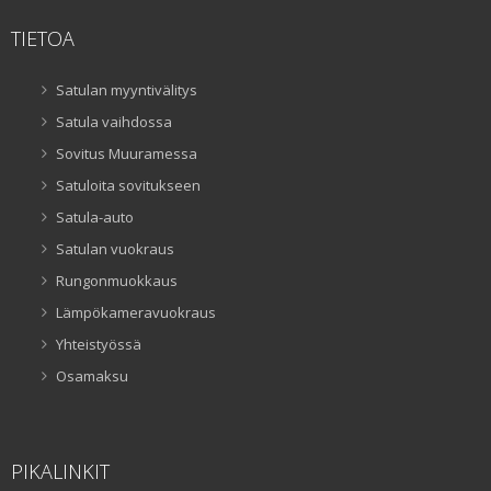
TIETOA
Satulan myyntivälitys
Satula vaihdossa
Sovitus Muuramessa
Satuloita sovitukseen
Satula-auto
Satulan vuokraus
Rungonmuokkaus
Lämpökameravuokraus
Yhteistyössä
Osamaksu
PIKALINKIT