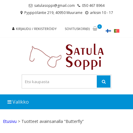
Skip
Skip
satulasoppi@gmail.com
050 467 8964
to
to
Pyyppöläntie 219, 40950 Muurame
arkisin 10 - 17
navigation
content
0
KIRJAUDU / REKISTERÖIDY
SOVITUSKORI(0)
Valikko
Etusivu
> Tuotteet avainsanalla “Butterfly”