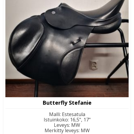
Butterfly Stefanie
Malli
:
Estesatula
Istuinkoko
:
16,5", 17"
Leveys
:
MW
Merkitty leveys
:
MW