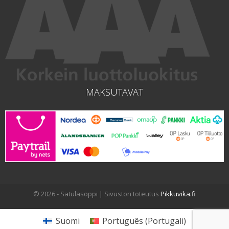
MAKSUTAVAT
© 2026 - Satulasoppi | Sivuston toteutus
Pikkuvika.fi
Suomi
Português
(
Portugali
)