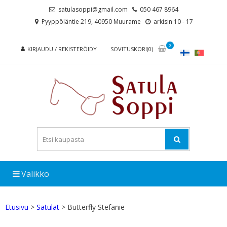
Skip
Skip
satulasoppi@gmail.com
050 467 8964
to
to
Pyyppöläntie 219, 40950 Muurame
arkisin 10 - 17
navigation
content
0
KIRJAUDU / REKISTERÖIDY
SOVITUSKORI(0)
Valikko
Etusivu
>
Satulat
> Butterfly Stefanie