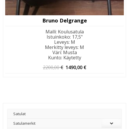
Bruno Delgrange
Malli
:
Koulusatula
Istuinkoko
:
17,5"
Leveys
:
M
Merkitty leveys
:
M
Väri
:
Musta
Kunto
:
Käytetty
Alkuperäinen
Nykyinen
2200,00
€
1490,00
€
hinta
hinta
oli:
on:
2200,00 €.
1490,00 €.
Satulat
Satulamerkit