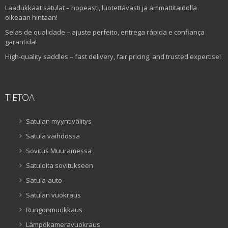
Laadukkaat satulat – nopeasti, luotettavasti ja ammattitaidolla
oikeaan hintaan!
Selas de qualidade – ajuste perfeito, entrega rápida e confiança
garantida!
High-quality saddles – fast delivery, fair pricing, and trusted expertise!
TIETOA
Satulan myyntivälitys
Satula vaihdossa
Sovitus Muuramessa
Satuloita sovitukseen
Satula-auto
Satulan vuokraus
Rungonmuokkaus
Lämpökameravuokraus