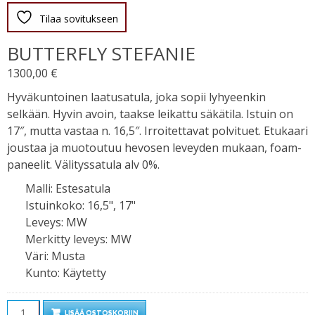
Tilaa sovitukseen
BUTTERFLY STEFANIE
1300,00
€
Hyväkuntoinen laatusatula, joka sopii lyhyeenkin
selkään. Hyvin avoin, taakse leikattu säkätila. Istuin on
17″, mutta vastaa n. 16,5″. Irroitettavat polvituet. Etukaari
joustaa ja muotoutuu hevosen leveyden mukaan, foam-
paneelit. Välityssatula alv 0%.
Malli
:
Estesatula
Istuinkoko
:
16,5", 17"
Leveys
:
MW
Merkitty leveys
:
MW
Väri
:
Musta
Kunto
:
Käytetty
Määrä
LISÄÄ OSTOSKORIIN