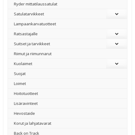
Ryder mittatilaussatulat
Satulatarvikkeet
–
Lampaankarvatuotteet
Ratsastajalle
Suitset ja tarvikkeet
Riimut ja riimunnarut
Kuolaimet
Suojat
Loimet
Hoitotuotteet
Lisäravinteet
Hevostaide
Korut ja lahjatavarat
Back on Track