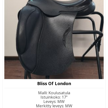
Bliss Of London
Malli
:
Koulusatula
Istuinkoko
:
17"
Leveys
:
MW
Merkitty leveys
:
MW