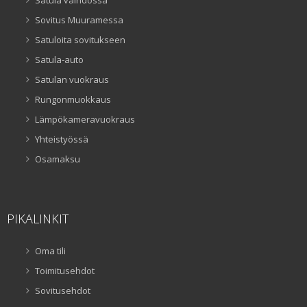
Sovitus Muuramessa
Satuloita sovitukseen
Satula-auto
Satulan vuokraus
Rungonmuokkaus
Lämpökameravuokraus
Yhteistyössä
Osamaksu
PIKALINKIT
Oma tili
Toimitusehdot
Sovitusehdot