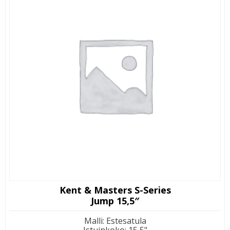
Kent & Masters S-Series
Jump 15,5″
Malli
:
Estesatula
Istuinkoko
:
15,5"