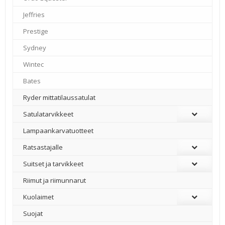
Jeffries
–
Prestige
–
Sydney
–
Wintec
–
Bates
–
Ryder mittatilaussatulat
Satulatarvikkeet
–
Lampaankarvatuotteet
Ratsastajalle
Suitset ja tarvikkeet
Riimut ja riimunnarut
Kuolaimet
Suojat