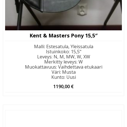
Kent & Masters Pony 15,5″
Malli
:
Estesatula, Yleissatula
Istuinkoko
:
15,5"
Leveys
:
N, M, MW, W, XW
Merkitty leveys
:
W
Muokattavuus
:
Vaihdettava etukaari
Väri
:
Musta
Kunto
:
Uusi
1190,00
€