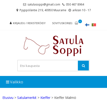
Skip
Skip
satulasoppi@gmail.com
050 467 8964
to
to
Pyyppöläntie 219, 40950 Muurame
arkisin 10 - 17
navigation
content
0
KIRJAUDU / REKISTERÖIDY
SOVITUSKORI(0)
Valikko
Etusivu
>
Satulamerkit
>
Kieffer
> Kieffer Malmö