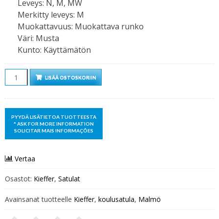
Leveys
:
N, M, MW
Merkitty leveys
:
M
Muokattavuus
:
Muokattava runko
Väri
:
Musta
Kunto
:
Käyttämätön
Määrä
LISÄÄ OSTOSKORIIN
Vertaa
Osastot:
Kieffer
,
Satulat
Avainsanat tuotteelle
Kieffer
,
koulusatula
,
Malmö