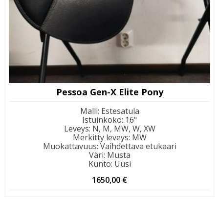
Pessoa Gen-X Elite Pony
Malli
:
Estesatula
Istuinkoko
:
16"
Leveys
:
N, M, MW, W, XW
Merkitty leveys
:
MW
Muokattavuus
:
Vaihdettava etukaari
Väri
:
Musta
Kunto
:
Uusi
1650,00
€