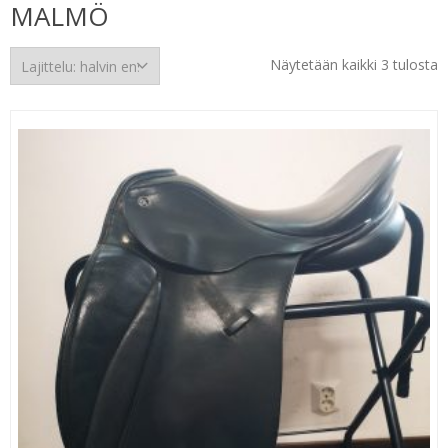
MALMÖ
H
Näytetään kaikki 3 tulosta
e