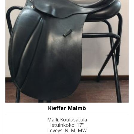
Kieffer Malmö
Malli
:
Koulusatula
Istuinkoko
:
17"
Leveys
:
N, M, MW