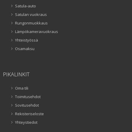
Satula-auto
Satulan vuokraus
Rungonmuokkaus
Lämpökameravuokraus
Yhteistyössä
Osamaksu
PIKALINKIT
Oma tili
Toimitusehdot
Sovitusehdot
Rekisteriseloste
Yhteystiedot