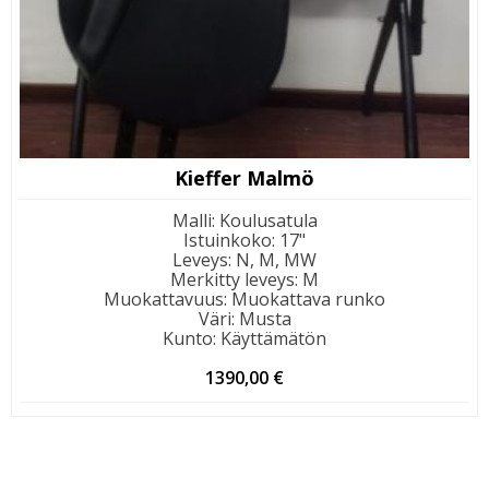
Kieffer Malmö
Malli
:
Koulusatula
Istuinkoko
:
17"
Leveys
:
N, M, MW
Merkitty leveys
:
M
Muokattavuus
:
Muokattava runko
Väri
:
Musta
Kunto
:
Käyttämätön
1390,00
€