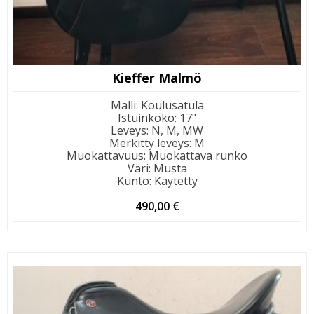
Kieffer Malmö
Malli
:
Koulusatula
Istuinkoko
:
17"
Leveys
:
N, M, MW
Merkitty leveys
:
M
Muokattavuus
:
Muokattava runko
Väri
:
Musta
Kunto
:
Käytetty
490,00
€