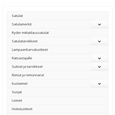
Satulat
Satulamerkit
Ryder mittatilaussatulat
Satulatarvikkeet
–
Lampaankarvatuotteet
Ratsastajalle
Suitset ja tarvikkeet
Riimut ja riimunnarut
Kuolaimet
Suojat
Loimet
Hoitotuotteet