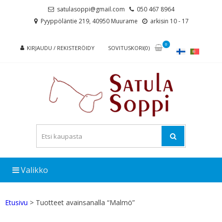
Skip
Skip
satulasoppi@gmail.com
050 467 8964
to
to
Pyyppöläntie 219, 40950 Muurame
arkisin 10 - 17
navigation
content
0
KIRJAUDU / REKISTERÖIDY
SOVITUSKORI(0)
Valikko
Etusivu
> Tuotteet avainsanalla “Malmö”