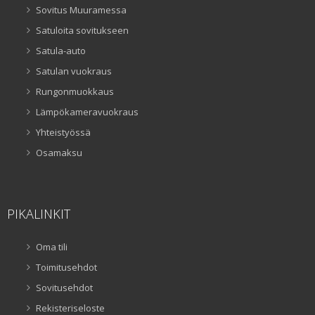
Sovitus Muuramessa
Satuloita sovitukseen
Satula-auto
Satulan vuokraus
Rungonmuokkaus
Lämpökameravuokraus
Yhteistyössä
Osamaksu
PIKALINKIT
Oma tili
Toimitusehdot
Sovitusehdot
Rekisteriseloste