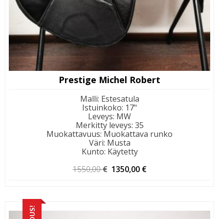
Prestige Michel Robert
Malli
:
Estesatula
Istuinkoko
:
17"
Leveys
:
MW
Merkitty leveys
:
35
Muokattavuus
:
Muokattava runko
Väri
:
Musta
Kunto
:
Käytetty
Alkuperäinen
Nykyinen
1550,00
€
1350,00
€
hinta
hinta
oli:
on:
1550,00 €.
1350,00 €.