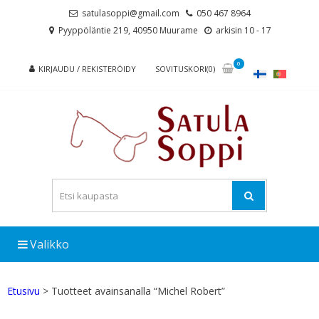
Skip
Skip
satulasoppi@gmail.com
050 467 8964
to
to
Pyyppöläntie 219, 40950 Muurame
arkisin 10 - 17
navigation
content
0
KIRJAUDU / REKISTERÖIDY
SOVITUSKORI(0)
Valikko
Etusivu
> Tuotteet avainsanalla “Michel Robert”