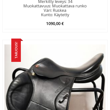
Merkitty leveys
:
34
Muokattavuus
:
Muokattava runko
Väri
:
Ruskea
Kunto
:
Käytetty
1090,00
€
TARJOUS!