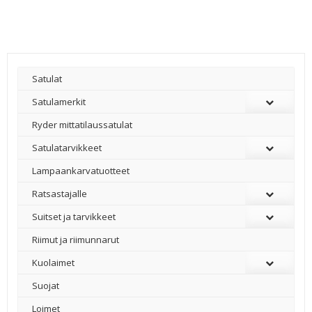
Satulat
Satulamerkit
Ryder mittatilaussatulat
Satulatarvikkeet
–
Lampaankarvatuotteet
Ratsastajalle
Suitset ja tarvikkeet
Riimut ja riimunnarut
Kuolaimet
Suojat
Loimet