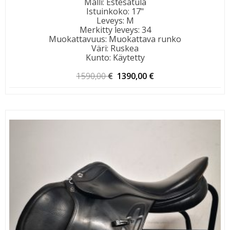
Malli
:
Estesatula
Istuinkoko
:
17"
Leveys
:
M
Merkitty leveys
:
34
Muokattavuus
:
Muokattava runko
Väri
:
Ruskea
Kunto
:
Käytetty
Alkuperäinen
Nykyinen
1590,00
€
1390,00
€
hinta
hinta
oli:
on:
1590,00 €.
1390,00 €.