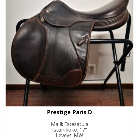
Prestige Paris D
Malli
:
Estesatula
Istuinkoko
:
17"
Leveys
:
MW