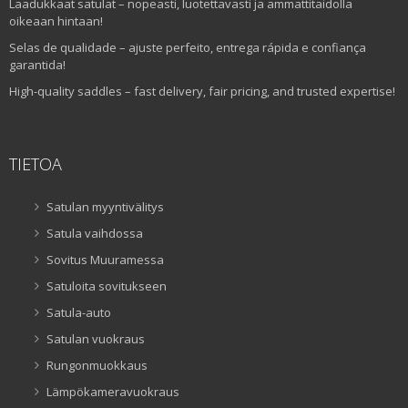
Laadukkaat satulat – nopeasti, luotettavasti ja ammattitaidolla
oikeaan hintaan!
Selas de qualidade – ajuste perfeito, entrega rápida e confiança
garantida!
High-quality saddles – fast delivery, fair pricing, and trusted expertise!
TIETOA
Satulan myyntivälitys
Satula vaihdossa
Sovitus Muuramessa
Satuloita sovitukseen
Satula-auto
Satulan vuokraus
Rungonmuokkaus
Lämpökameravuokraus