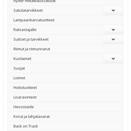
Ryder mittatilaussatulat
Satulatarvikkeet
–
Lampaankarvatuotteet
Ratsastajalle
Suitset ja tarvikkeet
Riimut ja riimunnarut
Kuolaimet
Suojat
Loimet
Hoitotuotteet
Lisäravinteet
Hevostaide
Korut ja lahjatavarat
Back on Track