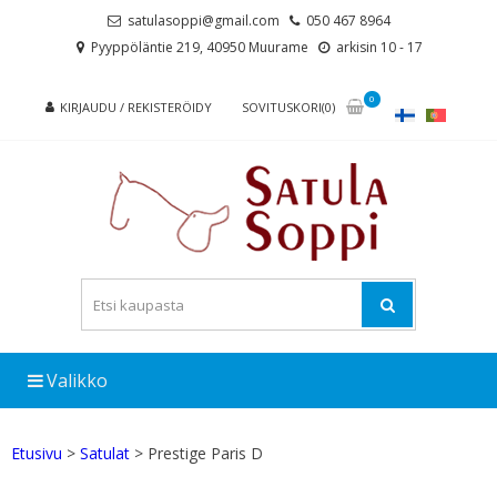
Skip
Skip
satulasoppi@gmail.com
050 467 8964
to
to
Pyyppöläntie 219, 40950 Muurame
arkisin 10 - 17
navigation
content
0
KIRJAUDU / REKISTERÖIDY
SOVITUSKORI(0)
Valikko
Etusivu
>
Satulat
> Prestige Paris D